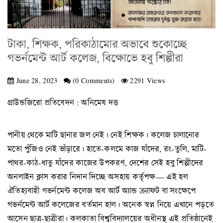
টাকা, শিক্ষক, পরিকাঠামোর অভাবে শুকোচ্ছে
গভর্নমেন্ট আর্ট কলেজ, বিক্ষোভে হবু শিল্পীরা
June 28, 2023
(0 Comments)
2291 Views
গ্রাউন্ডজিরো প্রতিবেদন : অনিমেষ দত্ত
পানীয় থেকে মাটি ছানার জল নেই। নেই শিক্ষক। কলেজ চালানোর
মতো পুঁজিও নেই ভাঁড়ারে। হাতে-কলমে কাজ যাঁদের, রং-তুলি, মাটি-
পাথর-কাঠ-ধাতু যাঁদের কাজের উপকরণ, দেশের সেই হবু শিল্পীদের
অনলাইন ক্লাস করার নিদান দিচ্ছে অসহায় কর্তৃপক্ষ— এই হল
ঐতিহ্যবাহী গভর্নমেন্ট কলেজ অব আর্ট অ্যান্ড ক্র্যাফট বা সংক্ষেপে
গভর্নমেন্ট আর্ট কলেজের বর্তমান হাল। অনেক স্বপ্ন নিয়ে এখানে পড়তে
আসেন ছাত্র-ছাত্রীরা। কলকাতা বিশ্ববিদ্যালয়ের অধীনস্থ এই প্রতিষ্ঠানেই