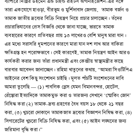
ব্যাপারে দিল্লির উইমেন এন্ড চাইল্ড রাইটস অর্গানাইজেশন-এর সঙ্গে
তারা একযোগে হাওড়া, বীরভূম ও মুর্শিদাবাদ জেলায়, তামাক বর্জন ও
তামাক জাতীয় দ্রব্যের বিক্রি নিয়ন্ত্রণ নিয়ে প্রচার চালাচ্ছেন। তঁদের
প্রচারাভিযানের প্রেস বিজ্ঞপ্তি থেকে জানা যাচ্ছে, ভারতে তামাক
ব্যবহারের কারণে প্রতিবছর প্রায় ১৩ লাখেরও বেশি মানুষ মারা যান।
এর মধ্যে সরাসরি ধূমপানের কারণে মারা যান দশ লাখ আর বাকিরা
ক্ষতিগ্রস্ত হন পরোক্ষভাবে। সেই কারণেই, তামাক নিয়ন্ত্রণ আইন আরও
কার্যকরী করার জন্য তাঁরা প্রধানমন্ত্রী এবং কেন্দ্রীয় স্বাস্থ্যমন্ত্রীর কাছে
বারবার আবেদন জানাচ্ছেন। রহিমা খাতুনের কথায়, “আমরা সিওটিপিএ
আইনের বেশ কিছু সংশোধন চাইছি। মূলত পাঁচটি সংশোধনের দাবি
আমরা তুলেছি — (১) পাবলিক প্লেস যেমন বিমানবন্দর, হোটেল,
রেঁস্তোরা ইত্যাদিকে তামাকমুক্ত করা ও তারজন্য সেখানে ‘স্মোকিং জোন’
নিষিদ্ধ করা (২) তামাক-দ্রব্য গ্রহণের বৈধ বয়স ১৮ থেকে ২১ বছর
করা, (৩) খুচরো দোকানে তামাকজাত দ্রব্যের বিজ্ঞাপন নিষিদ্ধ করা, (৪)
সিগারেটের খুচরো বিক্রি নিষিদ্ধ করা, এবং (৫) আইন লঙ্ঘনের জন্য
জরিমানা বৃদ্ধি করা।”