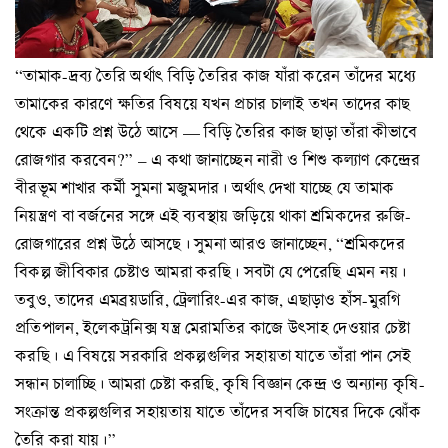
“তামাক-দ্রব্য তৈরি অর্থাৎ বিড়ি তৈরির কাজ যাঁরা করেন তাঁদের মধ্যে
তামাকের কারণে ক্ষতির বিষয়ে যখন প্রচার চালাই তখন তাদের কাছ
থেকে একটি প্রশ্ন উঠে আসে — বিড়ি তৈরির কাজ ছাড়া তাঁরা কীভাবে
রোজগার করবেন?” – এ কথা জানাচ্ছেন নারী ও শিশু কল্যাণ কেন্দ্রের
বীরভূম শাখার কর্মী সুমনা মজুমদার। অর্থাৎ দেখা যাচ্ছে যে তামাক
নিয়ন্ত্রণ বা বর্জনের সঙ্গে এই ব্যবস্থায় জড়িয়ে থাকা শ্রমিকদের রুজি-
রোজগারের প্রশ্ন উঠে আসছে। সুমনা আরও জানাচ্ছেন, “শ্রমিকদের
বিকল্প জীবিকার চেষ্টাও আমরা করছি। সবটা যে পেরেছি এমন নয়।
তবুও, তাদের এমব্রয়ডারি, ট্রেলারিং-এর কাজ, এছাড়াও হাঁস-মুরগি
প্রতিপালন, ইলেকট্রনিক্স যন্ত্র মেরামতির কাজে উৎসাহ দেওয়ার চেষ্টা
করছি। এ বিষয়ে সরকারি প্রকল্পগুলির সহায়তা যাতে তাঁরা পান সেই
সন্ধান চালাচ্ছি। আমরা চেষ্টা করছি, কৃষি বিজ্ঞান কেন্দ্র ও অন্যান্য কৃষি-
সংক্রান্ত প্রকল্পগুলির সহায়তায় যাতে তাঁদের সবজি চাষের দিকে ঝোঁক
তৈরি করা যায়।”