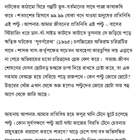
নাটকের কাঠামো ঘিরে গল্পটি ভূত-বর্তমানের সাথে পাঞ্জা কাষাকষি
করে। শতাংশের হিসাবে ৯৯.৯৯ বোকা বনে যাওয়া মানুষের প্রতিনিধি
এই পল্টু। আপনার-আমার জীবনের প্রতিনিধি এই পল্টু – বাসের
স্টিয়ারিং ধরে ডান-বাঁ-সাইড কাটাতে কাটাতে তুলনায় সে জড়িয়ে পড়ে
ঋত্বিক ঘটকের ‘সুবর্ণরেখা’ (১৯৬৫) চলচ্চিত্রের অভিরাম চরিত্রটির
সাথে। শাসক বাস-কর্তৃপক্ষের সচেতন অবহেলা কারচুপির দায় এড়াতে
না পেরে অভিরামের মতো চরিত্রদের ব্রেক ফেল করে। সমাজ-জীবন
শোষণের যেসব ছোটবড় দ্বন্দ্বকে চাপা দিয়ে রাখতে চেষ্টা করে, তা এক
লহমায় বেআব্রু হয়ে বেরিয়ে পড়ে রাজপথে। কেন পল্টু জোরে ছোটে?
উত্তরের খোঁজ এখান থেকে শুরু হলেও পল্টুদের জোরে ছোটা তার বহু
আগে থেকে জারি আছে।
আয়নায় আপনার-আমার প্রতিবিম্ব হয়ে কলুর ঘানি টেনে ছুটে চলেছে
পল্টু। কোন সুর্বণক্ষণে পল্টু আট ঘন্টা কাজের বিরতি টেনে চেতনার
স্নায়ুযন্ত্রকে ধারালো করতে পারবে? ঘাড়ে চেপে বসা বদ অভিসন্ধির