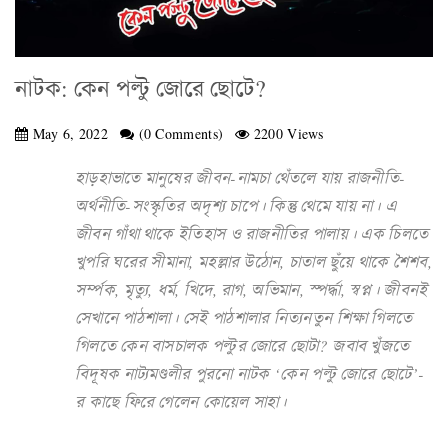
নাটক: কেন পল্টু জোরে ছোটে?
May 6, 2022
(0 Comments)
2200 Views
হাড়হাভাতে মানুষের জীবন-নামচা থেঁতলে যায় রাজনীতি-
অর্থনীতি-সংস্কৃতির অদৃশ্য চাপে। কিন্তু থেমে যায় না। এ
জীবন গাঁথা থাকে ইতিহাস ও রাজনীতির পালায়। এক চিলতে
খুপরি ঘরের সীমানা, মহল্লার উঠোন, চাতাল ছুঁয়ে থাকে শৈশব,
সর্ম্পক, মৃত্যু, ধর্ম, খিদে, রাগ, অভিমান, স্পর্দ্ধা, স্বপ্ন। জীবনই
সেখানে পাঠশালা। সেই পাঠশালার নিত্যনতুন শিক্ষা গিলতে
গিলতে কেন বাসচালক পল্টুর জোরে ছোটা? জবাব খুঁজতে
বিদূষক নাট্যমণ্ডলীর পুরনো নাটক ‘কেন পল্টু জোরে ছোটে’-
র কাছে ফিরে গেলেন কোয়েল সাহা।