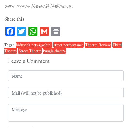
লেখক গবেষক বিশ্বভারতী বিশ্ববিদ্যালয়।
Share this
Facebook
Twitter
WhatsApp
Gmail
Print
Tags :
bidushak natyagoshthi
street performance
Theatre Review
Third
Theatre
Street Theatre
bangla theatre
Leave a Comment