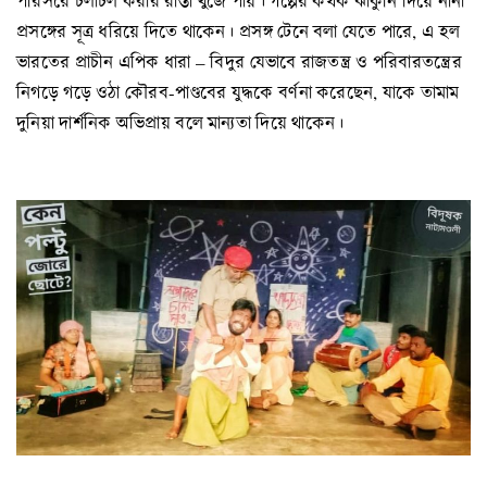
পরিসরে চলাচল করার রাস্তা খুঁজে পায়। গল্পের কথক ঝাঁকুনি দিয়ে নানা
প্রসঙ্গের সূত্র ধরিয়ে দিতে থাকেন। প্রসঙ্গ টেনে বলা যেতে পারে, এ হল
ভারতের প্রাচীন এপিক ধারা – বিদুর যেভাবে রাজতন্ত্র ও পরিবারতন্ত্রের
নিগড়ে গড়ে ওঠা কৌরব-পাণ্ডবের যুদ্ধকে বর্ণনা করেছেন, যাকে তামাম
দুনিয়া দার্শনিক অভিপ্রায় বলে মান্যতা দিয়ে থাকেন।