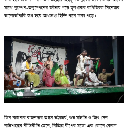
মাঝে লুম্পেন-অলুম্পেনের জাঁতায় পড়ে মূলধারার বাণিজ্যিক সিনেমার
আলোআঁধারি স্বপ্ন হয়ে আধভাঙা হিন্দি গানে ঢাকা পড়ে।
তিন বাজনার বাজনদার অঙ্কন ভট্টাচার্য, শুভ মাইতি ও জিৎ সেন
নাট্যশাস্ত্রের নীতিরীতি মেনে, বিচ্ছিন্ন দ্বীপের মতো এক কোনে কেবল