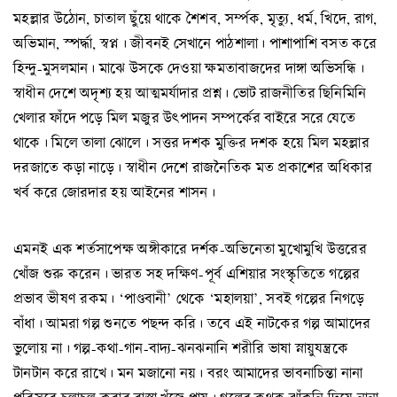
মহল্লার উঠোন, চাতাল ছুঁয়ে থাকে শৈশব, সর্ম্পক, মৃত্যু, ধর্ম, খিদে, রাগ,
অভিমান, স্পর্দ্ধা, স্বপ্ন। জীবনই সেখানে পাঠশালা। পাশাপাশি বসত করে
হিন্দু-মুসলমান। মাঝে উসকে দেওয়া ক্ষমতাবাজদের দাঙ্গা অভিসন্ধি।
স্বাধীন দেশে অদৃশ্য হয় আত্মমর্যাদার প্রশ্ন। ভোট রাজনীতির ছিনিমিনি
খেলার ফাঁদে পড়ে মিল মজুর উৎপাদন সম্পর্কের বাইরে সরে যেতে
থাকে। মিলে তালা ঝোলে। সত্তর দশক মুক্তির দশক হয়ে মিল মহল্লার
দরজাতে কড়া নাড়ে। স্বাধীন দেশে রাজনৈতিক মত প্রকাশের অধিকার
খর্ব করে জোরদার হয় আইনের শাসন।
এমনই এক শর্তসাপেক্ষ অঙ্গীকারে দর্শক-অভিনেতা মুখোমুখি উত্তরের
খোঁজ শুরু করেন। ভারত সহ দক্ষিণ-পূর্ব এশিয়ার সংস্কৃতিতে গল্পের
প্রভাব ভীষণ রকম। ‘পাণ্ডবানী’ থেকে ‘মহালয়া’, সবই গল্পের নিগড়ে
বাঁধা। আমরা গল্প শুনতে পছন্দ করি। তবে এই নাটকের গল্প আমাদের
ভুলোয় না। গল্প-কথা-গান-বাদ্য-ঝনঝনানি শরীরি ভাষা স্নায়ুযন্ত্রকে
টানটান করে রাখে। মন মজানো নয়। বরং আমাদের ভাবনাচিন্তা নানা