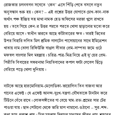
রোজকার চলনবলন সবেতে ‘কেন’ এসে পিঁড়ি পেতে বসলে নতুন
অনুসন্ধান শুরু হয়। কেন? – এই প্রশ্নের উত্তর যোগাতে চোখ-কান-নাক
অর্থাৎ পঞ্চ ইন্দ্রিয় সহ মাথা নামক হেড অফিসের দরজা খুলে রাখতে
হয়। তবে গিয়ে কেন-র উত্তর পরতে পরতে খোসা ছাড়ানোর মতো করে
বেরিয়ে আসে। স্বাধীন ভারতে আছে কাঁটাতারের ক্ষত। তারই ভিতের
উপর বিহারি দলিত মিল শ্রমিক লালটেন পাসোয়ানের সাথে ইমিগ্রেশন
খাতায় নাম তোলা রিফিউজি বাঙাল সীতার প্রেম-দাম্পত্য জমে ওঠে
মফস্বল বাংলার মিল মহল্লায়। চরিত্র-পাত্র-মিত্র নিয়ে এই দু’য়ের প্রেম-
পিরীতি বিবাহের সফরনামা নিয়তিবাদের কপাল ফাটা লেবেল ছিঁড়ে
বেরিয়ে পড়ে খোলা দুনিয়ায়।
নাটকে আছে হারমোনিয়াম-মেলোডিকা-ভায়োলিন তিন বাজনা আর
গানের এফেক্ট। যে এফেক্ট আনন্দ-দুঃখ-যন্ত্রণা-যৌথতাকে টানটান করে
টিউনে বেঁধে রাখে। লোকসঙ্গীতের গা বেয়ে ঘাম-রক্ত-শ্রমের সার টের
পাওয়া যায়। ছাদ পেটানো থেকে ভারি মাল নামানো-ওঠানো – সুর-শব্দ-
কথা হয়ে প্রকাশ পায়। মিল মহল্লায় ছিন্নমূল মানুষের জীবন গ্রাম-শহরের