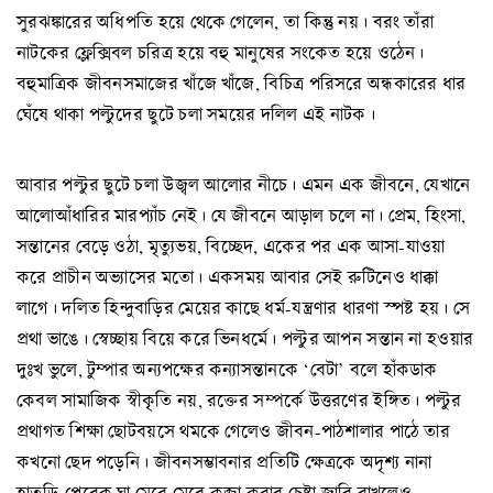
সুরঝঙ্কারের অধিপতি হয়ে থেকে গেলেন, তা কিন্তু নয়। বরং তাঁরা
নাটকের ফ্লেক্সিবল চরিত্র হয়ে বহু মানুষের সংকেত হয়ে ওঠেন।
বহুমাত্রিক জীবনসমাজের খাঁজে খাঁজে, বিচিত্র পরিসরে অন্ধকারের ধার
ঘেঁষে থাকা পল্টুদের ছুটে চলা সময়ের দলিল এই নাটক।
আবার পল্টুর ছুটে চলা উজ্বল আলোর নীচে। এমন এক জীবনে, যেখানে
আলোআঁধারির মারপ্যাঁচ নেই। যে জীবনে আড়াল চলে না। প্রেম, হিংসা,
সন্তানের বেড়ে ওঠা, মৃত্যুভয়, বিচ্ছেদ, একের পর এক আসা-যাওয়া
করে প্রাচীন অভ্যাসের মতো। একসময় আবার সেই রুটিনেও ধাক্কা
লাগে। দলিত হিন্দুবাড়ির মেয়ের কাছে ধর্ম-যন্ত্রণার ধারণা স্পষ্ট হয়। সে
প্রথা ভাঙে। স্বেচ্ছায় বিয়ে করে ভিনধর্মে। পল্টুর আপন সন্তান না হওয়ার
দুঃখ ভুলে, টুম্পার অন্যপক্ষের কন্যাসন্তানকে ‘বেটা’ বলে হাঁকডাক
কেবল সামাজিক স্বীকৃতি নয়, রক্তের সম্পর্কে উত্তরণের ইঙ্গিত। পল্টুর
প্রথাগত শিক্ষা ছোটবয়সে থমকে গেলেও জীবন-পাঠশালার পাঠে তার
কখনো ছেদ পড়েনি। জীবনসম্ভাবনার প্রতিটি ক্ষেত্রকে অদৃশ্য নানা
হাতুড়ি-পেরেক ঘা মেরে মেরে কব্জা করার চেষ্টা জারি রাখলেও,