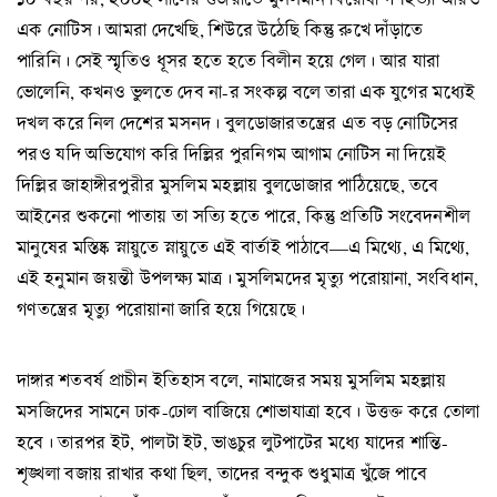
এক নোটিস। আমরা দেখেছি, শিউরে উঠেছি কিন্তু রুখে দাঁড়াতে
পারিনি। সেই স্মৃতিও ধূসর হতে হতে বিলীন হয়ে গেল। আর যারা
ভোলেনি, কখনও ভুলতে দেব না-র সংকল্প বলে তারা এক যুগের মধ্যেই
দখল করে নিল দেশের মসনদ। বুলডোজারতন্ত্রের এত বড় নোটিসের
পরও যদি অভিযোগ করি দিল্লির পুরনিগম আগাম নোটিস না দিয়েই
দিল্লির জাহাঙ্গীরপুরীর মুসলিম মহল্লায় বুলডোজার পাঠিয়েছে, তবে
আইনের শুকনো পাতায় তা সত্যি হতে পারে, কিন্তু প্রতিটি সংবেদনশীল
মানুষের মস্তিষ্ক স্নায়ুতে স্নায়ুতে এই বার্তাই পাঠাবে—এ মিথ্যে, এ মিথ্যে,
এই হনুমান জয়ন্তী উপলক্ষ্য মাত্র। মুসলিমদের মৃত্যু পরোয়ানা, সংবিধান,
গণতন্ত্রের মৃত্যু পরোয়ানা জারি হয়ে গিয়েছে।
দাঙ্গার শতবর্ষ প্রাচীন ইতিহাস বলে, নামাজের সময় মুসলিম মহল্লায়
মসজিদের সামনে ঢাক-ঢোল বাজিয়ে শোভাযাত্রা হবে। উত্তক্ত করে তোলা
হবে। তারপর ইট, পালটা ইট, ভাঙচুর লুটপাটের মধ্যে যাদের শান্তি-
শৃঙ্খলা বজায় রাখার কথা ছিল, তাদের বন্দুক শুধুমাত্র খুঁজে পাবে