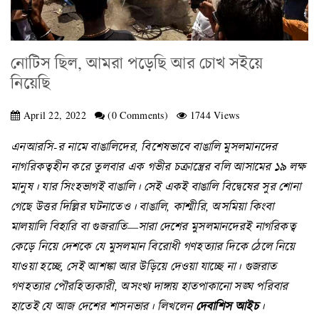
নোটিস ছিল, আমরা পড়েছি আর চোখ সইয়ে
নিয়েছি
April 22, 2022
(0 Comments)
1744 Views
এনআরসি-র নামে বাঙালিদের, বিশেষভাবে বাঙালি মুসলমানদের
নাগরিকত্বহীন করে তুলবার এক গভীর চক্রান্ত্রের বলি আসামের ১৯ লক্ষ
মানুষ। যার সিংহভাগই বাঙালি। সেই একই বাঙালি বিদ্বেষের সুর শোনা
গেছে উত্তর দিল্লির ঘটনাতেও। বাঙালি, কাশ্মীরি, অসমিয়া কিংবা
মালয়ালি বিহারি বা গুজরাতি—সারা দেশের মুসলমানদেরই নাগরিকত্ব
কেড়ে নিয়ে দেশকে যে মুসলমান বিরোধী গণহত্যার দিকে ঠেলে নিয়ে
যাওয়া হচ্ছে, সেই আশঙ্কা আর উড়িয়ে দেওয়া যাচ্ছে না। গুজরাত
গণহত্যার পৌরহিত্যকারী, অসংখ্য দাঙ্গায় হাতপাকানো সঙ্ঘ পরিবার
হাতেই যে আজ দেশের শাসনভার। লিখলেন
দেবাশিস আইচ
।