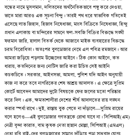
বন্ধের নামে মুসলমান, দলিতদের অর্থনৈতিকভাবে পঙ্গু করে দেওয়া,
ভাতে মারা আরও এক সূচনা বিন্দু। তারই পথ ধরে স্বাভাবিক গতিতেই
এসেছে লাভ জিহাদ, হিজাব নিষেধাজ্ঞা, মাংস বিক্রিতে নিষেধাজ্ঞা, হিন্দু
প্রধান এলাকায় বা মন্দিরের সামনে ফল-সবজি বিক্রির বিরুদ্ধে সঙ্ঘী
ফরমান জারি, হালাল বিতর্ক থেকে আজানে মাইক ব্যবহারের বিরুদ্ধে
চরম বিরোধিতা। অতঃপর বুলডোজার নেমে এল পবিত্র রমজানে। আর
আমরা জড়িয়ে পড়লাম উচ্ছেদের আইনে। ঠিক কোন আইনে, কত
ধারায়, কতদিনের জন্য নোটিস জারি করা উচিত সেই আইনি
কচকচিতে। সরকার, আইনসভা, আমলা, পুলিশ যদি আইন অনুযায়ী
কাজ না করে তবে নাগরিকের শেষ আশ্রয় আদালত। এ ক্ষেত্রে সুপ্রিম
কোর্টে আবেদন আমাদের দুটো বিষয়কে ফের জলের মতো পরিষ্কার
করে দিল। এক, ক্ষমতাশালীরা দেশের শীর্ষ আদালতের রায় লঙ্ঘন
করার স্পর্ধা রাখে। দুই, রাস্তায় বুক পেতে না দাঁড়ালে—সুপ্রিম রায়ের
বলে হলেও—এই বুলডোজার গণতন্ত্রকে রোখা যাবে না। সিপিআই(এম)
নেত্রী বৃন্দা কারাত, বাম কৃষক নেতা হান্নান মোল্লা, সিপিআই (এমএল)
নেতা রবি রাই-দের বুলডজারের সামনে দাঁড়িয়ে পড়া সাধুবাদ যোগ্য