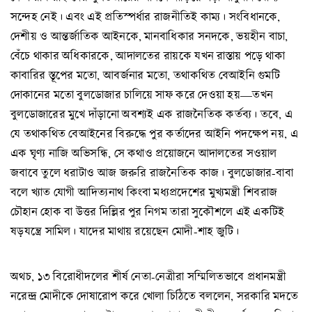
সন্দেহ নেই। এবং এই প্রতিস্পর্ধার রাজনীতিই কাম্য। সংবিধানকে,
দেশীয় ও আন্তর্জাতিক আইনকে, মানবাধিকার সনদকে, ভয়হীন বাচা,
বেঁচে থাকার অধিকারকে, আদালতের রায়কে যখন রাস্তায় পড়ে থাকা
কাবারির স্তূপের মতো, আবর্জনার মতো, তথাকথিত বেআইনি গুমটি
দোকানের মতো বুলডোজার চালিয়ে সাফ করে দেওয়া হয়—তখন
বুলডোজারের মুখে দাঁড়ানো অবশ্যই এক রাজনৈতিক কর্তব্য। তবে, এ
যে তথাকথিত বেআইনের বিরুদ্ধে পুর কর্তাদের আইনি পদক্ষেপ নয়, এ
এক ঘৃণ্য নাজি অভিসন্ধি, সে কথাও প্রয়োজনে আদালতের সওয়াল
জবাবে তুলে ধরাটাও আজ জরুরি রাজনৈতিক কাজ। বুলডোজার-বাবা
বলে খ্যাত যোগী আদিত্যনাথ কিংবা মধ্যপ্রদেশের মুখ্যমন্ত্রী শিবরাজ
চৌহান হোক বা উত্তর দিল্লির পুর নিগম তারা সুকৌশলে এই একটিই
ষড়যন্ত্রে সামিল। যাদের মাথায় রয়েছেন মোদী-শাহ জুটি।
অথচ, ১৩ বিরোধীদলের শীর্ষ নেতা-নেত্রীরা সম্মিলিতভাবে প্রধানমন্ত্রী
নরেন্দ্র মোদীকে দোষারোপ করে খোলা চিঠিতে বললেন, সরকারি মদতে