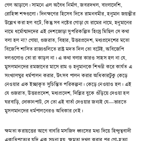
গেল আড়ালে। সামনে এল অবৈধ নির্মাণ, জবরদখল, বাংলাদেশি,
রোহিঙ্গা শব্দগুলো। দিনক্ষণের হিসেব দিতে রামনবমীর, হনুমান জয়ন্তীর
উল্লেখ করা হল বটে, কিন্তু সব নষ্টের গোড়া যে রামের নামে, হনুমানের
নামে ধর্মোন্মাদদের এই দেশজোড়া সুপরিকল্পিত হিংস্র মিছিল সে কথা
বলা হল না? গোয়া, গুজরাত, বিহার, উত্তরপ্রদেশ, মধ্যপ্রদেশের মতো
বিজেপি শাসিত রাজ্যগুলিতে রাষ্ট্র মদত দিল তো বটেই, অবিজেপি
দলগুলোও তো রা কাড়ল না। এ কথা বলার কারও সাহস হল না যে,
মুসলমানদের রমজানের মাসে রাম ও হনুমানকে শিখণ্ডী করে কার্যত এ
সংখ্যালঘুর ধর্মপালন করার, উৎসব পালন করার অধিকারটুকু কেড়ে
নেওয়ার এক ইচ্ছাকৃত সুচিন্তিত পরিকল্পনা। কেড়ে নেওয়াও হল। এই
যে গুজরাত, উত্তরপ্রদেশ, মধ্যপ্রদেশ, দিল্লির বুকে গুঁড়িয়ে দেওয়া হল
ঘরবাড়ি, দোকানপাট, সে তো এই বার্তা দেওয়ার জন্যই যে—ভারতে
মুসলমানদের ধর্মপালনেরও অধিকার নেই।
ক্ষমতা করায়ত্তের আগে বাবরি মসজিদ ধ্বংসের মধ্য দিয়ে হিন্দুত্ববাদী
একাধিপত্যের যদি এক সূচনা হয়, ক্ষমতা দখল করার পর গো-হত্যা