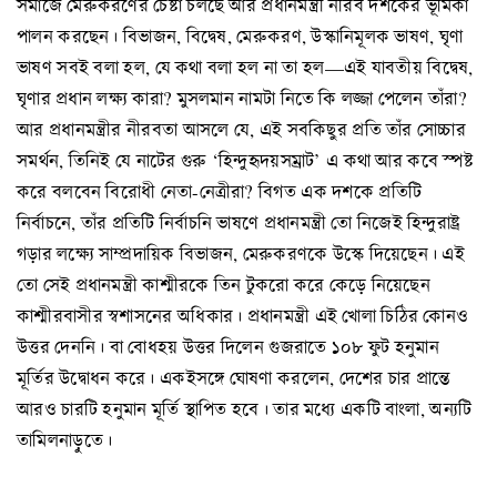
সমাজে মেরুকরণের চেষ্টা চলছে আর প্রধানমন্ত্রী নীরব দর্শকের ভূমিকা
পালন করছেন। বিভাজন, বিদ্বেষ, মেরুকরণ, উস্কানিমূলক ভাষণ, ঘৃণা
ভাষণ সবই বলা হল, যে কথা বলা হল না তা হল—এই যাবতীয় বিদ্বেষ,
ঘৃণার প্রধান লক্ষ্য কারা? মুসলমান নামটা নিতে কি লজ্জা পেলেন তাঁরা?
আর প্রধানমন্ত্রীর নীরবতা আসলে যে, এই সবকিছুর প্রতি তাঁর সোচ্চার
সমর্থন, তিনিই যে নাটের গুরু ‘হিন্দুহৃদয়সম্রাট’ এ কথা আর কবে স্পষ্ট
করে বলবেন বিরোধী নেতা-নেত্রীরা? বিগত এক দশকে প্রতিটি
নির্বাচনে, তাঁর প্রতিটি নির্বাচনি ভাষণে প্রধানমন্ত্রী তো নিজেই হিন্দুরাষ্ট্র
গড়ার লক্ষ্যে সাম্প্রদায়িক বিভাজন, মেরুকরণকে উস্কে দিয়েছেন। এই
তো সেই প্রধানমন্ত্রী কাশ্মীরকে তিন টুকরো করে কেড়ে নিয়েছেন
কাশ্মীরবাসীর স্বশাসনের অধিকার। প্রধানমন্ত্রী এই খোলা চিঠির কোনও
উত্তর দেননি। বা বোধহয় উত্তর দিলেন গুজরাতে ১০৮ ফুট হনুমান
মূর্তির উদ্বোধন করে। একইসঙ্গে ঘোষণা করলেন, দেশের চার প্রান্তে
আরও চারটি হনুমান মূর্তি স্থাপিত হবে। তার মধ্যে একটি বাংলা, অন্যটি
তামিলনাড়ুতে।