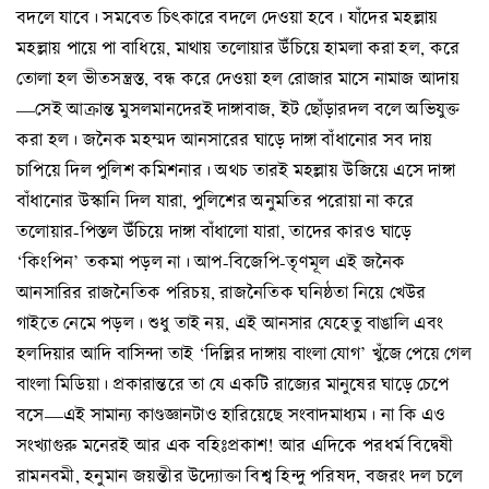
বদলে যাবে। সমবেত চিৎকারে বদলে দেওয়া হবে। যাঁদের মহল্লায়
মহল্লায় পায়ে পা বাধিয়ে, মাথায় তলোয়ার উঁচিয়ে হামলা করা হল, করে
তোলা হল ভীতসন্ত্রস্ত, বন্ধ করে দেওয়া হল রোজার মাসে নামাজ আদায়
—সেই আক্রান্ত মুসলমানদেরই দাঙ্গাবাজ, ইট ছোঁড়ারদল বলে অভিযুক্ত
করা হল। জনৈক মহম্মদ আনসারের ঘাড়ে দাঙ্গা বাঁধানোর সব দায়
চাপিয়ে দিল পুলিশ কমিশনার। অথচ তারই মহল্লায় উজিয়ে এসে দাঙ্গা
বাঁধানোর উস্কানি দিল যারা, পুলিশের অনুমতির পরোয়া না করে
তলোয়ার-পিস্তল উঁচিয়ে দাঙ্গা বাঁধালো যারা, তাদের কারও ঘাড়ে
‘কিংপিন’ তকমা পড়ল না। আপ-বিজেপি-তৃণমূল এই জনৈক
আনসারির রাজনৈতিক পরিচয়, রাজনৈতিক ঘনিষ্ঠতা নিয়ে খেউর
গাইতে নেমে পড়ল। শুধু তাই নয়, এই আনসার যেহেতু বাঙালি এবং
হলদিয়ার আদি বাসিন্দা তাই ‘দিল্লির দাঙ্গায় বাংলা যোগ’ খুঁজে পেয়ে গেল
বাংলা মিডিয়া। প্রকারান্তরে তা যে একটি রাজ্যের মানুষের ঘাড়ে চেপে
বসে—এই সামান্য কাণ্ডজ্ঞানটাও হারিয়েছে সংবাদমাধ্যম। না কি এও
সংখ্যাগুরু মনেরই আর এক বহিঃপ্রকাশ! আর এদিকে পরধর্ম বিদ্বেষী
রামনবমী, হনুমান জয়ন্তীর উদ্যোক্তা বিশ্ব হিন্দু পরিষদ, বজরং দল চলে