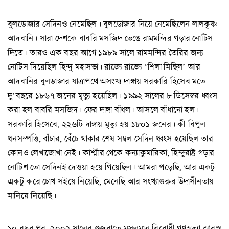
বুলডোজার সেদিনও নেমেছিল। বুলডোজার নিয়ে নেমেছিলেন লালকৃষ্ণ
আদবানি। সারা দেশকে বাবরি মসজিদ ভেঙে রামমন্দির গড়ার নোটিস
দিতে। তারও এক বছর আগে ১৯৮৯ সালে রামমন্দির তৈরির জন্য
নোটিস দিয়েছিল হিন্দু মহাসভা। রাজ্যে রাজ্যে ‘শিলা মিছিল’ আর
আদবানির বুলডাজার যাত্রাপথে অসংখ্য দাঙ্গায় সরকারি হিসেব মতে
দু’বছরে ১৮৬৭ জনের মৃত্যু হয়েছিল। ১৯৯২ সালের ৮ ডিসেম্বর ধ্বংস
করা হল বাবরি মসজিদ। ফের দাঙ্গা বাঁধল। আসলে বাঁধানো হল।
সরকারি হিসেবে, ২২৬টি দাঙ্গায় মৃত্যু হয় ১৮০১ জনের। কী বিপুল
ধনসম্পত্তি, বাঁচার, বেঁচে থাকার শেষ সম্বল সেদিন ধ্বংস হয়েছিল তার
কোনও লেখাজোখা নেই। কাশ্মীর থেকে কন্যাকুমারিকা, হিন্দুরাষ্ট্র গড়ার
নোটিশ তো সেদিনই দেওয়া হয়ে গিয়েছিল। আমরা পড়েছি, আর একটু
একটু করে চোখ সইয়ে নিয়েছি, মেনেছি আর সংখ্যাগুরুর উদাসীনতায়
মানিয়ে নিয়েছি।
১০ বছর পর, ২০০২ সালের গুজরাতে মুসলমান বিরোধী গণহত্যা আরও