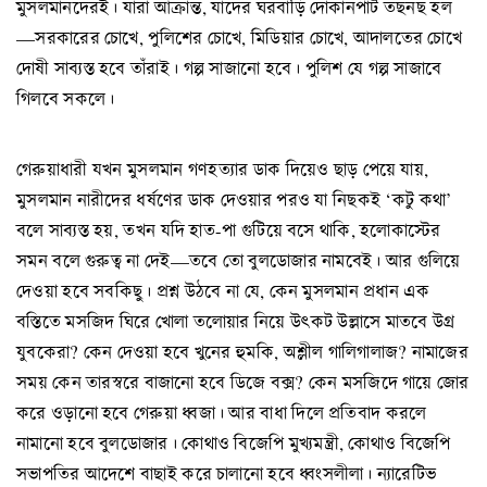
মুসলমানদেরই। যাঁরা আক্রান্ত, যাঁদের ঘরবাড়ি দোকানপাট তছনছ হল
—সরকারের চোখে, পুলিশের চোখে, মিডিয়ার চোখে, আদালতের চোখে
দোষী সাব্যস্ত হবে তাঁরাই। গল্প সাজানো হবে। পুলিশ যে গল্প সাজাবে
গিলবে সকলে।
গেরুয়াধারী যখন মুসলমান গণহত্যার ডাক দিয়েও ছাড় পেয়ে যায়,
মুসলমান নারীদের ধর্ষণের ডাক দেওয়ার পরও যা নিছকই ‘কটু কথা’
বলে সাব্যস্ত হয়, তখন যদি হাত-পা গুটিয়ে বসে থাকি, হলোকাস্টের
সমন বলে গুরুত্ব না দেই—তবে তো বুলডোজার নামবেই। আর গুলিয়ে
দেওয়া হবে সবকিছু। প্রশ্ন উঠবে না যে, কেন মুসলমান প্রধান এক
বস্তিতে মসজিদ ঘিরে খোলা তলোয়ার নিয়ে উৎকট উল্লাসে মাতবে উগ্র
যুবকেরা? কেন দেওয়া হবে খুনের হুমকি, অশ্লীল গালিগালাজ? নামাজের
সময় কেন তারস্বরে বাজানো হবে ডিজে বক্স? কেন মসজিদে গায়ে জোর
করে ওড়ানো হবে গেরুয়া ধ্বজা। আর বাধা দিলে প্রতিবাদ করলে
নামানো হবে বুলডোজার। কোথাও বিজেপি মুখ্যমন্ত্রী, কোথাও বিজেপি
সভাপতির আদেশে বাছাই করে চালানো হবে ধ্বংসলীলা। ন্যারেটিভ