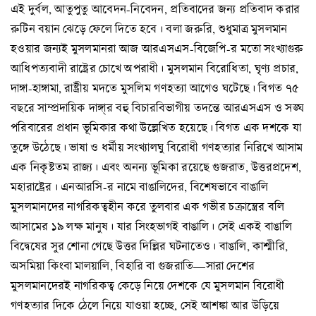
এই দুর্বল, আতুপুতু আবেদন-নিবেদন, প্রতিবাদের জন্য প্রতিবাদ করার
রুটিন বয়ান ঝেড়ে ফেলে দিতে হবে। বলা জরুরি, শুধুমাত্র মুসলমান
হওয়ার জন্যই মুসলমানরা আজ আরএসএস-বিজেপি-র মতো সংখ্যাগুরু
আধিপত্যবাদী রাষ্ট্রের চোখে অপরাধী। মুসলমান বিরোধিতা, ঘৃণ্য প্রচার,
দাঙ্গা-হাঙ্গামা, রাষ্ট্রীয় মদতে মুসলিম গণহত্যা আগেও ঘটেছে। বিগত ৭৫
বছরে সাম্প্রদায়িক দাঙ্গা্র বহু বিচারবিভাগীয় তদন্তে আরএসএস ও সঙ্ঘ
পরিবারের প্রধান ভূমিকার কথা উল্লেখিত হয়েছে। বিগত এক দশকে যা
তুঙ্গে উঠেছে। ভাষা ও ধর্মীয় সংখ্যালঘু বিরোধী গণহত্যার নিরিখে আসাম
এক নিকৃষ্টতম রাজ্য। এবং অনন্য ভূমিকা রয়েছে গুজরাত, উত্তরপ্রদেশ,
মহারাষ্ট্রের। এনআরসি-র নামে বাঙালিদের, বিশেষভাবে বাঙালি
মুসলমানদের নাগরিকত্বহীন করে তুলবার এক গভীর চক্রান্ত্রের বলি
আসামের ১৯ লক্ষ মানুষ। যার সিংহভাগই বাঙালি। সেই একই বাঙালি
বিদ্বেষের সুর শোনা গেছে উত্তর দিল্লির ঘটনাতেও। বাঙালি, কাশ্মীরি,
অসমিয়া কিংবা মালয়ালি, বিহারি বা গুজরাতি—সারা দেশের
মুসলমানদেরই নাগরিকত্ব কেড়ে নিয়ে দেশকে যে মুসলমান বিরোধী
গণহত্যার দিকে ঠেলে নিয়ে যাওয়া হচ্ছে, সেই আশঙ্কা আর উড়িয়ে