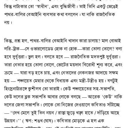
কিন্তু নাট্যকার তো ‘স্বাধীন’, এবং বুদ্ধিজীবী। তাই তিনি একটু ভেঙেই
পাথর-বালির বেআইনি ব্যবসার কথা বললেন। যা নাকি রাজনৈতিক
নয়।
কিন্তু, প্রশ্ন হল, পাথর-বালির বেআইনি খাদান কারা চালায়? মাল বোঝাই
লরি-ট্রাক—সে ওভারলোডেড হোক না হোক—কারা তোলা তোলে? বলা
হবে দুর্বৃত্তরা। ভুল হল। বলতে হবে — রাজনৈতিক মদতপুষ্ট দুর্বৃত্তরা।
তারা নেতার হয়ে তোলা তোলে, ভোটের ময়দান বিরোধী শূন্য করে, এবং
ক্রমে — যারা বড় হতে চায়, এবং নেতাদের নেকনজর আদায়ে সক্ষম
হয় — পঞ্চায়েত মেম্বার থেকে বিধায়ক এবং মন্ত্রী-টন্ত্রীও হয়। বগটুই
হিংস্রনাট্যরঙ্গে কুশীলব তো তারাই। কেউ পঞ্চায়েতের সহ-সভাপতি,
কেউ দলের ব্লক সভাপতি আবার লোকে বলছে — আরেক ‘কেউ’ নাকি
দলের জেলা সভাপতি। লোকে তো নিজের দেওয়ালে কবিতাও সাঁটাচ্ছে
— “দেখ মেলে তুই তিন নয়ন / রাস্তা জুড়ে খড়্গ হাতে / দাঁড়িয়ে আছে
উন্নয়ন।’’ ( ঋণ: শঙখ ঘোষ)। কবিতার মোড়কে এ হল এক