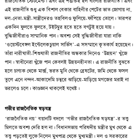
রাজনৈতিক স্টেটমেন্ট। এবং এই পঙক্তিই হল বাংলার রাজনীতি। এবং
এই রাজনীতি শুধু এক বিশাল বেকার বাহিনীর পেটের ভাত জোগায় না,
দল-নেতা-মন্ত্রী-সান্ত্রীদেরও তহবিলও ফুলিয়ে-ফাঁপিয়ে তোলে। তারপর
একদিন ফুলতে ফুলতে, টইটম্বুর হতে হতে বগটুই হয়ে যায়।
বুদ্ধিজীবীরাও সাম্মানিক পান। অবশ্য সেই বুদ্ধিজীবীরা যারা নাকি
‘ওয়েস্টবেঙ্গল ইন্টেলেকচুয়াল সার্ভিস’-এ সসম্মানে কৃতকার্য হয়েছেন।
তাঁরা নারীঘাতী-শিশুঘাতী রাজনীতির অন্ধকার দিনেও ‘উন্নয়ন’ খুঁজে
পান। স্বাধীনেরা খুঁজে পান কেবলই উন্নয়নহীনতা। এ রাজনীতি বুঝতে
হলে চাণ্যক থেকে মার্ক্স, ভরত মুনি থেকে ব্রেষটের, জমি থেকে ফসল
তুলে এনে নন্দন-আকাদেমি চত্বরে ঝাড়িয়ে-মাড়িয়ে মগজের মরাই না
ভরলেও চলে। কাণ্ডজ্ঞান থাকলেই যথেষ্ট।
গভীর রাজনৈতিক ষড়যন্ত্র
‘রাজনৈতিক নয়’ বয়ানটি বদলে ‘গভীর রাজনৈতিক ষড়যন্ত্র’-র তত্ত্ব
মিলতে অবশ্য দেরি হল না। বিধানসভায় পরিষদীয় মন্ত্রীর মুখ থেকে এ
তত্ত্ব পড়তেই লুফে নিলেন মুখপাত্র থেকে মুখ্যমন্ত্রী। দল ও সরকারের