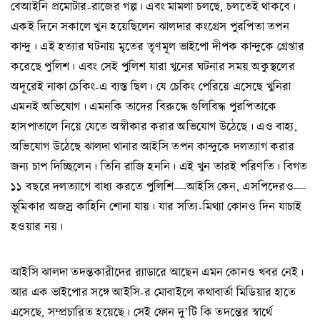
বেআইনি প্রমোটার-রাজের গল্প। এবং মামলা চলছে, চলতেই থাকবে।
একই দিনে সকালে খুন হয়েছিলেন ঝালদার কংগ্রেস পুরপিতা তপন
কান্দু। এই হত্যার ঘটনায় মৃতের তৃণমূল ভাইপো দীপক কান্দুকে গ্রেপ্তার
করেছে পুলিশ। এবং সেই পুলিশ যারা খুনের ঘটনার সময় অকুস্থলের
অদূরেই নাকা চেকিং-এ ব্যস্ত ছিল। যে চেকিং পেরিয়ে এসেছে খুনিরা
এমনই অভিযোগ। এমনকি তাদের বিরুদ্ধে গুলিবিদ্ধ পুরপিতাকে
হাসপাতালে নিয়ে যেতে অস্বীকার করার অভিযোগ উঠেছে। এও বাহ্য,
অভিযোগ উঠেছে ঝালদা থানার আইসি তপন কান্দুকে দলত্যাগ করার
জন্য চাপ দিচ্ছিলেন। তিনি রাজি হননি। এই খুন তারই পরিণতি। বিগত
১১ বছরে দলত্যাগে বাধ্য করতে পুলিশি—আইসি কেন, এসপিদেরও—
ভূমিকার অজস্র কাহিনি শোনা যায়। যার সত্যি-মিথ্যা কোনও দিন যাচাই
হওয়ার নয়।
আইসি ঝালদা তদন্তকারীদের র‍্যাডারে আছেন এমন কোনও খবর নেই।
আর এক ভাইপোর সঙ্গে আইসি-র মোবাইলে কথাবার্তা মিডিয়ার হাতে
এসেছে, সম্প্রচারিত হয়েছে। সেই ফোন দু’টি কি তদন্তের স্বার্থে