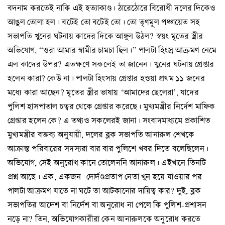
বদনাম করতেই নাকি এই হত্যাকাণ্ড। ঠারেঠোরে বিরোধী দলের দিকেও
আঙুল তোলা হল। বটেই তো বটেই তো। তো তৃণমূল পঞ্চায়েত সহ
সভাপতি খুনের ঘটনায় কাদের দিকে আঙ্গুল উঠল? স্বয়ং মৃতের স্ত্রীর
অভিযোগ, “ওরা আমার স্বামীর চামচা ছিল।” পালটা হিংস্র আক্রমণ নেমে
এল কাদের উপর? এতক্ষণে সকলেই তা জানেন। খুনের ঘটনায় গ্রেপ্তার
হলেন কারা? কেউ না। পালটা হিংসায় গ্রেপ্তার হওয়া প্রথম ১১ জনের
মধ্যে কারা আছেন? মৃতের স্ত্রীর ভাষায় ‘আমাদের ছেলেরা’, যাদের
পুলিশ হাসপাতাল চত্বর থেকে গ্রেপ্তার করেছে। মুখ্যমন্ত্রীর নির্দেশ মাফিক
গ্রেপ্তার হলেন কে? এ তথ্যও সকলেরই জানা। সংবাদমাধ্যমে প্রকাশিত
মুখ্যমন্ত্রীর বক্তব্য অনু্যায়ী, দলের ব্লক সভাপতি আনারুল শেখকে
আক্রান্ত পরিবারের সদস্যরা বার বার পুলিশে খবর দিতে বলেছিলেন।
অভিযোগ, সেই অনুরোধ কানে তোলেননি আনারুল। এইখানে তিনটি
প্রশ্ন আছে। এক, একজন দোর্দণ্ডপ্রতাপ নেতা খুন হয়ে যাওয়ার পর
পালটা আক্রমণ যাতে না ঘটে তা আটকানোর দায়িত্ব কার? দুই, ব্লক
সভাপতির আদেশ বা নির্দেশ বা অনুরোধ না পেলে কি পুলিশ-প্রশাসন
নড়ে না? তিন, অভিযোগকারীরা কেন আনারুলকে অনুরোধ করতে