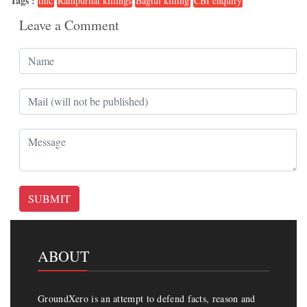
Tags :
tmc
Rampurhat killings
Bagtui killing
CBI enquiry
Leave a Comment
SUBMIT
ABOUT
GroundXero is an attempt to defend facts, reason and