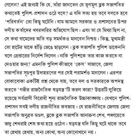
গেলেন? এই জন্যই কি যে, তাঁরা জানতেন যে তৃণমূল ব্লক সভাপতির
কথাতেই পুলিশ-প্রশাসন ওঠে বসে? এ যদি সত্য হয় তবে বলতে হবে
‘পরিবর্তন’ তো কিছু ঘটেনি। বাম আমলে সরকার ও প্রশাসনের উপর
দলীয় কর্তাদের খবরদারির অভিযোগ ছিল। এবং তা যে মিথ্যা ছিল না,
সে কথা বামেদের অতি বড় সমর্থকও মানবেন নিশ্চয়। কিন্তু, মুখ্যমন্ত্রী
তো হাটের মাঝে হাঁড়ি ভেঙে ছাড়লেন। ব্লক সভাপতি পুলিশ ডাকেননি
বলে গ্রেপ্তারের নির্দেশ দিলেন। নাকি পুলিশকে তার কাজ করতে না
দেওয়ার জন্য? এমনকি পুলিশ কীভাবে ‘কেস’ সাজাবে, জেলা
সভাপতির সূচপুর উদাহরণের পর সেই পরামর্শও মানলেন। এরপর
বোকাবোকা একটিই প্রশ্ন থেকে যায়, তবে দল ও সরকারকে অপদস্থ
করতে ‘গভীর রাজনৈতিক ষড়যন্ত্র’টি করল কারা? উত্তরটি লুকিয়ে
রয়েছে সর্বগ্রাসী বিরোধী শূন্য রাজনৈতিক উচ্চাকাঙ্ক্ষায়। যেখানে পুলিশ-
প্রশাসন সবই দলীয় রাজনীতির কবজায়। যে রাজনীতিতে জেলায় জেলা
সভাপতি অনুব্রত মণ্ডল, ব্লকে ব্লক সভাপতি আনারুল শেখ, পঞ্চায়েতে
ভাদু শেখরাই শেষ কথা হয়ে ওঠেন। ষড়যন্ত্র যদি কিছু ঘটে থাকে তবে
তা হেথায় হেথায়, অন্য কোথা, অন্য কোনোখানে নয়।