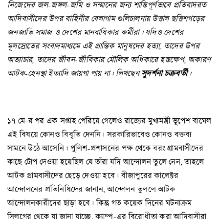
নিজেদের জল-জঙ্গল-জমি ও সম্মানের জন্য শান্তিপূর্ণভাবে প্রতিবাদরত
আদিবাসীদের উপর বাহিনীর বেলাগাম গুলিচালনায় উত্তাল ছত্তিশগড়ের
জনজাতি সমাজ ও দেশের মানবাধিকার কর্মীরা। যদিও দেশের
মূলস্রোতের সংবাদমাধ্যমে এই প্রান্তিক মানুষদের হত্যা, তাদের উপর
অত্যাচার, তাদের জীবন-জীবিকার মৌলিক অধিকারে হস্তক্ষেপ, অকারণ
আটক-হেনস্থা ইত্যাদি জায়গা পায় না। লিখছেন
সুদর্শনা চক্রবর্তী
।
১৭ মে-র পর এক সপ্তাহ পেরিয়ে গেলেও রাজ্যের মুখ্যমন্ত্রী ভূপেশ বাঘেল
এই বিষয়ে কোনও বিবৃতি দেননি। সরকারিভাবেও কোনও বক্তব্য
সামনে উঠে আসেনি। পুলিশ-প্রশাসনের পক্ষ থেকে বরং গ্রামবাসীদের
কাছে টোপ দেওয়া হয়েছিল যে তাঁরা যদি আন্দোলন তুলে নেন, তাহলে
আটক গ্রামবাসীদের ছেড়ে দেওয়া হবে। বীজাপুরের কালেক্টর
আন্দোলনের প্রতিনিধিদের জানান, আন্দোলন তুললে আটক
আন্দোলনকারীদের ছাড়া হবে। কিন্তু গত কয়েক দিনের ঘটনাক্রম
সিলগের থেকে যা জানা যাচ্ছে, ক্যাম্প-এর বিরোধীতা করা আদিবাসীরা