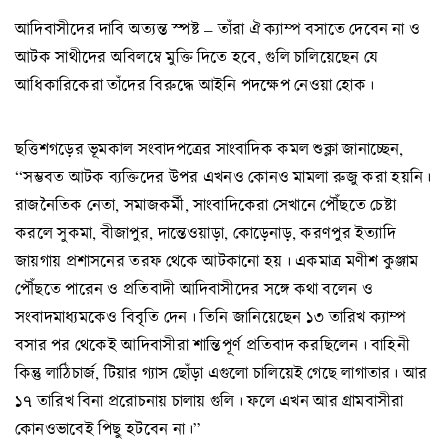
আদিবাসীদের দাবি অত্যন্ত স্পষ্ট – তাঁরা ঐ ক্যাম্প বসাতে দেবেন না ও
আটক সাথীদের অবিলম্বে মুক্তি দিতে হবে, গুলি চালিয়েছেন যে
আধিকারিকেরা তাঁদের বিরুদ্ধে আইনি পদক্ষেপ নেওয়া হোক।
ছত্তিশগড়ের ভূমকাল সংবাদপত্রের সাংবাদিক কমল শুক্লা জানাচ্ছেন,
“সম্ভবত আটক ব্যক্তিদের উপর এখনও কোনও মামলা রুজু করা হয়নি।
রাজনৈতিক নেতা, সমাজকর্মী, সাংবাদিকেরা সেখানে পৌঁছতে চেষ্টা
করলে সুকমা, বীজাপুর, দান্তেওয়াড়া, কোড়েনাড়, করণপুর ইত্যাদি
জায়গায় প্রশাসনের তরফ থেকে আটকানো হয়। একমাত্র মণীশ কুঞ্জাম
পৌঁছতে পারেন ও প্রতিবাদী আদিবাসীদের সঙ্গে কথা বলেন ও
সংবাদমাধ্যমকেও বিবৃতি দেন। তিনি জানিয়েছেন ১৩ তারিখ ক্যাম্প
বসার পর থেকেই আদিবাসীরা শান্তিপূর্ণ প্রতিবাদ করছিলেন। বাহিনী
কিন্তু লাঠিচার্জ, টিয়ার গ্যাস ছোঁড়া এগুলো চালিয়েই গেছে লাগাতার। আর
১৭ তারিখ বিনা প্ররোচনায় চালায় গুলি। ফলে এখন আর গ্রামবাসীরা
কোনওভাবেই পিছু হটবেন না।”