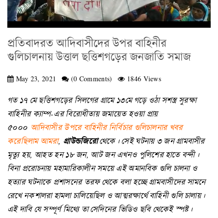
প্রতিবাদরত আদিবাসীদের উপর বাহিনীর
গুলিচালনায় উত্তাল ছত্তিশগড়ের জনজাতি সমাজ
May 23, 2021
(0 Comments)
1846 Views
গত ১৭ মে ছত্তিশগড়ের সিলগের গ্রামে ১৩মে গড়ে ওঠা সশস্ত্র সুরক্ষা
বাহিনীর ক্যাম্প-এর বিরোধীতায় জমায়েত হওয়া প্রায়
৫০০০
আদিবাসীর উপরে বাহিনীর নির্বিচার গুলিচালনার খবর
করেছিলাম আমরা
,
গ্রাউন্ডজিরো
থেকে। সেই ঘটনায় ৩ জন গ্রামবাসীর
মৃত্যু হয়, আহত হন ১৮ জন, আট জন এখনও পুলিশের হাতে বন্দী।
বিনা প্ররোচনায় মহামারিকালীন সময়ে এই অমানবিক গুলি চালনা ও
হত্যার ঘটনাকে প্রশাসনের তরফ থেকে বলা হচ্ছে গ্রামবাসীদের সামনে
রেখে নকশালরা হামলা চালিয়েছিল ও আত্মরক্ষার্থে বাহিনী গুলি চালায়।
এই দাবি যে সম্পূর্ণ মিথ্যে তা সেদিনের ভিডিও ছবি থেকেই স্পষ্ট।