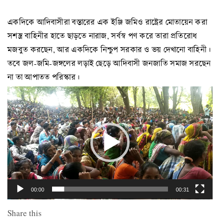
একদিকে আদিবাসীরা বস্তারের এক ইঞ্জি জমিও রাষ্ট্রের মোতায়েন করা
সশস্ত্র বাহিনীর হাতে ছাড়তে নারাজ, সর্বস্ব পণ করে তারা প্রতিরোধ
মজবুত করছেন, আর একদিকে নিশ্চুপ সরকার ও ভয় দেখানো বাহিনী।
তবে জল-জমি-জঙ্গলের লড়াই ছেড়ে আদিবাসী জনজাতি সমাজ সরছেন
না তা আপাতত পরিস্কার।
Video
Player
00:00
00:31
Share this