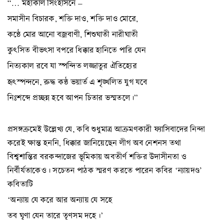
“… মহাকাল সিংহাসনে –
সমাসীন বিচারক, শক্তি দাও, শক্তি দাও মোরে,
কন্ঠে মোর আনো বজ্রবাণী, শিশুঘাতী নারীঘাতী
কুৎসিত বীভৎসা বপরে ধিক্কার হানিতে পারি যেন
নিত্যকাল রবে যা স্পন্দিত লজ্জাতুর ঐতিহ্যের
হৃৎস্পন্দনে, রুদ্ধ কন্ঠ ভয়ার্ত এ শৃঙ্খলিত যুগ যবে
নিঃশব্দে প্রচ্ছন্ন হবে আপন চিতার ভস্মতলে।”
প্রসঙ্গক্রমেই উল্লেখ্য যে, কবি শুধুমাত্র আক্রমণকারী ফ্যাসিবাদের নিন্দা
করেই ক্ষান্ত হননি, ধিক্কার জানিয়েছেন লীগ অব নেশনস তথা
বিশ্বশান্তির বরকন্দাজের ভূমিকায় অবতীর্ণ শক্তির উদাসীনতা ও
নির্বীর্যতাকেও। সচেতন পাঠক স্মরণ করতে পারেন কবির ‘ন্যায়দণ্ড’
কবিতাটি
‘অন্যায় যে করে আর অন্যায় যে সহে
তব ঘৃণা যেন তারে তৃণসম দহে।’