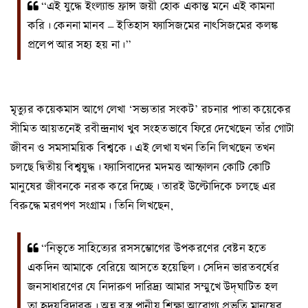
“‌এই যুদ্ধে ইংল্যান্ড ফ্রান্স জয়ী হোক একান্ত মনে এই কামনা
করি। কেননা মানব – ইতিহাস ফ্যাসিজমের নাৎসিজমের কলঙ্ক
প্রলেপ আর সহ্য হয় না।”‌
মৃত্যুর কয়েকমাস আগে লেখা ‘সভ্যতার সংকট’ রচনার পাতা কয়েকের
সীমিত আয়তনেই রবীন্দ্রনাথ খুব সংহতভাবে ফিরে দেখেছেন তাঁর গোটা
জীবন ও সমসাময়িক বিশ্বকে। এই লেখা যখন তিনি লিখছেন তখন
চলছে দ্বিতীয় বিশ্বযুদ্ধ। ফ্যাসিবাদের মদমত্ত আস্ফালন কোটি কোটি
মানুষের জীবনকে নরক করে দিচ্ছে। তারই উল্টোদিকে চলছে এর
বিরুদ্ধে মরণপণ সংগ্রাম। তিনি লিখছেন,
“নিভৃতে সাহিত্যের রসসম্ভোগের উপকরণের বেষ্টন হতে
একদিন আমাকে বেরিয়ে আসতে হয়েছিল। সেদিন ভারতবর্ষের
জনসাধারণের যে নিদারুণ দারিদ্র্য আমার সম্মুখে উদ্‌ঘাটিত হল
তা হৃদয়বিদারক। অন্ন বস্ত্র পানীয় শিক্ষা আরোগ্য প্রভৃতি মানুষের