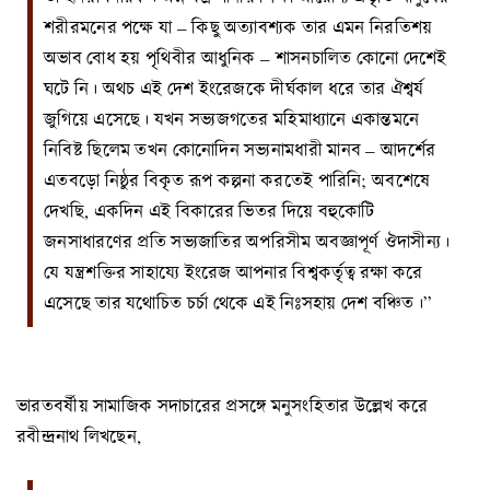
শরীরমনের পক্ষে যা – কিছু অত্যাবশ্যক তার এমন নিরতিশয়
অভাব বোধ হয় পৃথিবীর আধুনিক – শাসনচালিত কোনো দেশেই
ঘটে নি। অথচ এই দেশ ইংরেজকে দীর্ঘকাল ধরে তার ঐশ্বর্য
জুগিয়ে এসেছে। যখন সভ্যজগতের মহিমাধ্যানে একান্তমনে
নিবিষ্ট ছিলেম তখন কোনোদিন সভ্যনামধারী মানব – আদর্শের
এতবড়ো নিষ্ঠুর বিকৃত রূপ কল্পনা করতেই পারিনি; অবশেষে
দেখছি, একদিন এই বিকারের ভিতর দিয়ে বহুকোটি
জনসাধারণের প্রতি সভ্যজাতির অপরিসীম অবজ্ঞাপূর্ণ ঔদাসীন্য।
যে যন্ত্রশক্তির সাহায্যে ইংরেজ আপনার বিশ্বকর্তৃত্ব রক্ষা করে
এসেছে তার যথোচিত চর্চা থেকে এই নিঃসহায় দেশ বঞ্চিত।”
ভারতবর্ষীয় সামাজিক সদাচারের প্রসঙ্গে মনুসংহিতার উল্লেখ করে
রবীন্দ্রনাথ লিখছেন,