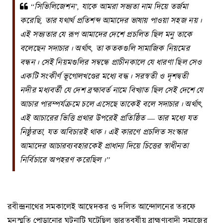
“
সিভিলিজেশন’
,
যাকে আমরা সভ্যতা নাম দিয়ে তর্জমা
করেছি
,
তার যথার্থ প্রতিশব্দ আমাদের ভাষায় পাওয়া সহজ নয়।
এই সভ্যতার যে রূপ আমাদের দেশে প্রচলিত ছিল মনু তাকে
বলেছেন সদাচার। অর্থাৎ
,
তা কতকগুলি সামাজিক নিয়মের
বন্ধন। সেই নিয়মগুলির সম্বন্ধে প্রাচীনকালে যে ধারণা ছিল সেও
একটি সংকীর্ণ ভূগোলখণ্ডের মধ্যে বদ্ধ। সরস্বতী ও দৃশদ্বতী
নদীর মধ্যবর্তী যে দেশ ব্রহ্মাবর্ত নামে বিখ্যাত ছিল সেই দেশে যে
আচার পারম্পর্যক্রমে চলে এসেছে তাকেই বলে সদাচার। অর্থাৎ
,
এই আচারের ভিত্তি প্রথার উপরেই প্রতিষ্ঠিত — তার মধ্যে যত
নিষ্ঠুরতা
,
যত অবিচারই থাক। এই কারণে প্রচলিত সংস্কার
আমাদের আচারব্যবহারকেই প্রাধান্য দিয়ে চিত্তের স্বাধীনতা
নির্বিচারে অপহরণ করেছিল।”
রবীন্দ্রনাথের সমকালেই আম্বেদকর ও দলিত আন্দোলনের তরফে
মনুস্মৃতি পোড়ানোর ঘটনাটি ঘটেছিল ভারতবর্ষীয় ব্রাহ্মণ্যবাদী সমাজের