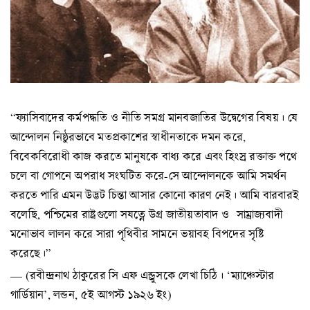
“ফ্যাসিবাদের কর্মপদ্ধতি ও নীতি সমগ্র মানবজাতির উদ্বেগের বিষয়। যে
আন্দোলন নিষ্ঠুরভাবে মতপ্রকাশের স্বাধীনতাকে দমন করে,
বিবেকবিরোধী কাজ করতে মানুষকে বাধ্য করে এবং হিংস্র রক্তাক্ত পথে
চলে বা গোপনে অপরাধ সংঘটিত করে-সে আন্দোলনকে আমি সমর্থন
করতে পারি এমন উদ্ভট চিন্তা আসার কোনো কারণ নেই। আমি বারবারই
বলেছি, পশ্চিমের রাষ্ট্রগুলো সযত্নে উগ্র জাতীয়তাবাদ ও সাম্রাজ্যবাদী
মনোভাব লালন করে সারা পৃথিবীর সামনে ভয়াবহ বিপদের সৃষ্টি
করেছে।”
— (রবীন্দ্রনাথ ঠাকুরের সি এফ এন্ড্রুসকে লেখা চিঠি। ‘ম্যাঞ্চেস্টার
গার্ডিয়ান’, লন্ডন, ৫ই আগস্ট ১৯২৬ ইং)