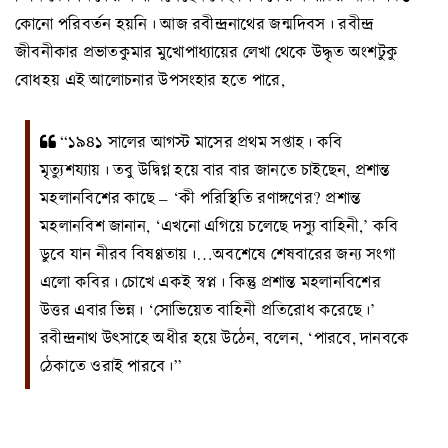
কোনো পরিবর্তন হয়নি। আজ রবীন্দ্রনাথের জন্মদিবস। রবীন্দ্র
জীবনীকার প্রভাতকুমার মুখোপাধ্যায়ের লেখা থেকে উদ্ধৃত অংশটুকু
বোধহয় এই আলোচনার উপসংহার হতে পারে,
“১৯৪১ সালের আগস্ট মাসের প্রথম সপ্তাহ। কবি
মৃত্যুশয্যায়। তবু উদ্বিগ্ন হয়ে বার বার জানতে চাইছেন, প্রশান্ত
মহলানবিশের কাছে – ‘কী পরিস্থিতি রণাঙ্গণের? প্রশান্ত
মহলানবিশ জানান, ‘এখনো এগিয়ে চলেছে দস্যু বাহিনী,’ কবি
ডুবে যান নীরব বিষণ্ণতায়।…অবশেষে শেষবারের জন্য সংগা
এলো কবির। চোখে একই স্বপ্ন। কিন্তু প্রশান্ত মহলানবিশের
উত্তর এবার ভিন্ন। ‘সোভিয়েত বাহিনী প্রতিরোধ করেছে।’
রবীন্দ্রনাথ উৎসাহে অধীর হয়ে উঠেন, বলেন, ‘পারবে, দানবকে
ঠেকাতে ওরাই পারবে।”