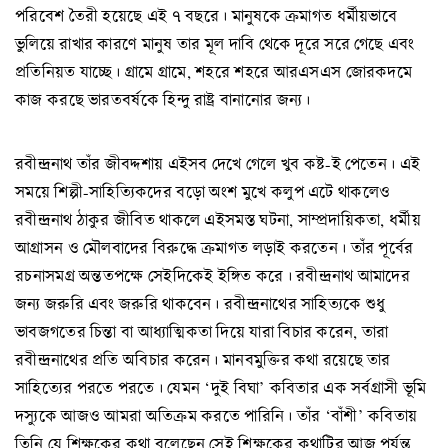
পরিবেশ তৈরী হয়েছে এই ৭ বছরে। মানুষকে ক্রমাগত ধর্মীয়ভাবে
ভুলিয়ে রাখার কারণে মানুষ তার মূল দাবি থেকে দূরে সরে গেছে এবং
প্রতিনিয়ত যাচ্ছে। গ্রামে গ্রামে, শহরে শহরে আরএসএস জোরকদমে
কাজ করছে ভারতবর্ষকে হিন্দু রাষ্ট্র বানানোর জন্য।
রবীন্দ্রনাথ তাঁর জীবদ্দশায় এইসব দেখে গেলে খুব কষ্ট-ই পেতেন। এই
সময়ে শিল্পী-সাহিত্যিকদের বড়ো অংশ মুখে কলুপ এটে থাকলেও
রবীন্দ্রনাথ ঠাকুর জীবিত থাকলে এইসমস্ত ঘটনা, সাম্প্রদায়িকতা, ধর্মীয়
আগ্রাসন ও মৌলবাদের বিরুদ্ধে ক্রমাগত লড়াই করতেন। তাঁর পূর্বের
রচনাসমগ্র অন্ততপক্ষে সেইদিকেই ইঙ্গিত করে। রবীন্দ্রনাথ আমাদের
জন্য জরুরি এবং জরুরি থাকবেন। রবীন্দ্রনাথের সাহিত্যকে শুধু
ভাবজগতের চিন্তা বা আধ্যাত্মিকতা দিয়ে যারা বিচার করেন, তারা
রবীন্দ্রনাথের প্রতি অবিচার করেন। মানবমুক্তির কথা রয়েছে তার
সাহিত্যের পরতে পরতে। যেমন ‘দুই বিঘা’ কবিতার এক সর্বগ্রাসী ভূমি
দস্যুকে আজও আমরা অতিক্রম করতে পারিনি। তাঁর ‘বাঁশী’ কবিতায়
তিনি যে শিক্ষকের কথা বলেছেন সেই শিক্ষকের কথাটির আজ পর্যন্ত