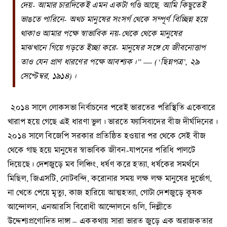
দেয়- আমার চারদিকেই এমন একটা গণ্ডি আছে
,
আমি কিছুতেই
ভাঙতে পারিনে- অথচ মানুষের সংসর্গ থেকে সম্পূর্ণ বিচ্ছিন্ন হয়ে
থাকাও আমার পক্ষে স্বাভাবিক নয়-থেকে থেকে মানুষের
মাঝখানে গিয়ে গড়তে ইচ্ছা করে- মানুষের সঙ্গে যে জীবনোত্তাপ
তাও যেন প্রাণ ধারণের পক্ষে আবশ্যক।”
—
(‘ছিন্নপত্র’
,
২৯
সেপ্টেম্বর
,
১৯১৪)।
২০১৪ সালে লোকসভা নির্বাচনের পরেই ভারতের পরিস্থিতি একেবারে
খারাপ হয়ে গেছে এই ধারণা ভুল। ভারতে ফ্যাসিবাদের বীজ দীর্ঘদিনের।
২০১৪ সালে বিজেপি সরকার প্রতিষ্ঠিত হওয়ার পর থেকে সেই বীজ
থেকে গাছ হয়ে মানুষের স্বাভাবিক জীবন-যাপনের পরিধি পালটে
দিয়েছে। দেশজুড়ে মব লিঞ্চিং, ধর্ষণ করে হত্যা, ধর্ষকের সমর্থনে
মিছিল, জিএসটি, নোটবন্দি, করোনার সময় লক্ষ লক্ষ মানুষের দুর্ভোগ,
না খেতে পেয়ে মৃত্যু, কাজ হারিয়ে আত্মহত্যা, গোটা দেশজুড়ে কৃষক
আন্দোলন, এনআরসি বিরোধী আন্দোলনে গুলি, দিল্লীতে
উদ্দেশ্যপ্রণোদিত দাঙ্গা – এককথায় সারা ভারত জুড়ে এক অরাজকতার