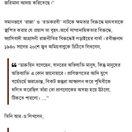
জরিমানা আদায় করিতেছে।”
সমানভাবে ‘রাজা’ ও ‘রক্তকরবী’ নাটকে ক্ষমতার বিরুদ্ধে মানবতাকে
স্থাপিত করার যে প্রয়াস তা বৃহৎ-অর্থে সাম্প্রদায়িকতার বিরুদ্ধে,
ফ্যাসিবাদী আগ্রাসনী রাজনীতির বিরুদ্ধেই লড়াইয়ের বার্তা। রবীন্দ্রনাথ
১৯৪০ সালের ২০শে জুন অমিয়বাবুকে চিঠিতে লিখলেন,
“ডারুয়িন বলেছেন, বানরের অভিব্যক্তি মানুষ, কিন্তু মানুষের
অভিব্যাক্তি এ কোন জানোয়ারে। প্রাণিজগতের আদি যুগে
বর্মেচর্মে ভারাক্রান্ত, বিকট জন্তুরা আস্ফালন করে পৃথিবীকে
দলিত করেছিল তাঁরা তো প্রাণলোকের অসহ্য হয়ে উঠলো,
টিকতে পারলো। …”
তিনি আর-ও লিখলেন,