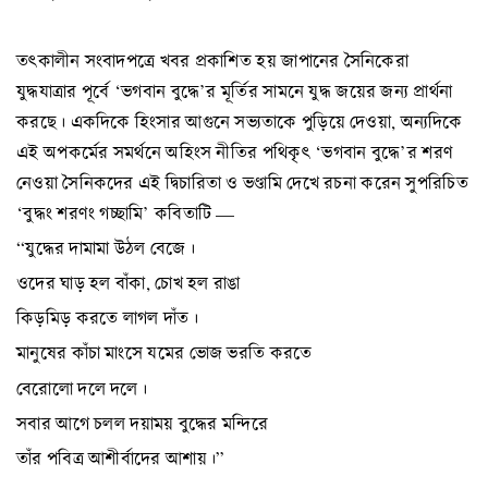
তৎকালীন সংবাদপত্রে খবর প্রকাশিত হয় জাপানের সৈনিকেরা
যুদ্ধযাত্রার পূর্বে ‘ভগবান বুদ্ধে’র মূর্তির সামনে যুদ্ধ জয়ের জন্য প্রার্থনা
করছে। একদিকে হিংসার আগুনে সভ্যতাকে পুড়িয়ে দেওয়া, অন্যদিকে
এই অপকর্মের সমর্থনে অহিংস নীতির পথিকৃৎ ‘ভগবান বুদ্ধে’র শরণ
নেওয়া সৈনিকদের এই দ্বিচারিতা ও ভণ্ডামি দেখে রচনা করেন সুপরিচিত
‘বুদ্ধং শরণং গচ্ছামি’ কবিতাটি —
“যুদ্ধের দামামা উঠল বেজে।
ওদের ঘাড় হল বাঁকা, চোখ হল রাঙা
কিড়মিড় করতে লাগল দাঁত।
মানুষের কাঁচা মাংসে যমের ভোজ ভরতি করতে
বেরোলো দলে দলে।
সবার আগে চলল দয়াময় বুদ্ধের মন্দিরে
তাঁর পবিত্র আশীর্বাদের আশায়।”