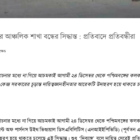
রের আঞ্চলিক শাখা বন্ধের সিদ্ধান্ত : প্রতিবাদে প্রতিবন্ধীরা
ews
যে না গিয়ে আচমকাই আগামী ২৪ ডিসেম্বর থেকে পশ্চিমবঙ্গের কলকাতা ও তেল
 কেন্দ্র সরকারের চূড়ান্ত দায়িত্বজ্ঞানহীনতার আরেকটি উদাহরণ হয়ে থাকতে চ
যে না গিয়ে আচমকাই আগামী ২৪ ডিসেম্বর থেকে পশ্চিমবঙ্গের কলকাতা ও তেল
রমেন্ট অফ পার্সনস উইথ ভিশ্যুয়াল ডিসএবিলিটিস (এনআইইপিভিডি) (পূর্বত
দাহরণ হয়ে থাকতে চলেছে এই সিদ্ধান্ত। শুধু ‘দিব্যাঙ্গ’ বলে দায়িত্ব সেরে