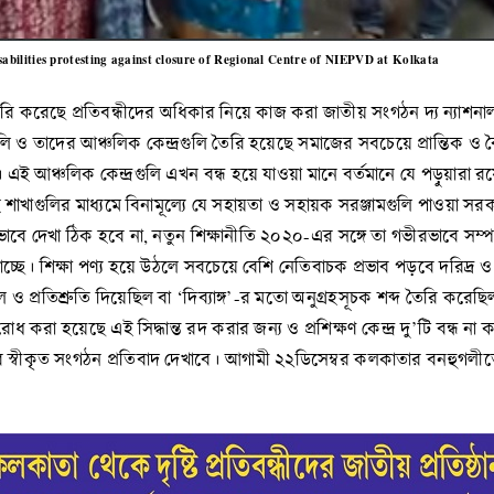
sabilities protesting against closure of Regional Centre of NIEPVD at Kolkata
য জারি করেছে প্রতিবন্ধীদের অধিকার নিয়ে কাজ করা জাতীয় সংগঠন দ্য ন্যাশ
াদের আঞ্চলিক কেন্দ্রগুলি তৈরি হয়েছে সমাজের সবচেয়ে প্রান্তিক ও বৈষম
। এই আঞ্চলিক কেন্দ্রগুলি এখন বন্ধ হয়ে যাওয়া মানে বর্তমানে যে পড়ুয়ার
াখাগুলির মাধ্যমে বিনামূল্যে যে সহায়তা ও সহায়ক সরঞ্জামগুলি পাওয়া সরক
িন্নভাবে দেখা ঠিক হবে না, নতুন শিক্ষানীতি ২০২০-এর সঙ্গে তা গভীরভাবে সম্
াচ্ছে। শিক্ষা পণ্য হয়ে উঠলে সবচেয়ে বেশি নেতিবাচক প্রভাব পড়বে দরিদ্র ও
ল ও প্রতিশ্রুতি দিয়েছিল বা ‘দিব্যাঙ্গ’-র মতো অনুগ্রহসূচক শব্দ তৈরি করেছ
 হয়েছে এই সিদ্ধান্ত রদ করার জন্য ও প্রশিক্ষণ কেন্দ্র দু’টি বন্ধ না ক
রডির স্বীকৃত সংগঠন প্রতিবাদ দেখাবে। আগামী ২২ডিসেম্বর কলকাতার বনহুগলীত