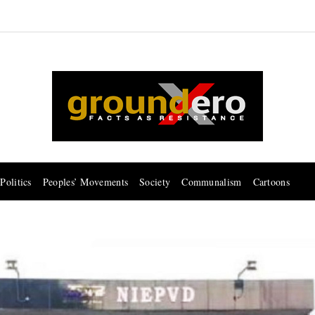
Politics
Peoples’ Movements
Society
Communalism
Cartoons