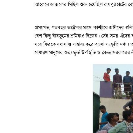
আহ্বানে আজকের মিছিল শুরু হয়েছিল রামপুরহাটের বোগট
প্রসংগত, গতবছর অক্টোবর মাসে কাশ্মীরে জঙ্গীদের গুল
বেশ কিছু বীরভূমের শ্রমিকও ছিলেন। সেই সময় এঁদের বা
ঘরে ফিরতে যথাসাধ্য সাহায্য করে বাংলা সংস্কৃতি মঞ্
সাধারণ মানুষের স্বতঃস্ফূর্ত উপস্থিতি ও কেন্দ্র সরকার