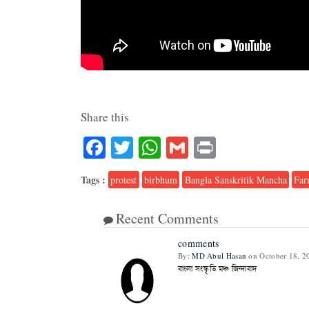
Share this
Facebook
Twitter
WhatsApp
Gmail
Print
Tags :
protest
birbhum
Bangla Sanskritik Mancha
Far
Recent Comments
comments
By:
MD Abul Hasan
on October 18, 2
বাংলা সংস্কৃতি মঞ্চ জিন্দাবাদ