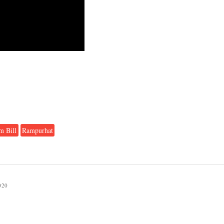
m Bill
Rampurhat
020