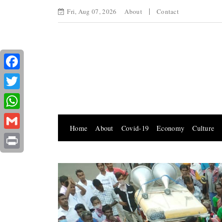
Fri, Aug 07, 2026
About
Contact
Facebook
Twitter
WhatsApp
Home
About
Covid-19
Economy
Culture
Gmail
Print