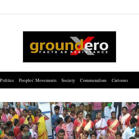
Politics
Peoples’ Movements
Society
Communalism
Cartoons