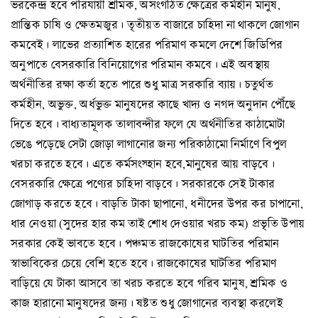
ভরকেন্দ্র হবে পরিযায়ী শ্রমিক, অসংগঠিত ক্ষেত্রের কর্মহীন মানুষ,
প্রান্তিক চাষি ও ক্ষেতমজুর। তৃতীয়ত বাজারে চাহিদা না থাকলে জোগান
কমবেই। লাভের প্রত্যাশিত হারের পরিমাণ কমলে দেশে জিডিপির
অনুপাতে বেসরকারি বিনিয়োগের পরিমান কমবে। এই অবস্থায়
অর্থনীতির রক্ষা কর্তা হতে পারে শুধু মাত্র সরকারি ব্যায়। চতুর্থত
কর্মহীন, অভুক্ত, অর্ধভুক্ত মানুষদের কাছে খাদ্য ও নগদ অনুদান পৌঁছে
দিতে হবে। বাধ্যতামূলক তালাবন্দীর ফলে যে অর্থনীতির কাঠামোটা
ভেঙে পড়েছে সেটা জোড়া লাগানোর জন্য পরিকাঠামো নির্মাণে বিপুল
খরচা করতে হবে। এতে কর্মসংস্হান হবে,মানুষের আয় বাড়বে।
বেসরকারি ক্ষেত্রে পণ্যের চাহিদা বাড়বে। সরকারকে সেই টাকার
জোগাড় করতে হবে। বাড়তি টাকা ছাপানো, ধনীদের উপর কর চাপানো,
ধার নেওয়া (সুদের হার কম তাই শোধ দেওয়ার খরচ কম) প্রভৃতি উপায়
সরকার কেই ভাবতে হবে। পঞ্চমত রাজকোষের ঘাটতির পরিমান
স্বাভাবিকের চেয়ে বেশি হতে হবে। রাজকোষের ঘাটতির পরিমাণ
বাড়িয়ে যে টাকা আসবে তা খরচ করতে হবে গরিব মানুষ, শ্রমিক ও
কাজ হারানো মানুষদের জন্য। ষষ্টত শুধু জোগানের ব্যবস্থা করলেই