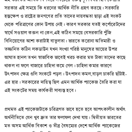
সরকার এই সময়ে কি ধরনের আর্থিক নীতি গ্রহণ করছে। সরকারি
হস্তক্ষেপ ও রাষ্ট্রের জনগণের প্রতি তাদের দায়বদ্ধতা ছাড়া এই সংকট
থেকে পরিত্রাণের কোন উপায় নেই। কারণ সরকার যতই কর্পোরেটদের
স্বার্থে সওয়াল করুন না কেন,এই কঠিন সময়ে বেসরকারি পুঁজি
বিনিয়োগের আশা করাটাই বাতুলতা। ভারতে করোনা অতিমারী ও
তজ্জনিত কঠিন লকডাউন যখন সংখ্যা গরিষ্ঠ মানুষের আয়ের উপর
আঘাত হানল তখন স্বাভাবিক ভাবেই খরচ করার মত টাকা তাদের কাছে
থাকল না ফলে বাজারে চাহিদা কমে গেল। চাহিদা কমার কারণে
উৎপাদন ক্ষেত্র গুলি সংকটে পড়ল। উৎপাদন কমল,বাড়ল চাকরি ছাঁটাই-
এর হার। সরকারের দায়িত্ব ছিল এমন আর্থিক প্যাকেজ তৈরি করা যা
এই সংকটের সময় কার্যকরী সাব্যস্ত হবে।
প্রথমত এই প্যাকেজটাকে চরিত্রগত ভাবে হতে হবে আপৎকালীন অর্থাৎ
অর্থনীতিতে যেন খুব দ্রুত তার ফলাফল দেখা যায়। দ্বিতীয়ত ভারতের
মত অসম আর্থিক বিকাশ ও তীব্র বৈষম্যের দেশে আর্থিক প্যাকেজের