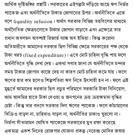
আর্থিক দৃষ্টিভঙ্গির প্রশ্নটি। সরকারের এইগল্পটা দাঁড়িয়ে আছে ঋণ নির্ভর
প্যাকেজ এবং অর্থনীতিতে টাকার জোগানের উপর। অর্থনীতিতে একে
বলে liquidity infusion। অর্থাৎ সরকার বিভিন্ন তহবিলের মাধ্যমে
অর্থনৈতিক ক্ষেত্রগুলোতে টাকার জোগান বাড়াবে এবং এক্ষেত্রে তার
প্রধান অবলম্বন অবশ্যই রিজার্ভ ব্যাঙ্ক অব ইন্ডিয়া। কিন্ত করোনা
অতিমারীতে আমাদের দরকার ছিল বিভিন্ন ক্ষেত্রে সরকারের পক্ষ থেকে
টাকা খরচ (fixed expenditure)। এতে মোট চাহিদা বৃদ্ধি পায় ফলে
অর্থনীতিতে বৃদ্ধি দেখা দেয়। একথা সবার জানা যে অর্থনীতিতে মন্দার
সময় টাকার জোগান কাজে দেয় না কারণ মোট চাহিদা কমে যায়। ফলে
ঋণের হার কম হলেও শিল্পপতিরা ঋণ নিতে উৎসাহী হন না। ফলে এই
মুহুর্তে আমাদের দরকার ছিল প্রচুর পরিমাণে সরকারি টাকা বিনিয়োগ,
আম আদমির হাতে টাকা দেওয়া ও জনগনের ক্রয় ক্রয়ক্ষমতা বৃদ্ধির
চেষ্টা। কিন্তু তার বদলে সরকার দিল ঋণের প্যাকেজ। ফলে কাঁচামালের
বিক্রিও বাড়ল না, চাহিদাও বাড়ল না, অর্থনীতির চাকাও ঘুরলো না।
নির্মলা সীতারামন ঘোষিত প্যাকেজে সরকারের মুখ রক্ষা করেছে
একমাত্র একশ দিনের রোজগার যোজনা প্রকল্প (নরেন্দ্র মোদির ভাষায়