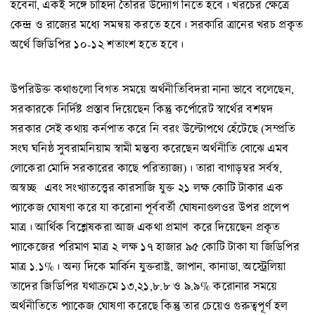
হবেনা, একই সঙ্গে চাহিদা তৈরির উদ্যোগ নিতে হবে। খরচের ক্ষেত্রে
কেন্দ্র ও রাজ্যের মধ্যে সমন্বয় করতে হবে। সরকারি ত্রানের খরচ প্রকৃত
অর্থে জিডিপির ১০-১২ শতাংশ হতে হবে।
উপরিউক্ত কথাগুলো বিগত সময়ে অর্থনীতিবিদরা নানা ভাবে বলেছেন,
সরকারকে নির্দিষ্ট প্রস্তাব দিয়েছেন কিন্তু কর্পোরেট স্বার্থের বশম্বদ
সরকার সেই কথায় কর্নপাত করে নি বরং উল্টোপথে হেঁটেছে (সম্প্রতি
সংঘ ঘনিষ্ঠ সুবরামনিয়াম স্বামী মন্তব্য করেছেন অর্থনীতি বোঝে এমব
লোকেরা মোদি সরকারের কাছে পরিত্যাজ্য)। তারা বাগাড়ম্বর সর্বস্ব,
অস্বচ্ছ এবং সংখ্যাতত্ত্বের কারসাজি যুক্ত ২১ লক্ষ কোটি টাকার এক
প্যাকেজ ঘোষণা করে যা করোনা পূর্ববর্তী ঘোষনাগুলওর উপর প্রলেপ
মাত্র। আর্থিক বিশ্লেষকরা আজ একথা প্রমাণ করে দিয়েছেন প্রকৃত
প্যাকেজের পরিমাণ মাত্র ২ লক্ষ ১৭ হাজার ৯৫ কোটি টাকা যা জিডিপির
মাত্র ১.১%। অন্য দিকে মার্কিন যুক্তরাষ্ট্র, জাপান, কানাডা, অস্ট্রেলিয়া
তাদের জিডিপির যথাক্রমে ১৩,২১,৮.৮ ও ৯.৯% করোনার সময়ে
অর্থনীতিতে প্যাকেজ ঘোষণা করেছে কিন্তু তার চেয়েও গুরুত্বপূর্ণ হল