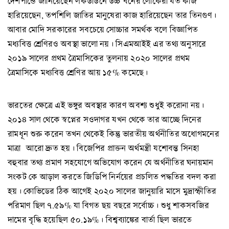
দেশপান্ডে জানিয়েছেন লকডাউনে উচ্চ বর্নের লোকেরা যত কাজ
হারিয়েছেন, তপশিলি জাতির মানুষেরা কাজ হারিয়েছেন তার তিনগুণ।
আবার মোদি সরকারের সবচেয়ে সোচ্চার সমর্থক বলে বিজ্ঞাপিত
মধ্যবিত্ত শ্রেণিরও অবস্থা ভালো নয়। সিএমআইই এর তথ্য অনুসারে
২০১৯ সালের প্রথম ত্রৈমাসিকের তুলনায় ২০২০ সালের প্রথম
ত্রৈমাসিকে মধ্যবিত্ত শ্রেণির আয় ১৫% কমেছে।
ভারতের ক্ষেত্রে এই ভঙ্গুর অবস্থার কারণ অবশ্য শুধুই করোনা নয়।
২০১৪ সাল থেকে স্বপ্নের সওদাগর যখন থেকে তার আচ্ছে দিনের
রামধূন শুরু করেন তখন থেকেই কিন্তু ভারতীয় অর্থনীতির অধোগমনের
মাত্রা আরো দ্রুত হয়। বিজেপির প্রাক্তন অর্থমন্ত্রী যশোবন্ত সিনহা
বহুবার তথ্য প্রমাণ সহযোগে অভিযোগ করেন যে অর্থনীতির ঘনায়মান
সংকট কে আড়াল করতে জিডিপি নির্নয়ের প্রচলিত পদ্ধতির বদল করা
হয়। কোভিডের ঠিক আগেই ২০২০ সালের জানুয়ারি মাসে মুদ্রাস্ফীতির
পরিমাণ ছিল ৭.৫৯% যা বিগত ছয় বছরে সর্বোচ্চ। শুধু শাকসবজির
দামের বৃদ্ধি হয়েছিল ৫০.১৯%। বিশ্বব্যাঙ্কের বার্তা ছিল ভারতে