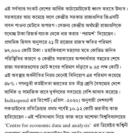
এই সর্বব্যাপ্ত সংকট দেশের আর্থিক কাঠামোটাকেই ধ্বংস করতে উদ্যত।
সরকারের আয় কমেছে ফলে কেন্দ্রীয় সরকার রাজ্যগুলির জিএসটি
বাবদ পাওনা মেটাতে অপারগ। সেজন্য কেন্দ্রীয় অর্থমন্ত্রী রাজ্যগুলিকে
যথেচ্ছ টাকা রিজর্ভ ব্যাংক থেকে ধার করার ‘পরামর্শ’ দিয়েছেন।
প্রাথমিক হিসাব অনুসারে ২১ টি রাজ্যের রাজস্ব ক্ষতির পরিমাণ
৯৭,০০০ কোটি টাকা। ওয়াকিবহাল মহলের মতে কোভিড জনিত
পরিস্থিতির কারণে ও কেন্দ্রীয় সরকারের অপদার্থতায় বছরের শেষে
রাজ্য সরকারগুলোর মোট ঋণের পরিমাণ দাঁড়াবে ৮.২৫ লক্ষ কোটি।
এই অবস্থায় অর্থনীতির নিয়ম মেনেই বিনিয়োগ এর পরিমাণ কমেছে
৪৮%। গগনচুম্বী কর্মহীনতা ভারতের মত তীব্র শ্রেণি বৈষম্যের দেশে
আর্থিক ও সামাজিক ভাবে দুর্বলদের সবচেয়ে বেশি আঘাত করেছে।
Indiaspend এর রিপোর্ট (এপ্রিল -২০২০) অনুযায়ী দেশব্যাপী
লকডাউনের প্রতিক্রিয়ার প্রথম পর্বেই ১০-১২ কোটি ভারতীয় কাজ
হারিয়েছেন। এই পরিসংখ্যান নিয়ে কাজ করে অশোকা বিশ্ববিদ্যালয়ের
‘Centre for economic data and analysis’ এর ডিরেক্টর অশ্বিনী