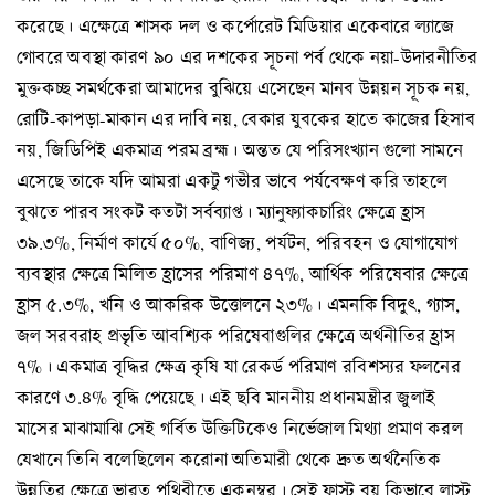
করেছে। এক্ষেত্রে শাসক দল ও কর্পোরেট মিডিয়ার একেবারে ল্যাজে
গোবরে অবস্থা কারণ ৯০ এর দশকের সূচনা পর্ব থেকে নয়া-উদারনীতির
মুক্তকচ্ছ সমর্থকেরা আমাদের বুঝিয়ে এসেছেন মানব উন্নয়ন সূচক নয়,
রোটি-কাপড়া-মাকান এর দাবি নয়, বেকার যুবকের হাতে কাজের হিসাব
নয়, জিডিপিই একমাত্র পরম ব্রহ্ম। অন্তত যে পরিসংখ্যান গুলো সামনে
এসেছে তাকে যদি আমরা একটু গভীর ভাবে পর্যবেক্ষণ করি তাহলে
বুঝতে পারব সংকট কতটা সর্বব্যাপ্ত। ম্যানুফ্যাকচারিং ক্ষেত্রে হ্রাস
৩৯.৩%, নির্মাণ কার্যে ৫০%, বাণিজ্য, পর্যটন, পরিবহন ও যোগাযোগ
ব্যবস্থার ক্ষেত্রে মিলিত হ্রাসের পরিমাণ ৪৭%, আর্থিক পরিষেবার ক্ষেত্রে
হ্রাস ৫.৩%, খনি ও আকরিক উত্তোলনে ২৩%। এমনকি বিদুৎ, গ্যাস,
জল সরবরাহ প্রভৃতি আবশ্যিক পরিষেবাগুলির ক্ষেত্রে অর্থনীতির হ্রাস
৭%। একমাত্র বৃদ্ধির ক্ষেত্র কৃষি যা রেকর্ড পরিমাণ রবিশস্যর ফলনের
কারণে ৩.৪% বৃদ্ধি পেয়েছে। এই ছবি মাননীয় প্রধানমন্ত্রীর জুলাই
মাসের মাঝামাঝি সেই গর্বিত উক্তিটিকেও নির্ভেজাল মিথ্যা প্রমাণ করল
যেখানে তিনি বলেছিলেন করোনা অতিমারী থেকে দ্রুত অর্থনৈতিক
উন্নতির ক্ষেত্রে ভারত পৃথিবীতে একনম্বর। সেই ফাস্ট বয় কিভাবে লাস্ট