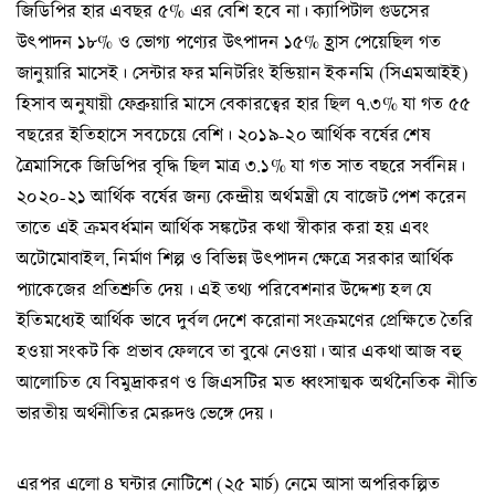
জিডিপির হার এবছর ৫% এর বেশি হবে না। ক্যাপিটাল গুডসের
উৎপাদন ১৮% ও ভোগ্য পণ্যের উৎপাদন ১৫% হ্রাস পেয়েছিল গত
জানুয়ারি মাসেই। সেন্টার ফর মনিটরিং ইন্ডিয়ান ইকনমি (সিএমআইই)
হিসাব অনুযায়ী ফেব্রুয়ারি মাসে বেকারত্বের হার ছিল ৭.৩% যা গত ৫৫
বছরের ইতিহাসে সবচেয়ে বেশি। ২০১৯-২০ আর্থিক বর্ষের শেষ
ত্রৈমাসিকে জিডিপির বৃদ্ধি ছিল মাত্র ৩.১% যা গত সাত বছরে সর্বনিম্ন।
২০২০-২১ আর্থিক বর্ষের জন্য কেন্দ্রীয় অর্থমন্ত্রী যে বাজেট পেশ করেন
তাতে এই ক্রমবর্ধমান আর্থিক সঙ্কটের কথা স্বীকার করা হয় এবং
অটোমোবাইল, নির্মাণ শিল্প ও বিভিন্ন উৎপাদন ক্ষেত্রে সরকার আর্থিক
প্যাকেজের প্রতিশ্রুতি দেয়। এই তথ্য পরিবেশনার উদ্দেশ্য হল যে
ইতিমধ্যেই আর্থিক ভাবে দুর্বল দেশে করোনা সংক্রমণের প্রেক্ষিতে তৈরি
হওয়া সংকট কি প্রভাব ফেলবে তা বুঝে নেওয়া। আর একথা আজ বহু
আলোচিত যে বিমুদ্রাকরণ ও জিএসটির মত ধ্বংসাত্মক অর্থনৈতিক নীতি
ভারতীয় অর্থনীতির মেরুদণ্ড ভেঙ্গে দেয়।
এরপর এলো ৪ ঘন্টার নোটিশে (২৫ মার্চ) নেমে আসা অপরিকল্পিত