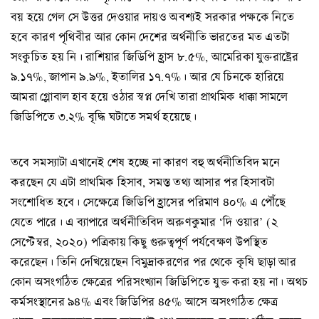
বয় হয়ে গেল সে উত্তর দেওয়ার দায়ও অবশ্যই সরকার পক্ষকে নিতে
হবে কারণ পৃথিবীর আর কোন দেশের অর্থনীতি ভারতের মত এতটা
সংকুচিত হয় নি। রাশিয়ার জিডিপি হ্রাস ৮.৫%, আমেরিকা যুক্তরাষ্ট্রের
৯.১৭%, জাপান ৯.৯%, ইতালির ১৭.৭%। আর যে চিনকে হারিয়ে
আমরা গ্লোবাল হাব হয়ে ওঠার স্বপ্ন দেখি তারা প্রাথমিক ধাক্কা সামলে
জিডিপিতে ৩.২% বৃদ্ধি ঘটাতে সমর্থ হয়েছে।
তবে সমস্যাটা এখানেই শেষ হচ্ছে না কারণ বহু অর্থনীতিবিদ মনে
করছেন যে এটা প্রাথমিক হিসাব, সমস্ত তথ্য আসার পর হিসাবটা
সংশোধিত হবে। সেক্ষেত্রে জিডিপি হ্রাসের পরিমাণ ৪০% এ পৌঁছে
যেতে পারে। এ ব্যাপারে অর্থনীতিবিদ অরুণকুমার ‘দি ওয়ার’ (২
সেপ্টেম্বর, ২০২০) পত্রিকায় কিছু গুরুত্বপূর্ণ পর্যবেক্ষণ উপস্থিত
করেছেন। তিনি দেখিয়েছেন বিমুদ্রাকরণের পর থেকে কৃষি ছাড়া আর
কোন অসংগঠিত ক্ষেত্রের পরিসংখ্যান জিডিপিতে যুক্ত করা হয় না। অথচ
কর্মসংস্থানের ৯৪% এবং জিডিপির ৪৫% আসে অসংগঠিত ক্ষেত্র