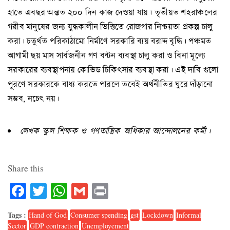
হাতে এবছর অন্তত ২০০ দিন কাজ দেওয়া যায়। তৃতীয়ত শহরাঞ্চলের
গরীব মানুষের জন্য যুদ্ধকালীন ভিত্তিতে রোজগার নিশ্চয়তা প্রকল্প চালু
করা। চতুর্থত পরিকাঠামো নির্মাণে সরকারি ব্যয় বরাদ্দ বৃদ্ধি। পঞ্চমত
আগামী ছয় মাস সার্বজনীন গণ বন্টন ব্যবস্থা চালু করা ও বিনা মূল্যে
সরকারের ব্যবস্থাপনায় কোভিড চিকিৎসার ব্যবস্থা করা। এই দাবি গুলো
পূরণে সরকারকে বাধ্য করতে পারলে তবেই অর্থনীতির ঘুরে দাঁড়ানো
সম্ভব, নচেৎ নয়।
লেখক
স্কুল
শিক্ষক
ও
গণতান্ত্রিক
অধিকার
আন্দোলনের
কর্মী
।
Share this
Facebook
Twitter
WhatsApp
Gmail
Print
Tags :
Hand of God
Consumer spending
gst
Lockdown
Informal
Sector
GDP contraction
Unemployement