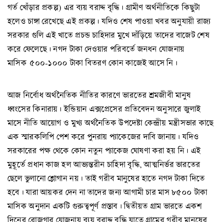
গর্ত খোঁড়ার প্রকল্প) এর ব্যয় বরাদ্দ বৃদ্ধি। গ্রামীণ অর্থনীতিকে কিছুটা
হলেও চাঙ্গা রেখেছে এই প্রকল্প। যদিও শেষ পাওয়া খবর অনুযায়ী রাজ্য
সরকার গুলি এই খাতে প্রচন্ড চাহিদার মুখে দাঁড়িয়ে তাদের বাজেট শেষ
করে ফেলেছে। নগদ টাকা দেওয়ার পরিবর্তে জনধন যোজনায়
মাসিক ৫০০-১০০০ টাকা বিতরণ কোন কাজেই আসে নি।
আজ নির্বোধ অর্থনৈতিক নীতির কারণে ভারতের শ্রমজীবী মানুষ
ধ্বংসের কিনারায়। ইন্ডিয়ান এক্সপ্রেসের প্রতিবেদন অনুসারে জুলাই
মাসে নীতি আয়োগ ও মুখ্য অর্থনৈতিক উপদেষ্টা কেন্দ্রীয় মন্ত্রীসভার কাছে
এক স্মারকলিপি পেশ করে পুনরায় প্যাকেজের দাবি জানায়। যদিও
সরকারের পক্ষ থেকে কোন নতুন প্যাকেজ ঘোষণা করা হয় নি। এই
মুহূর্তে প্রধান কাজ হল আভ্যন্তরীন চাহিদা বৃদ্ধি, আত্মনির্ভর ভারতের
ছেলে ভুলানো শ্লোগান নয়। তাই গরীব মানুষের হাতে নগদ টাকা দিতে
হবে। যারা আয়কর দেন না তাদের জন্য আগামী চার মাস ৮৫০০ টাকা
মাসিক অনুদান একটি গুরুত্বপূর্ণ প্রস্তাব। দ্বিতীয়ত গ্রাম ভারতে একশ
দিনের রোজগার যোজনায় ব্যয় বরাদ্দ বৃদ্ধি যাতে গ্রামের গরীব মানুষের