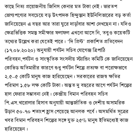
কাছে নিত্য প্রয়োজনীয় জিনিস কেনার মত টাকা নেই। ভারতপ
ভোগ্যপণ্যের সবচেয়ে বড় উৎপাদক হিন্দুস্তান ইউনিলিভারের বড় কর্তা
জানিয়েছেন এ বছর আর তারা ঘুরে দাড়াঁবার আশা দেখছেন না। যদিও
ক্ষেত্রভিত্তিক সমস্ত সমীক্ষার ফলাফল এখনো আসে নি, তবুও কয়েকটি
তথ্যের উল্লেখ করা যেতেই পারে। ‘দি প্রিন্ট’ প্রকাশিত প্রতিবেদন
(১৭.০৮.২০২০) অনুযায়ী পর্যটন সচিব যোগেন্দ্র ত্রিপাঠি
পরিবহন,পর্যটন ও সাংস্কৃতিক সংসদীয় স্ট্যান্ডিং কমিটি কে জানিয়েছেন
কোভিড অতিমারীর কারণে শুধু পর্যটন শিল্পে প্রত্যক্ষ বা পরোক্ষভাবে
২.৫–৫ কোটি মানুষ কাজ হারিয়েছেন। সরকারের রাজস্ব ক্ষতির
পরিমাণ ১.৫৮ লক্ষ কোটি টাকা। অন্তত দু বছরের আগে পর্যটন শিল্পের
হাল ফেরার সম্ভাবনা নেই। কেন্দ্রীয় বিমান পরিবহন সচিব
পি.এস.খারোলার হিসাব অনুযায়ী আন্তর্জাতিক ও দেশীয় অসামরিক
উড়ান ৫০-৭০ শতাংশ হ্রাস পেয়েছে আনলক পর্বে। অসমর্থিত সূত্রের
খবর বিমান পরিবহন শিল্পের সঙ্গে যুক্ত ২৫% মানুষ ইতিমধ্যেই কাজ
হারিয়েছেন।