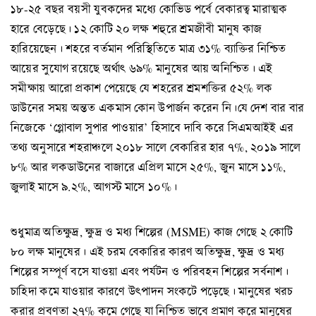
১৮-২৫ বছর বয়সী যুবকদের মধ্যে কোভিড পর্বে বেকারত্ব মারাত্মক
হারে বেড়েছে। ১২ কোটি ২০ লক্ষ শহুরে শ্রমজীবী মানুষ কাজ
হারিয়েছেন। শহরে বর্তমান পরিস্থিতিতে মাত্র ৩১% ব্যাক্তির নিশ্চিত
আয়ের সুযোগ রয়েছে অর্থাৎ ৬৯% মানুষের আয় অনিশ্চিত। এই
সমীক্ষায় আরো প্রকাশ পেয়েছে যে শহরের শ্রমশক্তির ৫২% লক
ডাউনের সময় অন্তত একমাস কোন উপার্জন করেন নি।যে দেশ বার বার
নিজেকে ‘গ্লোবাল সুপার পাওয়ার’ হিসাবে দাবি করে সিএমআইই এর
তথ্য অনুসারে শহরাঞ্চলে ২০১৮ সালে বেকারির হার ৭%, ২০১৯ সালে
৮% আর লকডাউনের বাজারে এপ্রিল মাসে ২৫%, জুন মাসে ১১%,
জুলাই মাসে ৯.২%, আগস্ট মাসে ১০%।
শুধুমাত্র অতিক্ষুদ্র, ক্ষুদ্র ও মধ্য শিল্পের (MSME) কাজ গেছে ২ কোটি
৮০ লক্ষ মানুষের। এই চরম বেকারির কারণ অতিক্ষুদ্র, ক্ষুদ্র ও মধ্য
শিল্পের সম্পূর্ণ বসে যাওয়া এবং পর্যটন ও পরিবহন শিল্পের সর্বনাশ।
চাহিদা কমে যাওয়ার কারণে উৎপাদন সংকটে পড়েছে। মানুষের খরচ
করার প্রবণতা ২৭% কমে গেছে যা নিশ্চিত ভাবে প্রমাণ করে মানুষের