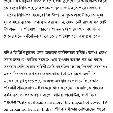
থেকে। অরুনকুমার সঙ্গত কারণেই প্রশ্ন তুলেছেন যে অসংগঠিত ক্ষেত্রে
কে ধরলে জিডিপি হ্রাসের পরিমাণ ৭০-৮০% হতে পারে। এছাড়াও
এবারের জিডিপির হিসেবে শিল্প উৎপাদন সূচক এবং উপভোক্তা মূল্য
সূচক সংক্রান্ত কোন তথ্য যুক্ত করা হয় নি, যেমন নেই রাজ্যগুলির মোট
উৎপাদন এর পরিমাণ। ভারতের প্রাক্তন মুখ্য পরিসংখ্যানবিদ প্রনব
সেনের মতে অর্থনৈতিক সংকোচনের পরিমাণ হবে কমপক্ষে ৩২%।
যদিও জিডিপি হ্রাসের চেয়ে মারাত্মক কর্মহীনতার ছবিটা। অবশ্য একথা
সবার জানা যে কোভিড সংক্রমণ শুরু হওয়ার আগেই গত ৪৫ বছরে
সবচেয়ে বেশি বেকার বাহিনী তৈরি করেছিল ‘আচ্ছে দিনের’ সরকার।
একশ দিনের রোজগার যোজনার কারণে গ্রামের দিকে অর্থনীতি
একেবারে মুখ থুবড়ে পড়ে নি এবং অবস্থার চাপে গ্রামে ফিরে আসা
পরিযায়ী শ্রমিকেরাও এই প্রকল্পে কাজ করেছেন। অন্যদিকে শহরের
কর্মহীনতা ভয়ঙ্কর অবস্থায় আছে। সানিয়া ভালোটিয়া, স্বাতী ধিংরা
প্রমুখেরা “City of dreams no more: the impact of covid-19
on urban workers in India” শীর্ষক সমীক্ষায় দেখিয়েছেন শহুরে