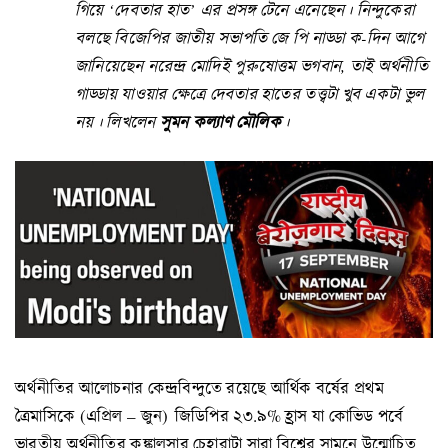
গিয়ে ‘দেবতার হাত’ এর প্রসঙ্গ টেনে এনেছেন। নিন্দুকেরা
বলছে বিজেপির জাতীয় সভাপতি জে পি নাড্ডা ক-দিন আগে
জানিয়েছেন নরেন্দ্র মোদিই পুরুষোত্তম ভগবান, তাই অর্থনীতি
গাড্ডায় যাওয়ার ক্ষেত্রে দেবতার হাতের তত্ত্বটা খুব একটা ভুল
নয়।
লিখলেন
সুমন কল্যাণ মৌলিক
।
অর্থনীতির আলোচনার কেন্দ্রবিন্দুতে রয়েছে আর্থিক বর্ষের প্রথম
ত্রৈমাসিকে (এপ্রিল – জুন) জিডিপির ২৩.৯% হ্রাস যা কোভিড পর্বে
ভারতীয় অর্থনীতির কঙ্কালসার চেহারাটা সারা বিশ্বের সামনে উন্মোচিত