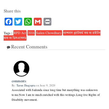
Share this
Facebook
Twitter
WhatsApp
Gmail
Print
Tags :
RPD Act
2016
Sailen Chowdhury
ন্যাশনাল প্ল্যাটফর্ম ফর দ্য রাইটস্‌
অফ দ্য ডিসএবেলড
Recent Comments
1
comments
By:
Tarun Dasgupta
on June 9, 2020
Associated with Sailenda since long time but manything was unknown
to me.Now I am to much enriched with this writings.Long live Rights of
Disability movement.