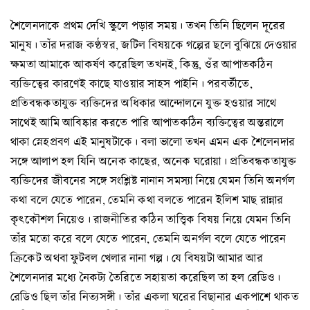
শৈলেনদাকে প্রথম দেখি স্কুলে পড়ার সময়। তখন তিনি ছিলেন দূরের
মানুষ। তাঁর দরাজ কণ্ঠস্বর, জটিল বিষয়কে গল্পের ছলে বুঝিয়ে দেওয়ার
ক্ষমতা আমাকে আকর্ষণ করেছিল তখনই, কিন্তু, ওঁর আপাতকঠিন
ব্যক্তিত্বের কারণেই কাছে যাওয়ার সাহস পাইনি। পরবর্তীতে,
প্রতিবন্ধকতাযুক্ত ব্যক্তিদের অধিকার আন্দোলনে যুক্ত হওয়ার সাথে
সাথেই আমি আবিষ্কার করতে পারি আপাতকঠিন ব্যক্তিত্বের অন্তরালে
থাকা স্নেহপ্রবণ এই মানুষটাকে। বলা ভালো তখন এমন এক শৈলেনদার
সঙ্গে আলাপ হল যিনি অনেক কাছের, অনেক ঘরোয়া। প্রতিবন্ধকতাযুক্ত
ব্যক্তিদের জীবনের সঙ্গে সংশ্লিষ্ট নানান সমস্যা নিয়ে যেমন তিনি অনর্গল
কথা বলে যেতে পারেন, তেমনি কথা বলতে পারেন ইলিশ মাছ রান্নার
কৃৎকৌশল নিয়েও। রাজনীতির কঠিন তাত্ত্বিক বিষয় নিয়ে যেমন তিনি
তাঁর মতো করে বলে যেতে পারেন, তেমনি অনর্গল বলে যেতে পারেন
ক্রিকেট অথবা ফুটবল খেলার নানা গল্প। যে বিষয়টা আমার আর
শৈলেনদার মধ্যে নৈকট্য তৈরিতে সহায়তা করেছিল তা হল রেডিও।
রেডিও ছিল তাঁর নিত্যসঙ্গী। তাঁর একলা ঘরের বিছানার একপাশে থাকত