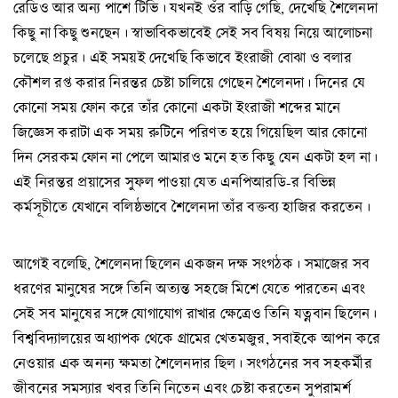
রেডিও আর অন্য পাশে টিভি। যখনই ওঁর বাড়ি গেছি, দেখেছি শৈলেনদা
কিছু না কিছু শুনছেন। স্বাভাবিকভাবেই সেই সব বিষয় নিয়ে আলোচনা
চলেছে প্রচুর। এই সময়ই দেখেছি কিভাবে ইংরাজী বোঝা ও বলার
কৌশল রপ্ত করার নিরন্তর চেষ্টা চালিয়ে গেছেন শৈলেনদা। দিনের যে
কোনো সময় ফোন করে তাঁর কোনো একটা ইংরাজী শব্দের মানে
জিজ্ঞেস করাটা এক সময় রুটিনে পরিণত হয়ে গিয়েছিল আর কোনো
দিন সেরকম ফোন না পেলে আমারও মনে হত কিছু যেন একটা হল না।
এই নিরন্তর প্রয়াসের সুফল পাওয়া যেত এনপিআরডি-র বিভিন্ন
কর্মসূচীতে যেখানে বলিষ্ঠভাবে শৈলেনদা তাঁর বক্তব্য হাজির করতেন।
আগেই বলেছি, শৈলেনদা ছিলেন একজন দক্ষ সংগঠক। সমাজের সব
ধরণের মানুষের সঙ্গে তিনি অত্যন্ত সহজে মিশে যেতে পারতেন এবং
সেই সব মানুষের সঙ্গে যোগাযোগ রাখার ক্ষেত্রেও তিনি যত্নবান ছিলেন।
বিশ্ববিদ্যালয়ের অধ্যাপক থেকে গ্রামের খেতমজুর, সবাইকে আপন করে
নেওয়ার এক অনন্য ক্ষমতা শৈলেনদার ছিল। সংগঠনের সব সহকর্মীর
জীবনের সমস্যার খবর তিনি নিতেন এবং চেষ্টা করতেন সুপরামর্শ