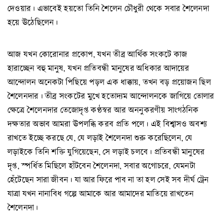
দেওয়ার। এভাবেই হয়তো তিনি শৈলেন চৌধুরী থেকে সবার শৈলেনদা
হয়ে ঊঠেছিলেন।
আজ যখন কোরোনার প্রকোপ, যখন তীব্র আর্থিক সংকটে কাজ
হারাচ্ছেন বহু মানুষ, যখন প্রতিবন্ধী মানুষের অধিকার আদায়ের
আন্দোলন অনেকটা পিছিয়ে পড়ল এক ধাক্কায়, তখন বড় প্রয়োজন ছিল
শৈলেনদার। তীব্র সংকটের মুখে হতোদ্যম আন্দোলনকে জাগিয়ে তোলার
ক্ষেত্রে শৈলেনদার তেজোদৃপ্ত কণ্ঠস্বর আর অননুকরণীয় সাংগঠনিক
দক্ষতার অভাব আমরা ঊপলব্ধি করব প্রতি পলে। এই বিশ্বাসও অবশ্য
রাখতে ইচ্ছে করছে যে, যে লড়াই শৈলেনদা শুরু করেছিলেন, যে
লড়াইকে তিনি শক্তি যুগিয়েছেন, সে লড়াই চলবে। প্রতিবন্ধী মানুষের
দৃপ্ত, স্পর্ধিত মিছিলে হাঁটবেন শৈলেনদা, সবার অগোচরে, যেমনটা
হেঁটেছেন সারা জীবন। যা আর ফিরে পাব না তা হল সেই সব দীর্ঘ ট্রেন
যাত্রা যখন নানাবিধ গল্পে আমাকে আর আমাদের মাতিয়ে রাখতেন
শৈলেনদা।