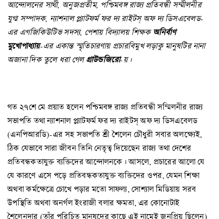
আন্দোলনের সাথী, অনুজপ্রতীম, পশ্চিমবঙ্গ রাজ্য প্রতিবন্ধী সম্মীলনীর
যুগ্ম সম্পাদক, ন্যাশনাল প্ল্যাটফর্ম ফর দ্য রাইটস্‌ অফ দ্য ডিসএবেলড-
এর এগজিকিউটিভ সদস্য, পেশায় বিদ্যালয় শিক্ষক
অনির্বাণ
মুখোপাধ্যায়
-এর একান্ত স্মৃতিচারণায় প্রচারবিমুখ লড়াকু মানুষটির নানা
অজানা দিক তুলে ধরা গেল
গ্রাউন্ডজিরো
-য়।
গত ২৭শে মে প্রয়াত হলেন পশ্চিমবঙ্গ রাজ্য প্রতিবন্ধী সম্মিলনীর রাজ্য
সভাপতি তথা ন্যাশনাল প্ল্যাটফর্ম ফর দ্য রাইটস্‌ অফ দ্য ডিসএবেলড
(এনপিআরডি)-এর সহ সভাপতি শ্রী শৈলেন চৌধুরী সবার অলক্ষ্যেই,
ঠিক যেভাবে সারা জীবন তিনি নেতৃত্ব দিয়েছেন রাজ্য তথা দেশের
প্রতিবন্ধকতাযুক্ত ব্যক্তিদের আন্দোলনকে। আসলে, প্রচারের আলো যে
যে কারণে এসে পড়ে প্রতিবন্ধকতাযুক্ত ব্যক্তিদের ওপর, যেমন শিক্ষা
অথবা কর্মক্ষেত্রে চোখে পড়ার মতো সাফল্য, সোশ্যাল মিডিয়ায় সরব
উপস্থিতি অথবা অনর্গল ইংরাজী বলার ক্ষমতা, এর কোনোটাই
শৈলেনদার (তাঁর পরিচিত মানুষদের কাছে এই নামেই জনপ্রিয় ছিলেন)