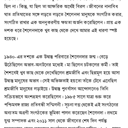
ছিল না। কিন্তু, যা ছিল তা আক্ষরিক অর্থেই বিরল। জীবনের নানাবিধ
ঘাত প্রতিঘাতের সঙ্গে লড়তে লড়তে শৈলেনদা মানুষকে সংগঠিত করার,
সংগঠিত রাখার এক অননুকরণীয় ক্ষমতা অর্জন করেছিলেন। প্রায় এক
দশক ধরে শৈলেনদাকে খুব কাছ থেকে দেখে আমার এই ধারণা স্পষ্ট
হয়েছে।
১৯৪০-এর দশকে এক উদ্বাস্তু পরিবারে শৈলেনদার জন্ম। বেড়ে
ঊঠেছিলেন অভাব-অনটনের মধ্যেই। মা ছিলেন চটকলের কর্মী। তাই
শৈশবেই খুব কাছ থেকে দেখেছিলেন শ্রমজীবি এবং ছিন্নমূল হয়ে আসা
উদ্বাস্তু মানুষের অভাব। সেই অভিজ্ঞতাই হয়তো তাঁকে টেনে এনেছিল
শ্রমজীবি মানুষের লড়াইয়ে। উদ্বাস্তু পুনর্বাসন আন্দোলনেও তিনি
সক্রিয়ভাবে অংশগ্রহণ করেছিলেন। ১৯৮৫ সালে যাত্রা শুরু করে
পশ্চিমবঙ্গ রাজ্য প্রতিবন্ধী সম্মিলনী। সূচনা লগ্ন থেকেই এই সংগঠনের
অন্যতম অগ্রণী সংগঠকের ভূমিকা পালন করেছেন শৈলেনদা। প্রথমে
যুগ্ম সম্পাদক এবং ২০১১ সাল থেকে জীবনের শেষ দিন পর্যন্ত