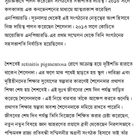
সুচারুভাবে পালন করেছেন সংগঠনের সভাপতির দায়িত্ব। ২০১০ সালে
কলকাতায় এক কনভেনশনের মাধ্যমে আত্মপ্রকাশ করেছিল
এনপিআরডি। সূচনালগ্ন থেকেই এই সংগঠনের নেতৃত্বের অংশ হিসাবে
নিজ দায়িত্ব পালন করেছেন শৈলেনদা। ২০১৩ সালে কোচিতে
আয়োজিত এনপিআরডি-এর প্রথম সম্মেলন থেকে তিনি সংগঠনের
সহসভাপতি নির্বাচিত হয়েছিলেন।
শৈশবেই retinitis pigmentosa রোগে আক্রান্ত হয়ে দৃষ্টিশক্তি হারাতে
থাকেন শৈলেনদা। এর ফলে মাঝ পথেই ছাড়তে হয় স্কুল। দারিদ্র্য এবং
দৃষ্টিহীনদের শিক্ষার সুযোগের স্বল্পতার কারণেই শৈলেনদার প্রথাগত
শিক্ষা শেষ হয় শৈশবেই। এই দুঃখ জীবনের শেষ দিন পর্যন্ত তাড়িত
করেছে শৈলেনদাকে। এই নিয়ে বারবার তাঁকে আক্ষেপ করতে শুনেছি।
প্রথাগত শিক্ষার স্বল্পতা অবশ্য শৈলেনদাকে দমিয়ে রাখতে পারেনি।
জীবনের শেষ দিন পর্যন্ত তিনি নিজেকে শিক্ষিত করার চেষ্টা করেছেন,
নতুন নতুন বিষয়ে জ্ঞান আহরণের প্রয়াসে ব্রতী থেকেছেন নিরলসভাবে।
পশ্চিমবঙ্গ রাজ্য প্রতিবন্ধী সম্মিলনীর অগ্রণী সংগঠক হিসাবে তাই তাঁর