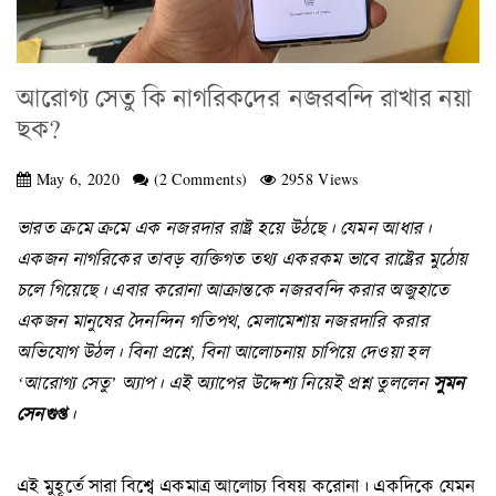
আরোগ্য সেতু কি নাগরিকদের নজরবন্দি রাখার নয়া
ছক?
May 6, 2020
(2 Comments)
2958 Views
ভারত
ক্রমে
ক্রমে
এক
নজরদার
রাষ্ট্র
হয়ে
উঠছে
।
যেমন
আধার
।
একজন
নাগরিকের
তাবড়
ব্যক্তিগত
তথ্য
একরকম
ভাবে
রাষ্ট্রের
মুঠোয়
চলে
গিয়েছে
।
এবার
করোনা
আক্রান্তকে
নজরবন্দি
করার
অজুহাতে
একজন
মানুষের
দৈনন্দিন
গতিপথ,
মেলামেশায়
নজরদারি
করার
অভিযোগ
উঠল
।
বিনা
প্রশ্নে,
বিনা
আলোচনায়
চাপিয়ে
দেওয়া
হল
‘
আরোগ্য
সেতু’
অ্যাপ
।
এই
অ্যাপের
উদ্দেশ্য
নিয়েই
প্রশ্ন
তুললেন
সুমন
সেনগুপ্ত
।
এই মুহূর্তে সারা বিশ্বে একমাত্র আলোচ্য বিষয় করোনা। একদিকে যেমন