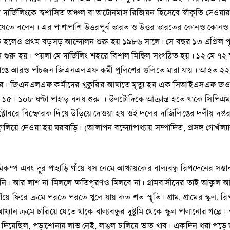
রের দার্জিলিংকে স্বশাসিত অঞ্চল বা অটোনমাস রিজিয়ন হিসেবে স্বীকৃতি দেওয়া
ে যেতে বলেন। এর পাশাপাশি উত্তরপূর্ব ভারত ও উত্তর ভারতের কোনও কোনও 
ত হলেও প্রথম বড়সড় আন্দোলন শুরু হয় ১৯৮৬ সালে। সে বছর ১৩ এপ্রিল পৃথ
ুরু হয়। পয়লা মে দার্জিলিং শহরে বিশাল মিছিল সংগঠিত হয়। ১২ মে ৭২ ঘণ্
িয়াঙে আরও পাঁচজন জিএনএলএফ কর্মী পুলিশের গুলিতে মারা যায়। আহত ২
ট জনের। জিএনএলএফ কর্মীদের খুকুরির আঘাতে মৃত্যু হয় এক সিআইএসএ
 ১৫। ১০৮ ঘণ্টা পাহাড় বনধ শুরু । উলটোদিকে আক্রান্ত হতে থাকে সিপিএম ক
্টোবরে বিস্ফোরক দিয়ে উড়িয়ে দেওয়া হয় ওই দলের দার্জিলিঙের দলীয় দপ্তর
িয়ে দেওয়া হয় ঘরবাড়ি। (আলাপন বন্দ্যোপাধ্যায় সম্পাদিত, প্রসঙ্গ গোর্খাল
িকম্প এবং দূর পাহাড়ি গাঁয়ে ধস নেমে আখ্যায়কের বাল্যবন্ধু রিপদেনের সম্ভাব
ায়নি। আর লাশ না-মিললে ক্ষতিপূরণও মিলবে না। গ্রামবাসীদের তাই আকুল
য়ে ফিরে ক্রমে পরতে পরতে খুলে যায় কত শত স্মৃতি। গ্রাম, গ্রামের স্কুল,
ান ক্রমে চারিয়ে যেতে থাকে বাল্যবন্ধুর দুষ্টুমি থেকে স্কুল পালানোর গল্পে
ত্র দিয়েছিল, পড়াশোনায় লাভ নেই, লাঙল চালিয়ে ভাত খাব। একদিন ধরা পড়ে 