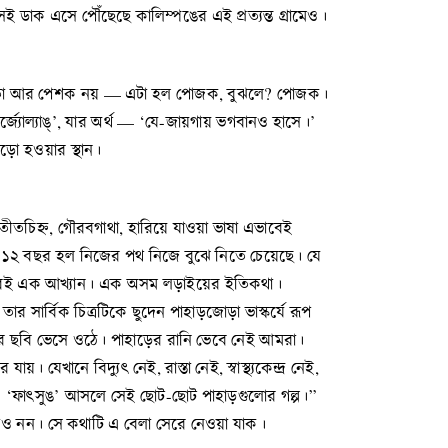
 ডাক এসে পৌঁছেছে কালিম্পঙের এই প্রত্যন্ত গ্রামেও।
টা তো আর পেশক নয় — এটা হল পোজক, বুঝলে? পোজক।
্জ্যোল্যাঙ্’, যার অর্থ — ‘যে-জায়গায় ভগবানও হাসে।’
জড়ো হওয়ার স্থান।
তচিহ্ন, গৌরবগাথা, হারিয়ে যাওয়া ভাষা এভাবেই
 আজ ১১২ বছর হল নিজের পথ নিজে বুঝে নিতে চেয়েছে। যে
, তারই এক আখ্যান। এক অসম লড়াইয়ের ইতিকথা।
 সার্বিক চিত্রটিকে ছুদেন পাহাড়জোড়া ভাস্কর্যে রূপ
ন্দর ছবি ভেসে ওঠে। পাহাড়ের রানি ভেবে নেই আমরা।
যেখানে বিদ্যুৎ নেই, রাস্তা নেই, স্বাস্থ্যকেন্দ্র নেই,
। ‘ফাৎসুঙ’ আসলে সেই ছোট-ছোট পাহাড়গুলোর গল্প।”
ইকনরাও নন। সে কথাটি এ বেলা সেরে নেওয়া যাক।