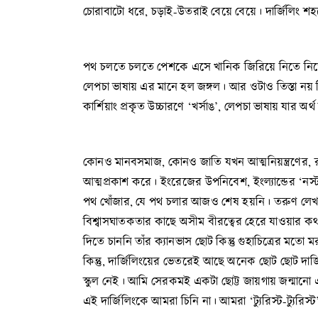
চোরাবাটো ধরে, চড়াই-উতরাই বেয়ে বেয়ে। দার্জিলিং শহ
পথ চলতে চলতে পেশকে এসে খানিক জিরিয়ে নিতে নি
লেপচা ভাষায় এর মানে হল জঙ্গল। আর ওটাও তিস্তা নয় কিন
কার্শিয়াং প্রকৃত উচ্চারণে ‘খর্সাঙ’, লেপচা ভাষায় যা
কোনও মানবসমাজ, কোনও জাতি যখন আত্মনিয়ন্ত্রণের, 
আত্মপ্রকাশ করে। ইংরেজের উপনিবেশ, ইংল্যান্ডের ‘নস্
পথ খোঁজার, যে পথ চলার আজও শেষ হয়নি। তরুণ লেখক
বিশ্বাসঘাতকতার কাছে অসীম বীরত্বের হেরে যাওয়ার কথা।
দিতে চাননি তাঁর ক্যানভাস ছোট কিন্তু গুহাচিত্রের ম
কিন্তু, দার্জিলিংয়ের ভেতরেই আছে অনেক ছোট ছোট দার্জিলিং
স্কুল নেই। আমি সেরকমই একটা ছোট্ট জায়গায় জন্মান
এই দার্জিলিংকে আমরা চিনি না। আমরা ‘ট্যুরিস্ট-ট্যুরিস