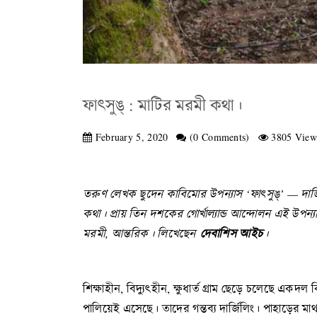
ফাৎসুঙ্ : মাটির মরমী কথা।
February 5, 2020
(0 Comments)
3805 View
তরুণ
লেখক
ছুদেন
কাবিমোর
উপন্যাস ‘
ফাৎসুঙ্’ —
দার
কথা
।
প্রায়
তিন
দশকের
গোর্খাল্যান্ড
আন্দোলন
এই
উপন্
মরমী,
আন্তরিক
।
লিখেছেন
দেবাশিস
আইচ
।
শিক্ষাহীন, বিদ্যুৎহীন, ক্ষুধার্ত গ্রাম ছেড়ে চলেছে 
পালিয়েই এসেছে। তাদের গন্তব্য দার্জিলিং। পাহাড়ের মা