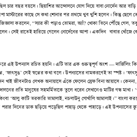
িল চার বছর বয়সে। ছিয়াশির আন্দোলনে যোগ দিয়ে বাবা নোর্দেন আর বাড়ি
া মাস্টারের কাছে সে কথা শোনার পর প্রথমে খুব খুশি হলেন। কিন্তু ছেলে
িজ্ঞাসা করলেন, “স্যার কী পড়াও তোমরা, অ্যাঁ? খোকা তিনে পৌঁছে গেল, তব
েন। সেই রাতেই হারিয়ে গেলেন নোর্দেনের আপা। একদিন বাবার খোঁজে বে
 করে এই উপন্যাস রচিত হয়নি। এটি তার এক গুরুত্বপূর্ণ অংশ — দার্জিলিং কি
্বপ্ন, ‘ফাৎসুঙ’ সেই স্বপ্নের কথা বলে। উপন্যাসের নামকরণেই তা স্পষ্ট। ‘ফা
িন খাই জীবনটাও লেখক অনায়াসে এঁকে ফেলেন স্রেফ বিনা আয়াসে। কেননা, এই 
লনের প্রতি মানুষের সহমর্মিতাকে তুলে ধরেন সেখানেও মাটির গন্ধ মাখা। ‘প
 ‘আলু কাটি তরকারি তামালাই, নচলাউনু গোর্খালি আমালাই।” বাংলা করলে দ
তিলক পরার দিনের ডাক ছড়িয়ে পড়েছিল পাহাড় থেকে পাহাড়ে। এই উপন্যাসের কুশ