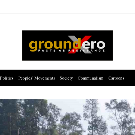
Politics
Peoples’ Movements
Society
Communalism
Cartoons