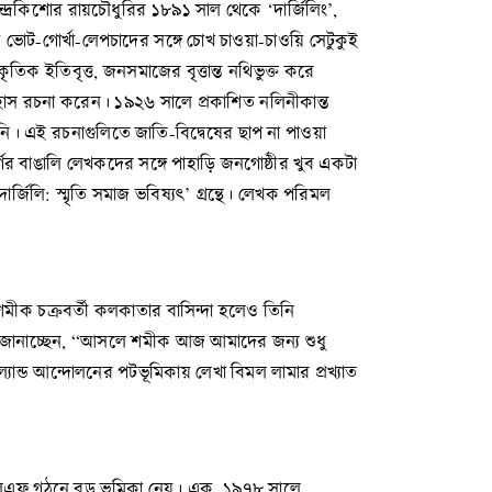
েন্দ্রকিশোর রায়চৌধুরির ১৮৯১ সাল থেকে ‘দার্জিলিং’,
কু ভোট-গোর্খা-লেপচাদের সঙ্গে চোখ চাওয়া-চাওয়ি সেটুকুই
িক ইতিবৃত্ত, জনসমাজের বৃত্তান্ত নথিভুক্ত করে
হাস রচনা করেন। ১৯২৬ সালে প্রকাশিত নলিনীকান্ত
াহিনি। এই রচনাগুলিতে জাতি-বিদ্বেষের ছাপ না পাওয়া
্গের বাঙালি লেখকদের সঙ্গে পাহাড়ি জনগোষ্ঠীর খুব একটা
্জিলি: স্মৃতি সমাজ ভবিষ্যৎ’ গ্রন্থে। লেখক পরিমল
শমীক চক্রবর্তী কলকাতার বাসিন্দা হলেও তিনি
বিমো জানাচ্ছেন, “আসলে শমীক আজ আমাদের জন্য শুধু
্যান্ড আন্দোলনের পটভূমিকায় লেখা বিমল লামার প্রখ্যাত
এনএলএফ গঠনে বড় ভূমিকা নেয়। এক, ১৯৭৮ সালে