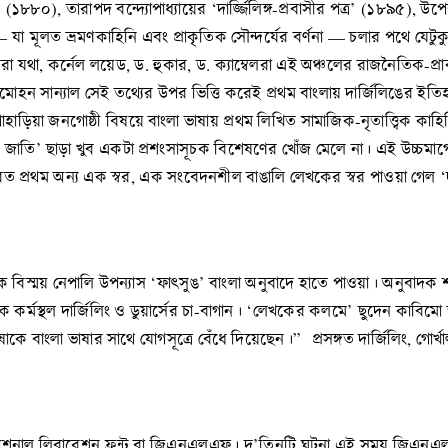
৮৮০), তারাপদ বন্দ্যোপাধ্যায়ের ‘দার্জ্জিলিঙ্গ-প্রবাসীর পত্র’ (১৮৯৫), উপ
 — যা মূলত ভ্রমণকাহিনি এবং প্রাকৃতিক সৌন্দর্যের বর্ণনা — চলার পথে যেটু
থা, কর্নেল লয়েড, ড. হুকার, ড. ক্যাম্বেলরা এই অঞ্চলের রাজনৈতিক-প্রাকৃত
ন সান্যাল সেই তথ্যের উপর ভিত্তি করেই প্রথম বাংলায় দার্জিলিঙের ইতি
বত পাহাড়িয়া জনগোষ্ঠী বিষয়ে বাংলা ভাষায় প্রথম লিখিত সামাজিক-নৃতাত্ত্বিক ক
রমী জাতি’ ছাড়া খুব একটা প্রশংসাসূচক বিশেষণের খোঁজ মেলে না। এই উচ্চমার
ভবত প্রথম অন্য এক স্বর, এক সংবেদনশীল বাঙালি লেখকের স্বর পাওয়া গেল ‘দার
ক বিস্ময় নেপালি উপন্যাস ‘ফাৎসুঙ’ বাংলা অনুবাদে হাতে পাওয়া। অনুবাদক 
নিক কর্মস্থল দার্জিলিং ও ডুয়ার্সের চা-বাগান। ‘লেখকের কলমে’ ছুদেন কা
 বাংলা ভাষার সাথে যোগসূত্রে বেঁধে দিয়েছেন।” প্রসঙ্গত দার্জিলিং, গোর্খাল
া ন্যাশনাল লিবারেশন ফ্রন্ট বা জিএনএলএফ। দু’তিনটি ঘটনা এই সময় জি