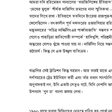
আমরা যদি হরিমোহন সান্যালের ‘দারজিলিঙ্গের ইতিহাস’ (১
‘মেঘের মুলুক’ শীর্ষক দাজিলিং ভ্রমণের নানা স্মৃতিকথা
তাদের লিখে রাখা। ইতিহাসে ততদিনে ইংরেজ রাজপুরুষরা য
ফেলেছিলেন। তৎকালীন পূর্ত দফতরের ওভারসিয়ার হরিমোহ
মজুমদারের ‘সচিত্র দার্জ্জিলিংএর পার্ব্বত্যজাতি’ সম্ভ
গেলেও পাহাড়িয়া জাতিগোষ্ঠী সম্পর্কে ‘হাসিখুশি, পরিশ্
অন্তরের যোগও খুঁজে পাওয়া যায় না। দার্জিলিং নিয়ে সম্
ভট্টাচার্য। কিন্তু সে এক উজ্জ্বল ব্যতিক্রম।
বাঙালির সেই ট্রাডিশন কিন্তু বহমান। আর তারই মাঝে এ
সর্বসময়ের ট্রেড ইউনিয়ন কর্মী এবং তাঁর প্রধান সাংগঠ
অনুবাদকই নন, উনি একটা সেতুও বটে, যিনি নেপালি ভাষাকে
উপন্যাস ‘নুন চা’ বাংলা ভাষায় লেখা।
১৯৮০ সালে সুবাস ঘিসিংয়ের নেতৃত্বে গঠিত হয় গোর্খ