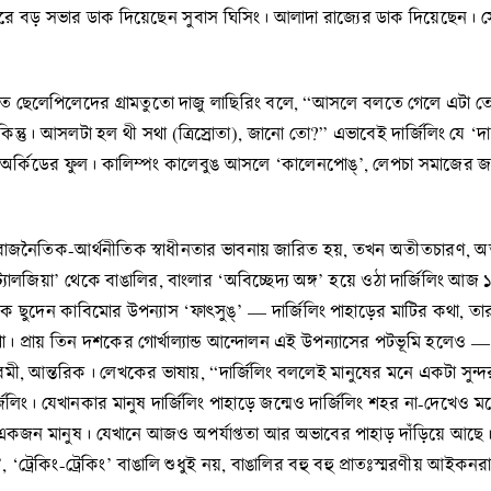
রে বড় সভার ডাক দিয়েছেন সুবাস ঘিসিং। আলাদা রাজ্যের ডাক দিয়েছেন। সেই
তে ছেলেপিলেদের গ্রামতুতো দাজু লাছিরিং বলে, “আসলে বলতে গেলে এ
্তু। আসলটা হল থী সথা (ত্রিস্রোতা), জানো তো?” এভাবেই দার্জিলিং যে ‘দার
র অর্থ অর্কিডের ফুল। কালিম্পং কালেবুঙ আসলে ‘কালেনপোঙ্’, লেপচা সমাজের 
রাজনৈতিক-আর্থনীতিক স্বাধীনতার ভাবনায় জারিত হয়, তখন অতীতচারণ, অতী
ট্যালজিয়া’ থেকে বাঙালির, বাংলার ‘অবিচ্ছেদ্য অঙ্গ’ হয়ে ওঠা দার্জিলিং
 ছুদেন কাবিমোর উপন্যাস ‘ফাৎসুঙ্’ — দার্জিলিং পাহাড়ের মাটির কথা
 প্রায় তিন দশকের গোর্খাল্যান্ড আন্দোলন এই উপন্যাসের পটভূমি হলেও — তার
তো মরমী, আন্তরিক। লেখকের ভাষায়, “দার্জিলিং বললেই মানুষের মনে একটা সু
। যেখানকার মানুষ দার্জিলিং পাহাড়ে জন্মেও দার্জিলিং শহর না-দেখেও মরে যায়। 
ো একজন মানুষ। যেখানে আজও অপর্যাপ্ততা আর অভাবের পাহাড় দাঁড়িয়ে আছে
্ট’, ‘ট্রেকিং-ট্রেকিং’ বাঙালি শুধুই নয়, বাঙালির বহু বহু প্রাতঃস্মরণীয় আ