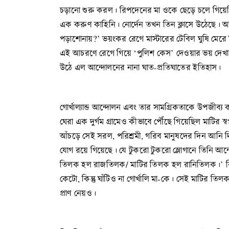
চড়ানো শুরু করল। রিপদেনের মা ওকে ছেড়ে চলে গিয়েছ
এক করুণ কাহিনি। নোর্দেন তখন তিন ক্লাসে উঠেছে। আপ
পড়াশোনায়?’ ভয়ংকর রেগে মাস্টারের টেবিল ঘুষি মেরে জ
এই আচরণে রেগে গিয়ে ‘পুলিশ কেস’ দেওয়ার ভয় দেখাল
উঠে এল আন্দোলনের নানা ঘাত-প্রতিঘাতের ইতিহাস।
গোর্খাল্যান্ড আন্দোলন এবং তার সামগ্রিকতাকে উপজীব্য
ঘেরা এক দুর্গম গ্রামেও কীভাবে পৌঁছে গিয়েছিল মাটির স
আঁচড়ে সেই সরল, পরিশ্রমী, গরিব মানুষদের দিন আনি দ
যোগ রয়ে গিয়েছে। যে টুকরো টুকরো স্লোগানে তিনি আন্দো
তিলক হল রাজতিলক/ মাটির তিলক হল রানিতিলক।’ কিংবা
কেটো, কিন্তু ঘাঁটিও না গোর্খালি মা-কে। সেই মাটির 
প্রাণ নেয়ও।