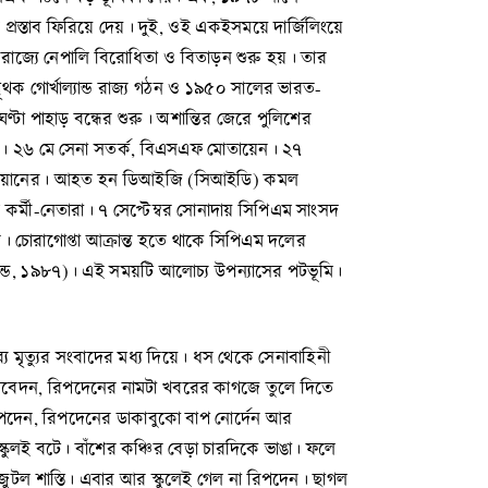
র প্রস্তাব ফিরিয়ে দেয়। দুই, ওই একইসময়ে দার্জিলিংয়ে
রাজ্যে নেপালি বিরোধিতা ও বিতাড়ন শুরু হয়। তার
ক গোর্খাল্যান্ড রাজ্য গঠন ও ১৯৫০ সালের ভারত-
টা পাহাড় বন্ধের শুরু। অশান্তির জেরে পুলিশের
২। ২৬ মে সেনা সতর্ক, বিএসএফ মোতায়েন। ২৭
ফ জওয়ানের। আহত হন ডিআইজি (সিআইডি) কমল
র্মী-নেতারা। ৭ সেপ্টেম্বর সোনাদায় সিপিএম সাংসদ
। চোরাগোপ্তা আক্রান্ত হতে থাকে সিপিএম দলের
্যান্ড, ১৯৮৭)। এই সময়টি আলোচ্য উপন্যাসের পটভূমি।
্য মৃত্যুর সংবাদের মধ্য দিয়ে। ধস থেকে সেনাবাহিনী
 আবেদন, রিপদেনের নামটা খবরের কাগজে তুলে দিতে
 রিপদেন, রিপদেনের ডাকাবুকো বাপ নোর্দেন আর
। স্কুলই বটে। বাঁশের কঞ্চির বেড়া চারদিকে ভাঙা। ফলে
জুটল শাস্তি। এবার আর স্কুলেই গেল না রিপদেন। ছাগল