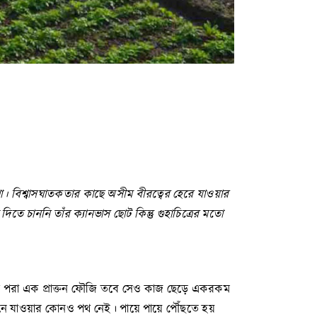
া
।
বিশ্বাসঘাতকতার
কাছে
অসীম
বীরত্বের
হেরে
যাওয়ার
প
দিতে
চাননি
তাঁর
ক্যানভাস
ছোট
কিন্তু
গুহাচিত্রের
মতো
 হ্যাট পরা এক প্রাক্তন ফৌজি তবে সেও কাজ ছেড়ে একরকম
ক্রযানে যাওয়ার কোনও পথ নেই। পায়ে পায়ে পৌঁছতে হয়