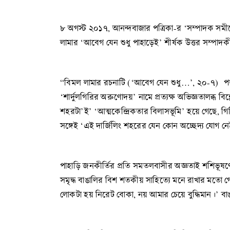
৮ অগস্ট ২০১৭, আনন্দবাজার পত্রিকা-র ‘সম্পাদক সমী
লামার ‘আবেগ যেন শুধু পাহাড়েই’ শীর্ষক উত্তর সম্পাদক
“বিমল লামার রচনাটি (‘আবেগ যেন শুধু…’, ২০-৭) পড়তে
‘শার্দুলগিরির অরুণোদয়’ নামে প্রত্যক্ষ অভিজ্ঞতালব্ধ ব
শহরটা’ই’ ‘আত্মকেন্দ্রিকতার বিলাসভূমি’ হয়ে গেছে, 
সঙ্গেই ‘এই দার্জিলিং শহরের যেন কোন অচ্ছেদ্য যোগ ন
পাহাড়ি জনকীর্তির প্রতি সমতলবাসীর অজ্ঞতাই শশিভূষণের
সমৃদ্ধ বাঙালির বিশ শতকীয় সাহিত্যে মনে রাখার মতো গো
লোকটা হয় নিরেট বোকা, নয় আমার চেয়ে বুদ্ধিমান।’ বা