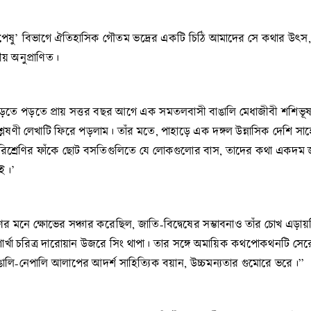
পেষু’ বিভাগে ঐতিহাসিক গৌতম ভদ্রের একটি চিঠি আমাদের সে কথার উৎস, য
ীয় অনুপ্রাণিত।
 পড়তে প্রায় সত্তর বছর আগে এক সমতলবাসী বাঙালি মেধাজীবী শশিভূষণ দাশগ
িশ্লেষণী লেখাটি ফিরে পড়লাম। তাঁর মতে, পাহাড়ে এক দঙ্গল উন্নাসিক দেশি সা
গিরিশ্রেণির ফাঁকে ছোট বসতিগুলিতে যে লোকগুলোর বাস, তাদের কথা একদম জা
েই।’
 মনে ক্ষোভের সঞ্চার করেছিল, জাতি-বিদ্বেষের সম্ভাবনাও তাঁর চোখ এড়ায়ন
র্খা চরিত্র দারোয়ান উজরে সিং থাপা। তার সঙ্গে অমায়িক কথপোকথনটি সেরে 
ঙালি-নেপালি আলাপের আদর্শ সাহিত্যিক বয়ান, উচ্চমন্যতার গুমোরে ভরে।”