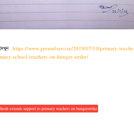
ে দেখুন
https://www.groundxero.in/2019/07/10/primary-teache
mary-school-teachers-on-hunger-strike/
osh extends support to primary teachers on hungerstrike