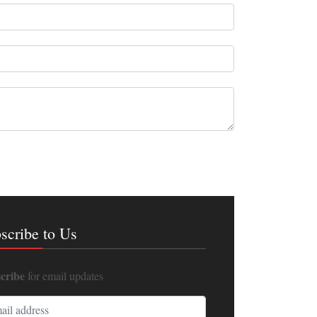
scribe to Us
cribe
for email updates