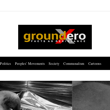
Politics
Peoples’ Movements
Society
Communalism
Cartoons