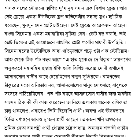
শাসক দলের সৌজন্যে স্থাপিত দু’মানুষ সমান এক বিশাল ফ্লেক্স। আর
সেই ফ্লেক্সে একদা টলিউডের ফ্লপ অভিনেত্রীর সহাস্য মুখ। হ্যাঁ ঠিক
ধরেছেন, মুনমুন সেন ভোট চাইছেন। সেই ফ্লেক্সে আরেকজন আছেন।
বাংলা সিনেমার একদা মহানায়িকা সুচিত্রা সেন। ভোট বড় বালাই, তাই
ভোট ভিক্ষের এই আয়োজনে বাঙালির গ্রেটা গার্বোর মায়াবী উপস্থিতি।
সিনেমা হলের উল্টোদিকে আধা-খ্যাঁচড়াভাবে গড়ে ওঠা এক স্টেডিয়াম।
আজ থেকে ঠিক পাঁচ বছর আগে “এ হাত মুঝে দে দে ঠাকুর” ডায়লগের
অনুকরণে মহামহিম ছাপ্পান্ন ইঞ্চি ছাতি বিশিষ্ট নরেন্দ্র মোদী এখানেই
আসানসোল বাসীর কাছে চেয়েছিলেন বাবুল সুপ্রিয়কে। রামগড়ের
ঠাকুরের মতো অনিচ্ছায় নয়, আসানসোলের মানুষ সোৎসাহে বাবুলকে
সংসদে পাঠিয়েছিলেন। গত পাঁচ বছরে আসানসোল বাসীর জন্য মাননীয়
সাংসদ ঠিক কী কী কাজ করেছেন তা নিয়ে এলাকায় অনেক রসিকতা
চালু থাকলেও, এবারেও তিনি বিজেপি প্রার্থী। অবশ্য এই ভীষনভাবে
ফিল্মি রণাঙ্গনে আরও দু’জন প্রার্থী আছেন। একজন খনি অঞ্চলের
শ্রমিক নেতা বামপন্থী প্রার্থী গৌরাঙ্গ চট্টোপাধ্যায়, অন্যজন শতাব্দী প্রাচীন
কংগ্রেস দলের প্রার্থী প্রাক্তন সেনাকর্মী বীরভূম নিবাসী বিশ্বরূপ মন্ডল।