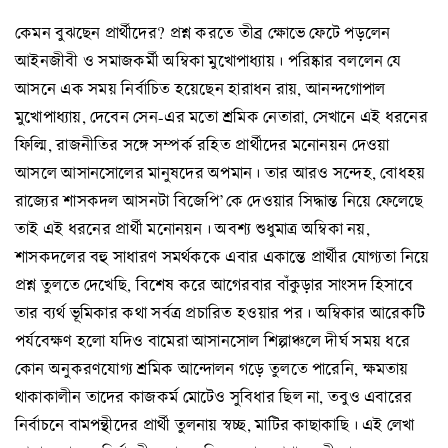
কেমন বুঝছেন প্রার্থীদের? প্রশ্ন করতে তীব্র ক্ষোভে ফেটে পড়লেন
আইনজীবী ও সমাজকর্মী অম্বিকা মুখোপাধ্যায়। পরিষ্কার বললেন যে
আসনে এক সময় নির্বাচিত হয়েছেন হারাধন রায়, আনন্দগোপাল
মুখোপাধ্যায়, দেবেন সেন-এর মতো শ্রমিক নেতারা, সেখানে এই ধরনের
ফিল্মি, রাজনীতির সঙ্গে সম্পর্ক রহিত প্রার্থীদের মনোনয়ন দেওয়া
আসলে আসানসোলের মানুষদের অপমান। তার আরও সন্দেহ, বোধহয়
রাজ্যের শাসকদল আসনটা বিজেপি’কে দেওয়ার সিদ্ধান্ত নিয়ে ফেলেছে
তাই এই ধরনের প্রার্থী মনোনয়ন। অবশ্য শুধুমাত্র অম্বিকা নয়,
শাসকদলের বহু সাধারণ সমর্থককে এবার একান্তে প্রার্থীর যোগ্যতা নিয়ে
প্রশ্ন তুলতে দেখেছি, বিশেষ করে আগেরবার বাঁকুড়ার সাংসদ হিসাবে
তার ব্যর্থ ভূমিকার কথা সর্বত্র প্রচারিত হওয়ার পর। অম্বিকার আরেকটি
পর্যবেক্ষণ হলো যদিও বামেরা আসানসোল শিল্পাঞ্চলে দীর্ঘ সময় ধরে
কোন অনুকরণযোগ্য শ্রমিক আন্দোলন গড়ে তুলতে পারেনি, ক্ষমতায়
থাকাকালীন তাদের কাজকর্ম মোটেও সুবিধার ছিল না, তবুও এবারের
নির্বাচনে বামপন্থীদের প্রার্থী তুলনায় স্বচ্ছ, মাটির কাছাকাছি। এই লেখা