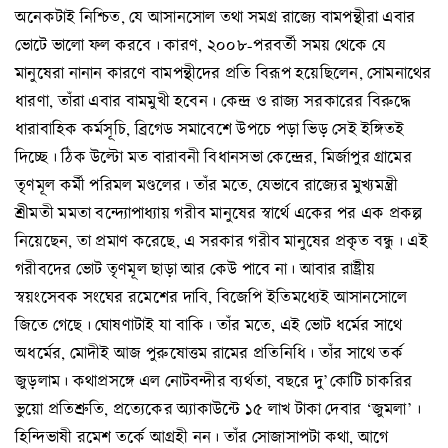
অনেকটাই নিশ্চিত, যে আসানসোল তথা সমগ্র রাজ্যে বামপন্থীরা এবার
ভোটে ভালো ফল করবে। কারণ, ২০০৮-পরবর্তী সময় থেকে যে
মানুষেরা নানান কারণে বামপন্থীদের প্রতি বিরূপ হয়েছিলেন, সোমনাথের
ধারণা, তাঁরা এবার বামমুখী হবেন। কেন্দ্র ও রাজ্য সরকারের বিরুদ্ধে
ধারাবাহিক কর্মসূচি, ব্রিগেড সমাবেশে উপচে পড়া ভিড় সেই ইঙ্গিতই
দিচ্ছে। ঠিক উল্টো মত বারাবনী বিধানসভা কেন্দ্রের, মির্জাপুর গ্রামের
তৃণমূল কর্মী পরিমল মণ্ডলের। তাঁর মতে, যেভাবে রাজ্যের মুখ্যমন্ত্রী
শ্রীমতী মমতা বন্দ্যোপাধ্যায় গরীব মানুষের স্বার্থে একের পর এক প্রকল্প
নিয়েছেন, তা প্রমাণ করেছে, এ সরকার গরীব মানুষের প্রকৃত বন্ধু। এই
গরীবদের ভোট তৃণমূল ছাড়া আর কেউ পাবে না। আবার রাষ্ট্রীয়
স্বয়ংসেবক সংঘের রমেশের দাবি, বিজেপি ইতিমধ্যেই আসানসোলে
জিতে গেছে। ঘোষণাটাই যা বাকি। তাঁর মতে, এই ভোট ধর্মের সাথে
অধর্মের, মোদীই আজ পুরুষোত্তম রামের প্রতিনিধি। তাঁর সাথে তর্ক
জুড়লাম। কথাপ্রসঙ্গে এল নোটবন্দীর ব্যর্থতা, বছরে দু’কোটি চাকরির
ভুয়ো প্রতিশ্রুতি, প্রত্যেকের অ্যাকাউন্টে ১৫ লাখ টাকা দেবার ‘জুমলা’।
হিন্দিভাষী রমেশ তর্কে আগ্রহী নন। তাঁর সোজাসাপটা কথা, আগে