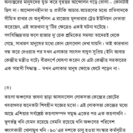
অন্যস্তরের মানুষদের যুক্ত করে বৃহত্তর আন্দোলন গড়ে তোলা – কোনটাই
ছিল না। আন্দোলনহীনতা ও প্রতীকি আচার-আচরণের মধ্যে প্রতিবাদকে
সীমিত রাখার যে অনুশীলন এ রাজ্যের মূলধারার ট্রেড ইউনিয়ন নেতারা
করেছেন, এই কারখানা দু’টির ক্ষেত্রেও একই ঘটনা ঘটেছে।
গণবিচ্ছিন্নতার ফলে হাজার দু’য়েক শ্রমিকের সমস্যা তাদেরই থেকে
গেছে, সাধারণ মানুষের মধ্যে কোন হেলদোল দেখা যায়নি। তাই কারখানা
বন্ধ করে দেওয়ার পর যখন এলাকার সাংসদ বাবুল সুপ্রিয় (ইনি আবার
কেন্দ্রীয় মন্ত্রীও বটে) বীরদর্পে ঘোষণা করেন যে এটা কেন্দ্রীয় সরকারের
এক সাহসী সিদ্ধান্ত – তখন এলাকার মানুষ ক্ষোভে ফেটে পড়েন না।
(৩)
কয়লা অঞ্চলের ভাবনা ছাড়া আসানসোল লোকসভা কেন্দ্রের ভোটের
খবরাখবর অনেকটা শিবহীন যজ্ঞের মতো। এই লোকসভা কেন্দ্রের মধ্যে
আছে এশিয়ার সর্বশ্রেষ্ঠ কয়লাসম্পদ সমৃদ্ধ একের পর এক কয়লাখনি।
ভূগর্ভস্থ খনি যেমন রয়েছে তেমনি রয়েছে খনি অঞ্চলের পরিবেশ
ধ্বংসকারী খোলামুখ খনি। ৯০’এর দশকে চালু হওয়া সংস্কার কর্মসূচীর