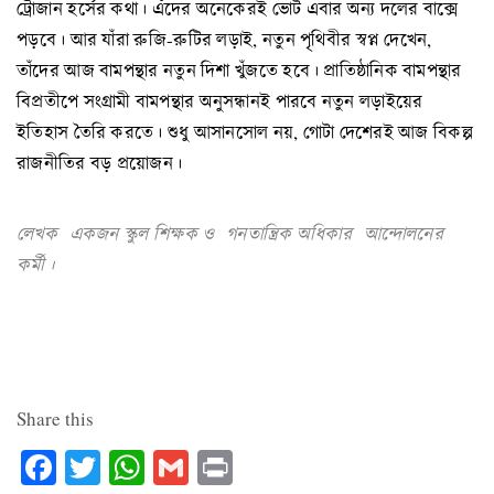
ট্রোজান হর্সের কথা। এঁদের অনেকেরই ভোট এবার অন্য দলের বাক্সে
পড়বে। আর যাঁরা রুজি-রুটির লড়াই, নতুন পৃথিবীর স্বপ্ন দেখেন,
তাঁদের আজ বামপন্থার নতুন দিশা খুঁজতে হবে। প্রাতিষ্ঠানিক বামপন্থার
বিপ্রতীপে সংগ্রামী বামপন্থার অনুসন্ধানই পারবে নতুন লড়াইয়ের
ইতিহাস তৈরি করতে। শুধু আসানসোল নয়, গোটা দেশেরই আজ বিকল্প
রাজনীতির বড় প্রয়োজন।
লেখক একজন স্কুল শিক্ষক ও গনতান্ত্রিক অধিকার আন্দোলনের
কর্মী।
Share this
Facebook
Twitter
WhatsApp
Gmail
Print