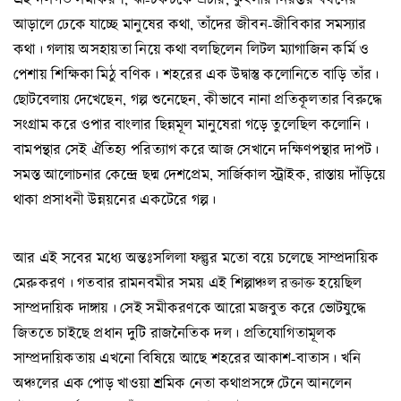
আড়ালে ঢেকে যাচ্ছে মানুষের কথা, তাঁদের জীবন-জীবিকার সমস্যার
কথা। গলায় অসহায়তা নিয়ে কথা বলছিলেন লিটল ম্যাগাজিন কর্মি ও
পেশায় শিক্ষিকা মিঠু বণিক। শহরের এক উদ্বাস্তু কলোনিতে বাড়ি তাঁর।
ছোটবেলায় দেখেছেন, গল্প শুনেছেন, কীভাবে নানা প্রতিকূলতার বিরুদ্ধে
সংগ্রাম করে ওপার বাংলার ছিন্নমূল মানুষেরা গড়ে তুলেছিল কলোনি।
বামপন্থার সেই ঐতিহ্য পরিত্যাগ করে আজ সেখানে দক্ষিণপন্থার দাপট।
সমস্ত আলোচনার কেন্দ্রে ছদ্ম দেশপ্রেম, সার্জিকাল স্ট্রাইক, রাস্তায় দাঁড়িয়ে
থাকা প্রসাধনী উন্নয়নের একটেরে গল্প।
আর এই সবের মধ্যে অন্তঃসলিলা ফল্গুর মতো বয়ে চলেছে সাম্প্রদায়িক
মেরুকরণ। গতবার রামনবমীর সময় এই শিল্পাঞ্চল রক্তাক্ত হয়েছিল
সাম্প্রদায়িক দাঙ্গায়। সেই সমীকরণকে আরো মজবুত করে ভোটযুদ্ধে
জিততে চাইছে প্রধান দুটি রাজনৈতিক দল। প্রতিযোগিতামূলক
সাম্প্রদায়িকতায় এখনো বিষিয়ে আছে শহরের আকাশ-বাতাস। খনি
অঞ্চলের এক পোড় খাওয়া শ্রমিক নেতা কথাপ্রসঙ্গে টেনে আনলেন