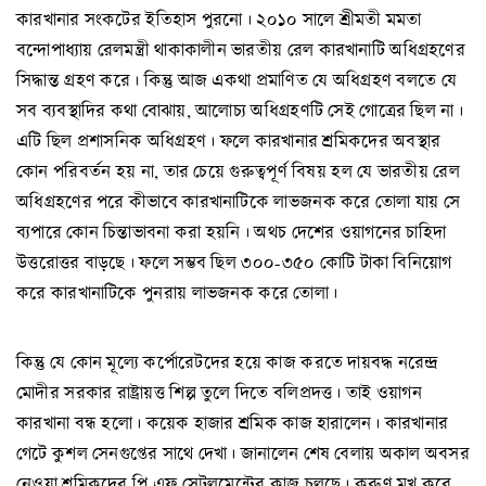
কারখানার সংকটের ইতিহাস পুরনো। ২০১০ সালে শ্রীমতী মমতা
বন্দোপাধ্যায় রেলমন্ত্রী থাকাকালীন ভারতীয় রেল কারখানাটি অধিগ্রহণের
সিদ্ধান্ত গ্রহণ করে। কিন্তু আজ একথা প্রমাণিত যে অধিগ্রহণ বলতে যে
সব ব্যবস্থাদির কথা বোঝায়, আলোচ্য অধিগ্রহণটি সেই গোত্রের ছিল না।
এটি ছিল প্রশাসনিক অধিগ্রহণ। ফলে কারখানার শ্রমিকদের অবস্থার
কোন পরিবর্তন হয় না, তার চেয়ে গুরুত্বপূর্ণ বিষয় হল যে ভারতীয় রেল
অধিগ্রহণের পরে কীভাবে কারখানাটিকে লাভজনক করে তোলা যায় সে
ব্যপারে কোন চিন্তাভাবনা করা হয়নি। অথচ দেশের ওয়াগনের চাহিদা
উত্তরোত্তর বাড়ছে। ফলে সম্ভব ছিল ৩০০-৩৫০ কোটি টাকা বিনিয়োগ
করে কারখানাটিকে পুনরায় লাভজনক করে তোলা।
কিন্তু যে কোন মূল্যে কর্পোরেটদের হয়ে কাজ করতে দায়বদ্ধ নরেন্দ্র
মোদীর সরকার রাষ্ট্রায়ত্ত শিল্প তুলে দিতে বলিপ্রদত্ত। তাই ওয়াগন
কারখানা বন্ধ হলো। কয়েক হাজার শ্রমিক কাজ হারালেন। কারখানার
গেটে কুশল সেনগুপ্তের সাথে দেখা। জানালেন শেষ বেলায় অকাল অবসর
নেওয়া শ্রমিকদের পি.এফ সেটলমেন্টের কাজ চলছে। করুণ মুখ করে