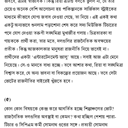
ভাববে, এটাই স্বাভাবিক। কিন্তু রিয়া এটাও বলতে ভুলল না, যে তার
চেয়েও অনেক বেশি আলোচনা হয় পাকিস্তানকে সার্জিকাল স্ট্রাইকের
মাধ্যমে কীভাবে যোগ্য জবাব দেওয়া গেছে, তা নিয়ে। এই একই কথা
একটু অন্যভাবে শুনলাম পড়াশোনা শেষ করে সদ্য মিউজিক টিচারের
পদে যোগ দেওয়া তরুণী সঙ্ঘমিত্রা মুখার্জীর গলায়। চিত্রতারকা বা
গায়ককে প্রার্থী করা, তার মতে, দলগুলির রাজনৈতিক অবক্ষয়ের
প্রতীক। কিন্তু আজকালকার মানুষরা রাজনীতি নিয়ে ভাবেই না।
প্রার্থীদের একটা ‘এন্টারটেনমেন্ট ভ্যালু’ আছে। সবাই আজ এটা মেনে
নিয়েছে। সে-ও মানতে বাধ্য হচ্ছে। তবে আশার কথা, রিয়া বা সঙ্ঘমিত্রা
বিশ্বাস করে, যে অন্য ভাবনা বা বিকল্পের প্রয়োজন আছে। তবে সেটা
ভোটের রাজনীতির বাইরেই খুঁজতে হবে।
(৫)
কোন কোন বিষয়কে কেন্দ্র করে আবর্তিত হচ্ছে শিল্পাঞ্চলের ভোট?
রাজনৈতিক দলগুলির অবস্থাই বা কেমন? কথা হচ্ছিল পেশায় প্যারা-
টিচার ও সিপিএম কর্মী সোমনাথ গুপ্তের সঙ্গে। প্রত্যয়ী সোমনাথ