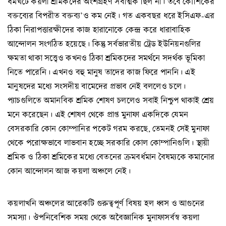
ধর্মঘটে কয়লা শ্রমিকদের অংশগ্রহণ সর্বাত্মক ছিল না। তবে কৌশিকের
বক্তব্যের বিপরীত বক্তব্য’ও কম নেই। গত একবছর ধরে ইসিএফ-এর
ঠিকা নিরাপত্তারক্ষীদের কাজ হারানোকে কেন্দ্র করে ধারাবাহিক
আন্দোলন সংগঠিত হয়েছে। কিন্তু সর্বভারতীয় ট্রেড ইউনিয়নগুলির
ক্ষমতা থাকা সত্ত্বেও কখনও ঠিকা শ্রমিকদের সমর্থনে সদর্থক ভূমিকা
নিতে পারেনি। এখনও বহু মানুষ তাদের কাজ ফিরে পাননি। এই
মানুষদের মধ্যে সংসদীয় বামেদের প্রভাব নেই বললেও চলে।
প্যাচগুলিতে অমানবিক শ্রমিক শোষণ চললেও সবাই নিশ্চুপ থাকাই শ্রেয়
মনে করেছেন। এই শোষণ থেকে প্রাপ্ত মুনাফা একদিকে যেমন
বেসরকারি কোন কোম্পানির পকেট গরম করছে, তেমনই সেই মুনাফা
থেকে পরোক্ষভাবে লাভবান হচ্ছে সরকারি কোল কোম্পানিগুলি। স্থায়ী
শ্রমিক ও ঠিকা শ্রমিকের মধ্যে বেতনের ক্রমবর্ধমান বৈষম্যকে কমানোর
কোন আন্দোলন আজ কয়লা অঞ্চলে নেই।
কয়লাখনি অঞ্চলের আরেকটি গুরুত্বপূর্ণ বিষয় হল ধ্বস ও আগুনের
সমস্যা। ঔপনিবেশিক সময় থেকে অবৈজ্ঞানিক মুনাফাসর্বস্ব কয়লা