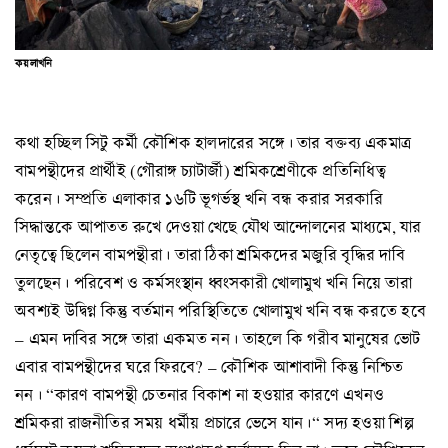
কয়লাখনি
কথা হচ্ছিল সিটু কর্মী কৌশিক হালদারের সঙ্গে। তার বক্তব্য একমাত্র
বামপন্থীদের প্রার্থীই (গৌরাঙ্গ চ্যাটার্জী) শ্রমিকশ্রেণীকে প্রতিনিধিত্ব
করেন। সম্প্রতি এলাকার ১৬টি ভূগর্ভস্থ খনি বন্ধ করার সরকারি
সিদ্ধান্তকে আপাতত রুখে দেওয়া খেছে যৌথ আন্দোলনের মাধ্যমে, যার
নেতৃত্বে ছিলেন বামপন্থীরা। তারা ঠিকা শ্রমিকদের মজুরি বৃদ্ধির দাবি
তুলছেন। পরিবেশ ও কর্মসংস্থান ধ্বংসকারী খোলামুখ খনি নিয়ে তারা
অবশ্যই উদ্বিগ্ন কিন্তু বর্তমান পরিস্থিতিতে খোলামুখ খনি বন্ধ করতে হবে
– এমন দাবির সঙ্গে তারা একমত নন। তাহলে কি গরীব মানুষের ভোট
এবার বামপন্থীদের ঘরে ফিরবে? – কৌশিক আশাবাদী কিন্তু নিশ্চিত
নন। “কারণ বামপন্থী চেতনার বিকাশ না হওয়ার কারণে এখনও
শ্রমিকরা রাজনীতির সময় ধর্মীয় প্রচারে ভেসে যান।“ সদ্য হওয়া শিল্প