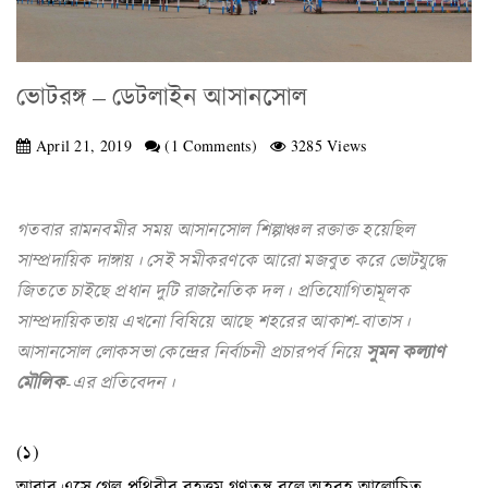
ভোটরঙ্গ – ডেটলাইন আসানসোল
April 21, 2019
(1 Comments)
3285 Views
গতবার রামনবমীর সময় আসানসোল শিল্পাঞ্চল রক্তাক্ত হয়েছিল
সাম্প্রদায়িক দাঙ্গায়। সেই সমীকরণকে আরো মজবুত করে ভোটযুদ্ধে
জিততে চাইছে প্রধান দুটি রাজনৈতিক দল। প্রতিযোগিতামূলক
সাম্প্রদায়িকতায় এখনো বিষিয়ে আছে শহরের আকাশ-বাতাস।
আসানসোল লোকসভা কেন্দ্রের নির্বাচনী প্রচারপর্ব নিয়ে
সুমন কল্যাণ
মৌলিক
-এর প্রতিবেদন।
(১)
আবার এসে গেল পৃথিবীর বৃহত্তম গণতন্ত্র বলে অহরহ আলোচিত