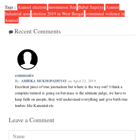
Tags :
Asansol election
moonmoon Sen
Babul Supriya
Asansol
Industrial area
election 2019 in West Bengal
communal voilence in
Asansol
Recent Comments
1
comments
By:
AMBIKA MUKHOPADHYAY
on April 22, 2019
Excellent piece of true journalism but where is the way out? I think a
complete turmoil is going on but mass is the ultimate judge, we have to
keep faith on people, they will understand everything and give birth true
leaders like Kanaialal etc.
Leave a Comment