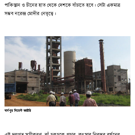
পাকিস্তান ও চীনের হাত থেকে দেশকে বাঁচাতে হবে। সেটা একমাত্র
সম্ভব নরেন্দ্র মোদীর নেতৃত্বে।
বার্নপুর সিমেন্ট ফ্যাক্টরি
এই দলগত সমীকরণ, ঝাঁ-চকচকে প্রচার, কুৎসার নিরন্তর বর্ষনের