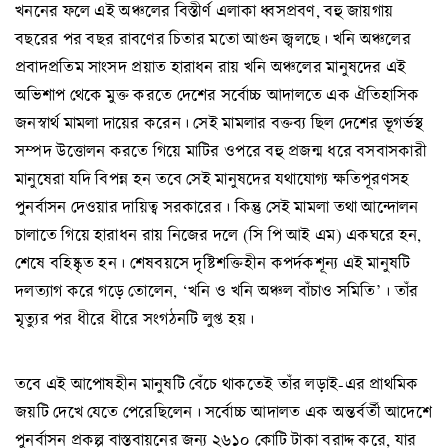
খননের ফলে এই অঞ্চলের বিস্তীর্ণ এলাকা ধ্বসপ্রবণ, বহু জায়গায়
বছরের পর বছর রাবণের চিতার মতো আগুন জ্বলছে। খনি অঞ্চলের
প্রবাদপ্রতিম সাংসদ প্রয়াত হারাধন রায় খনি অঞ্চলের মানুষদের এই
অভিশাপ থেকে মুক্ত করতে দেশের সর্বোচ্চ আদালতে এক ঐতিহাসিক
জনস্বার্থ মামলা দায়ের করেন। সেই মামলার বক্তব্য ছিল দেশের ভূগর্ভস্থ
সম্পদ উত্তোলন করতে গিয়ে মাটির ওপরে বহু প্রজন্ম ধরে বসবাসকারী
মানুষেরা যদি বিপন্ন হন তবে সেই মানুষদের যথাযোগ্য ক্ষতিপূরণসহ
পুনর্বাসন দেওয়ার দায়িত্ব সরকারের। কিন্তু সেই মামলা তথা আন্দোলন
চালাতে গিয়ে হারাধন রায় নিজের দলে (সি পি আই এম) একঘরে হন,
শেষে বহিষ্কৃত হন। শেষবয়সে দৃষ্টিশক্তিহীন কপর্দকশূন্য এই মানুষটি
দলত্যাগ করে গড়ে তোলেন, ‘খনি ও খনি অঞ্চল বাঁচাও সমিতি’। তাঁর
মৃত্যুর পর ধীরে ধীরে সংগঠনটি লুপ্ত হয়।
তবে এই আপোষহীন মানুষটি বেঁচে থাকতেই তাঁর লড়াই-এর প্রাথমিক
জয়টি দেখে যেতে পেরেছিলেন। সর্বোচ্চ আদালত এক অন্তর্বর্তী আদেশে
পুনর্বাসন প্রকল্প বাস্তবায়নের জন্য ২৬১০ কোটি টাকা বরাদ্দ করে, যার