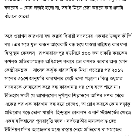
বললেন – কোন লড়াই হলো না, সবাই মিলে চেষ্টা করলে কারখানাটা
বাঁচানো যেতো।
তবে ওয়াগন কারখানা বন্ধ করাই বিদায়ী সাংসদের একমাত্র উজ্জ্বল কীর্তি
নয়। এর সঙ্গে যুক্ত করুন আরেকটি বন্ধ হয়ে যাওয়া রাষ্ট্রায়ত্ত কারখানা
হিন্দুস্থান কেবলস্। রূপনারায়ণপুর ইউনিটে ৫০০ জন চাকরি করতেন।
কখনও প্রতিরক্ষামন্ত্রক অধিগ্রহণ করবে তো কখনও আবার অন্য কোন
কেন্দ্রীয়মন্ত্রক – সাংসদ কর্তৃক ধারাবাহিক মিথ্যা প্রচারের পর ২০১৭
সালের ৩১শে জানুয়ারি কারখানার গেটে তালা পড়লো। কিন্তু শুধুমাত্র
সাংসদকে দোষারোপ করে বন্ধ কারখানার গল্প শেষ হতে পারে না।
ইতিহাস সাক্ষী যে আসানসোল দূর্গাপুর শিল্পাঞ্চলে আশির দশক থেকে
একের পর এক কারখানা বন্ধ হয়ে গেলেও, তা রোধ করতে কোন লড়াকু
প্রতিরোধ গড়ে তোলা যায়নি।হিন্দুস্থান কেবলস ও বার্ন স্ট্যান্ডার্ডের ক্ষেত্রে
একই ইতিহাসের পুনরাবৃত্তি ঘটল। সর্বভারতীয় মান্যতাপ্রাপ্ত ট্রেড
ইউনিয়নগুলির অ্যাজেন্ডার মধ্যে রাস্তায় নেমে প্রতিরোধ বা সমাজের