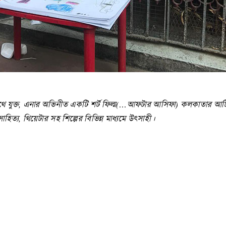
ুক্ত, এনার অভিনীত একটি শর্ট ফিল্ম(…আফটার আসিফা) কলকাতার আর্টিস্ট 
, সাহিত্য, থিয়েটার সহ শিল্পের বিভিন্ন মাধ্যমে উৎসাহী।