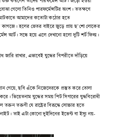
শুরু করলেন তাঁদের পারফর্মেন্স আর্ট। জড়ো হওয়া
বোঝা গেলো তিনিও পারফর্মেন্সটির অংশ। ততক্ষণে
নীতি আটকাতে আমাদের কতোটা কঠোর হতে
কছেন কাগজে। হলের ভেতর বাইরে জুড়ে প্রায় ছ’শো লোকের
ন্স আর্ট। সন্ধে হয়ে এলে দেখানো হলো দুটি শর্ট ফিল্ম।
 জারি রাখার, এভাবেই যুদ্ধের বিপরীতে দাঁড়িয়ে
গান গেয়ে, ছবি এঁকে নিজেদেরকে প্রস্তুত করে তোলা
ে করে। ভিয়েতনাম যুদ্ধের সময় পিট সিগারের যুদ্ধবিরোধী
রুন তরুণী যে রাষ্ট্রের বিরূদ্ধে সোচ্চার হতে
ইউনাইট। তাই এটা কোনো দুইদিনের ইভেন্ট বা ইস্যু নয়-