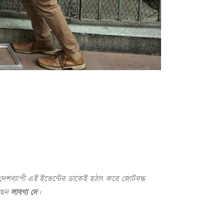
? দেশব্যাপী এই ইভেন্টের ডাকেই হঠাৎ করে জোটবদ্ধ
েছেন
লাবণ্য দে
।