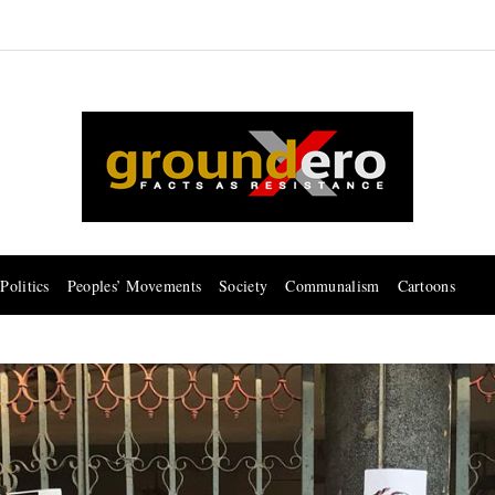
Politics
Peoples’ Movements
Society
Communalism
Cartoons