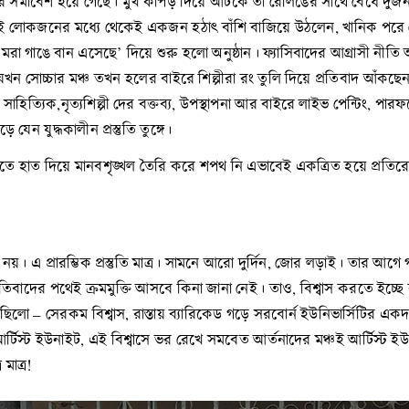
র সমাবেশ হয়ে গেছে। মুখ কাপড় দিয়ে আটকে তা রেলিঙের সাথে বেঁধে দুজন 
। এই লোকজনের মধ্যে থেকেই একজন হঠাৎ বাঁশি বাজিয়ে উঠলেন, খানিক পরে 
া গাঙে বান এসেছে’ দিয়ে শুরু হলো অনুষ্ঠান। ফ্যাসিবাদের আগ্রাসী 
 যখন সোচ্চার মঞ্চ তখন হলের বাইরে শিল্পীরা রং তুলি দিয়ে প্রতিবাদ আঁ
্যিক,নৃত্যশিল্পী দের বক্তব্য, উপস্থাপনা আর বাইরে লাইভ পেন্টিং, পারফর্মে
েন যুদ্ধকালীন প্রস্তুতি তুঙ্গে।
তে হাত দিয়ে মানবশৃঙ্খল তৈরি করে শপথ নি এভাবেই একত্রিত হয়ে প্রতিরোধ
এ প্রারম্ভিক প্রস্তুতি মাত্র। সামনে আরো দুর্দিন, জোর লড়াই। তার আগে 
প্রতিবাদের পথেই ক্রমমুক্তি আসবে কিনা জানা নেই। তাও, বিশ্বাস করতে ইচ্ছ
লো – সেরকম বিশ্বাস, রাস্তায় ব্যারিকেড গড়ে সরবোর্ন ইউনিভার্সিটির একদল ত
 আর্টিস্ট ইউনাইট, এই বিশ্বাসে ভর রেখে সমবেত আর্তনাদের মঞ্চই আর্টিস্ট 
মাত্র!