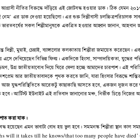
দের আগ্রাসী নীতির বিরুদ্ধে দাঁড়িয়ে এই জোটবদ্ধ হওয়ার ডাক। ঠিক যেমন ২০
মাই নেম’ এর ডাক দেওয়া হয়েছিলো। এর শুরু দিল্লীবাসী চলচ্চিত্রপরিচালক 
 ভারতবর্ষের সকল শিল্পীমানুষকে একত্রিত হওয়ার আহ্বান জানান, আহবান জানান অ
্রান্তে দিল্লী, মুম্বাই, চেন্নাই, ব্যাঙ্গালোর কলকাতায় শিল্পীরা জমায়েত ক
 নিয়ে এসে দেখিয়েছেন বিভিন্ন ফিল্ম। একদিকে হিংসা, সাম্প্রদায়িকতা, যুদ্ধ
ক্রমণ, উগ্র জাতীয়তাবোধ দিয়ে ঘিরে ফেলা হচ্ছে আমাদের চারপাশ। এই পরি
 আর জাতীয়তাবাদকে পৃথক করতে জানি, যারা হিংসার বিরূদ্ধে শান্তির বার্তা 
ই আজ যুদ্ধপরিস্থিতিতে আরেকটু কাছাকাছি আসতে হবে, একজন দুজন করে
তে হবে। আর্টিস্ট ইউনাইট এই প্রতিবাদ জানানোর মঞ্চ, নির্ভীক চিত্তে নিজের 
ৃকপাত করা যাক।
দ্ধ হয়েছেন এমন ভাবাটা বোধ হয় ভুল হবে। সমমনস্ক শিল্পীরা স্থান কাল সময়
aths will it takes till he knows/that too many people have died’ 