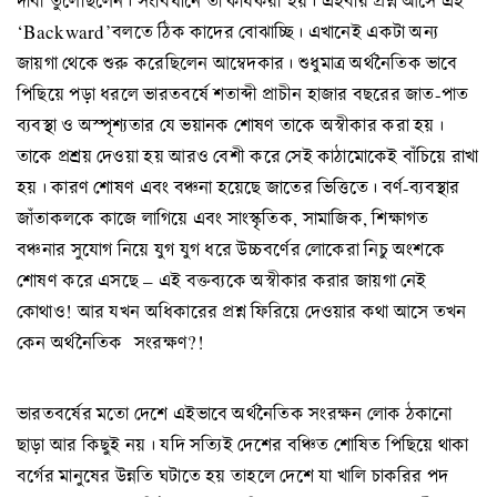
দাবী তুলেছিলেন। সংবিধানে তা কার্যকরী হয়। এইবার প্রশ্ন আসে এই
‘Backward’বলতে ঠিক কাদের বোঝাচ্ছি। এখানেই একটা অন্য
জায়গা থেকে শুরু করেছিলেন আম্বেদকার। শুধুমাত্র অর্থনৈতিক ভাবে
পিছিয়ে পড়া ধরলে ভারতবর্ষে শতাব্দী প্রাচীন হাজার বছরের জাত-পাত
ব্যবস্থা ও অস্পৃশ্যতার যে ভয়ানক শোষণ তাকে অস্বীকার করা হয়।
তাকে প্রশ্রয় দেওয়া হয় আরও বেশী করে সেই কাঠামোকেই বাঁচিয়ে রাখা
হয়। কারণ শোষণ এবং বঞ্চনা হয়েছে জাতের ভিত্তিতে। বর্ণ-ব্যবস্থার
জাঁতাকলকে কাজে লাগিয়ে এবং সাংস্কৃতিক, সামাজিক, শিক্ষাগত
বঞ্চনার সুযোগ নিয়ে যুগ যুগ ধরে উচ্চবর্ণের লোকেরা নিচু অংশকে
শোষণ করে এসছে – এই বক্তব্যকে অস্বীকার করার জায়গা নেই
কোথাও! আর যখন অধিকারের প্রশ্ন ফিরিয়ে দেওয়ার কথা আসে তখন
কেন অর্থনৈতিক সংরক্ষণ?!
ভারতবর্ষের মতো দেশে এইভাবে অর্থনৈতিক সংরক্ষন লোক ঠকানো
ছাড়া আর কিছুই নয়। যদি সত্যিই দেশের বঞ্চিত শোষিত পিছিয়ে থাকা
বর্গের মানুষের উন্নতি ঘটাতে হয় তাহলে দেশে যা খালি চাকরির পদ