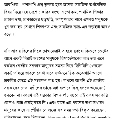
আবশ্যিক। পাশাপাশি প্রশ্ন তুলতে হবে অনেক সমাজিক অর্থনৈতিক
বিষয় নিয়ে। যে দেশে চাকরির সংখ্যা এতো কম, প্রাথমিক শিক্ষার
বেহাল দশা, বেকারত্বের ছড়াছড়ি, অস্পৃশ্যতার নামে এখনও মানুষকে
খুন করা হয় সেখানে শিক্ষাগত এবং সামজিক ন্যায়-এর লড়াইটা আরও
বড়ো।
যদি আবার বিলের দিকে চোখ ফেরাই তাহলে বুঝবো কিভাবে ভোটের
আগে একটা বিরাট অংশের মানুষকে রিসার্ভেশানের আওতায় এনে
বর্তমান কেন্দ্রীয় সরকার মানুষের সমস্যা নিয়ে ছিনিমিনি খেলছেন।
একটু তলিয়ে ভাবলে বোঝা যাবে বর্তমানে ঠিক কতোখানি অংশে
চাকরির ক্ষেত্রে এই সংরক্ষণ লাগু হয়। কখনো আপনি এই কেন্দ্রীয়
সরকারের নেতা মন্ত্রীদের থেকে এই ব্যপারে কিছু বলতে শুনেছেন?
শুনবেন না। কারণ এই সরকার বিগত পাঁচ বছরে এই রকম সরকারি
কোনও ডেটা বেরই করে নি। এবং যাতে এই ধরনের তথ্য সাধারণ
মানুষের কাছে না পৌঁছায় সে জন্যে সব সময় তথ্য বিকৃত করেছেন,
লুকিয়েছেন, মুছে দিয়েছেন! Economical and Political weekly-