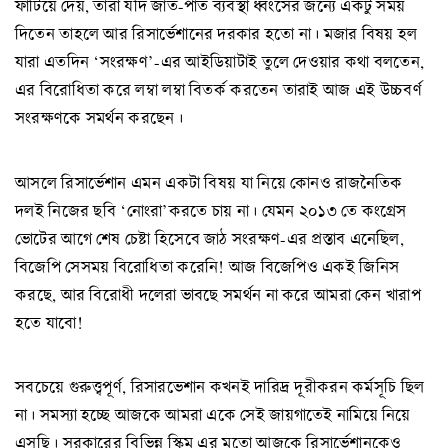
ফাটিয়ে দেয়, তারা যদি জাত-পাত ব্যবস্থা ধ্বংসের জন্যে একটু সময়
দিতেন তাহলে আর রিসার্ভেশানের দরকার হতো না। মজার বিষয় হল
যারা এতদিন ‘সংরক্ষণ’-এর আইডিয়াটাই তুলে দেওয়ার কথা বলতেন,
এর বিরোধিতা করে লম্বা লম্বা বিতর্ক করতেন তারাই আজ এই উচ্চবর্ণ
সংরক্ষণকে সমর্থন করছেন।
আসলে রিসার্ভেশান এমন একটা বিষয় যা নিয়ে কোনও রাজনৈতিক
দলই নিজের ছবি ‘নোংরা’করতে চায় না। যেমন ২০১৩ তে কংগ্রেস
ভোটের আগে শেষ চেষ্টা হিসেবে জাঠ সংরক্ষণ-এর প্রস্তাব এনেছিল,
বিজেপি সেসময় বিরোধিতা করেনি! আজ বিজেপিও একই জিনিস
করছে, আর বিরোধী দলেরা ভাবছে সমর্থন না করে আমরা কেন খারাপ
হতে যাবো!
সবচেয়ে গুরুত্ত্বপূর্ণ, রিসারভেশান কখনই দারিদ্র দূরীকরন কর্মসূচি ছিল
না। সমস্যা হচ্ছে আজকে আমরা একে সেই জায়গাতেই নামিয়ে নিয়ে
এসছি। সরকারের বিভিন্ন স্কিম এর মতো আজকে রিসার্ভেশানকেও