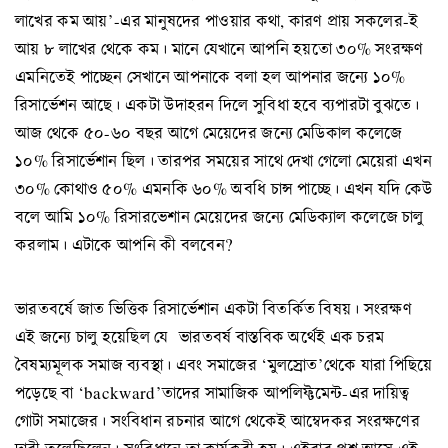
লাখের কম আয়’-এর মানুষদের পাওয়ার কথা, কারণ প্রায় সকলের-ই
আয় ৮ লাখের থেকে কম। মানে যেখানে আপনি হয়তো ৩০% সংরক্ষণ
এমনিতেই পাচ্ছেন সেখানে আপনাকে বলা হল আপনার জন্যে ১০%
রিসার্ভেশন আছে। একটা উদাহরন দিলে সুবিধা হবে ব্যপারটা বুঝতে।
আজ থেকে ৫০-৬০ বছর আগে মেয়েদের জন্যে মেডিকাল কলেজে
১০% রিসার্ভেশান ছিল। তারপর সময়ের সাথে দেখা গেলো মেয়েরা এখন
৩০% কোথাও ৫০% এমনকি ৬০% অবধি চান্স পাচ্ছে। এখন যদি কেউ
বলে আমি ১০% রিসারভেশান মেয়েদের জন্যে মেডিক্যাল কলেজে চালু
করলাম। এটাকে আপনি কী বলবেন?
ভারতবর্ষে জাত ভিত্তিক রিসার্ভেশান একটা বিতর্কিত বিষয়। সংরক্ষণ
এই জন্যে চালু হয়েছিল যে ভারতবর্ষ বাস্তবিক অর্থেই এক চরম
বৈষম্যমূলক সমাজ ব্যবস্থা। এবং সমাজের ‘মুলস্রোত’থেকে যারা পিছিয়ে
পড়েছে বা ‘backward’তাদের সামাজিক আপলিফ্টমেন্ট-এর দায়িত্ব
গোটা সমাজের। সংবিধান রচনার আগে থেকেই আম্বেদকর সংরক্ষণের