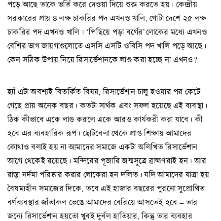
পড়ে আছে তাকে ভর্তি করে দেওয়া দিয়ে শুরু করতে হয়। কেন্দ্রীয়
সরকারের প্রায় ৪ লক্ষ চাকরির পদ এখনও খালি, গোটা দেশে ২৫ লক্ষ
চাকরির পদ এখনও খালি। ‘পিছিয়ে পড়া বর্গের’লোকের মধ্যে এখনও
বেশির ভাগ জায়গাগুলোতে এসসি এসটি ওবিসি পদ খালি পড়ে আছে।
কেন সঠিক উপায় নিয়ে রিসার্ভেশানকে লাগু করা হচ্ছে না এখনও?
হ্যাঁ এটা অবশ্যই বিতর্কিত বিষয়, রিসার্ভেশান চালু হওয়ার পর কেটে
গেছে প্রায় অনেক বছর। কতটা সার্থক এবং সফল হয়েছে এই ব্যবস্থা।
ঠিক কীভাবে একে লাগু করলে একে আরও কার্যকরী করা যাবে। কী
হবে এর ব্যবহারিক রূপ। ছোটবেলা থেকে প্রাপ্ত শিক্ষায় আমাদের
কোথাও বলাই হয় না আমাদের সমাজে একটা অলিখিত রিসার্ভেশান
আগে থেকেই রয়েছে। মন্দিরের পূজারি জন্মসূত্রে ব্রাহ্মণরাই হন। আর
রাস্তা নর্দমা পরিষ্কার করার লোকেরা হন দলিত। যদি আমাদের যাত্রা হয়
বৈষম্যহীন সমাজের দিকে, তবে এই হাজার বছরের পুরনো সুপ্রোথিত
বর্ণব্যবস্থার জাঁতাকল ভেঙে আমাদের বেরিয়ে আসতেই হবে – তার
জন্যে রিসার্ভেশান হয়তো খুবই দুর্বল হাতিয়ার, কিন্তু তার ব্যবহার