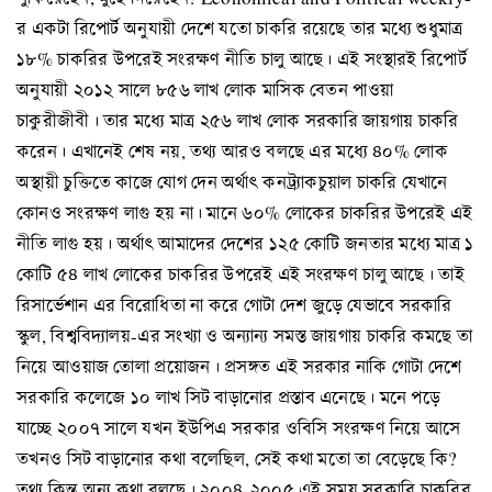
র একটা রিপোর্ট অনুযায়ী দেশে যতো চাকরি রয়েছে তার মধ্যে শুধুমাত্র
১৮% চাকরির উপরেই সংরক্ষণ নীতি চালু আছে। এই সংস্থারই রিপোর্ট
অনুযায়ী ২০১২ সালে ৮৫৬ লাখ লোক মাসিক বেতন পাওয়া
চাকুরীজীবী। তার মধ্যে মাত্র ২৫৬ লাখ লোক সরকারি জায়গায় চাকরি
করেন। এখানেই শেষ নয়, তথ্য আরও বলছে এর মধ্যে ৪০% লোক
অস্থায়ী চুক্তিতে কাজে যোগ দেন অর্থাৎ কনট্র্যাকচুয়াল চাকরি যেখানে
কোনও সংরক্ষণ লাগু হয় না। মানে ৬০% লোকের চাকরির উপরেই এই
নীতি লাগু হয়। অর্থাৎ আমাদের দেশের ১২৫ কোটি জনতার মধ্যে মাত্র ১
কোটি ৫৪ লাখ লোকের চাকরির উপরেই এই সংরক্ষণ চালু আছে। তাই
রিসার্ভেশান এর বিরোধিতা না করে গোটা দেশ জুড়ে যেভাবে সরকারি
স্কুল, বিশ্ববিদ্যালয়-এর সংখ্যা ও অন্যান্য সমস্ত জায়গায় চাকরি কমছে তা
নিয়ে আওয়াজ তোলা প্রয়োজন। প্রসঙ্গত এই সরকার নাকি গোটা দেশে
সরকারি কলেজে ১০ লাখ সিট বাড়ানোর প্রস্তাব এনেছে। মনে পড়ে
যাচ্ছে ২০০৭ সালে যখন ইউপিএ সরকার ওবিসি সংরক্ষণ নিয়ে আসে
তখনও সিট বাড়ানোর কথা বলেছিল, সেই কথা মতো তা বেড়েছে কি?
তথ্য কিন্ত অন্য কথা বলছে। ২০০৪-২০০৫ এই সময় সরকারি চাকরির