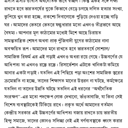
এসসি এসটি ওবিসি অর্থনৈতিক ভাবে স্বচ্ছল। কিন্ত একই সঙ্গে লক্ষ্য
রাখতে হবে ভারতবর্ষের বুকে কিভাবে বেড়ে চলছে দলিত হত্যার সংখ্যা,
কুপিয়ে খুন করা হচ্ছে, প্রকশ্যে দিবালোকে পুড়িয়ে দেওয়া হচ্ছে বাড়ি
ঘর। আমাদের ভেতরে ভেতরে ফল্গুধারার মতো এখনও তীব্রভাবে আছে
বৈষম্য। আপনার মূল কাঠামোর মধ্যেই মিশে আছে চিরায়ত
সামন্ততান্ত্রিক শোষণ অথবা প্রাক্ পুঁজিবাদী যুগের কাঠামোর নানা
অবক্ষয়িত রূপ। আমাদের মনে রাখতে হবে ভারতবর্ষে সোশ্যাল/
সামাজিক রিফর্ম এর এই লড়াই এখনও অধরা রয়ে গেছে। উচ্চবর্ণের যে
আধিপত্য তা এখনও রন্ধ্রে রন্ধ্রে। রিসার্ভেশান এটাকে খানিকটা কমিয়ে
আনার একটা লড়াই। যতদিন এই পিছিয়ে পড়া অংশের সামাজিক স্তরের
ক্রমোন্নতি না হচ্ছে, তাদের শিক্ষাগত মানের উত্তরন না ঘটছে, কর্মক্ষেত্রে
যতদিন না তাদের উন্নতি ঘটছে ততদিন এই ধরনের “অর্থনৈতিক
সংরক্ষণ”-এর মতো পদক্ষেপ লোক দেখানো, ভাঁওতাবাজি, যা কিনা সেই
বিশেষ ব্যবস্থাটাকেই টিকিয়ে রাখে। প্রকৃত অর্থে আমাদের বর্তমান
কেন্দ্রীয় সরকার এই উচ্চবর্ণের আধিপত্য বজায় রাখতে চায় ভারতীয়
হিন্দু সমাজে, তাদের কোনও সদিচ্ছা নেই এই বর্ণব্যবস্থাকে ধ্বংস করার