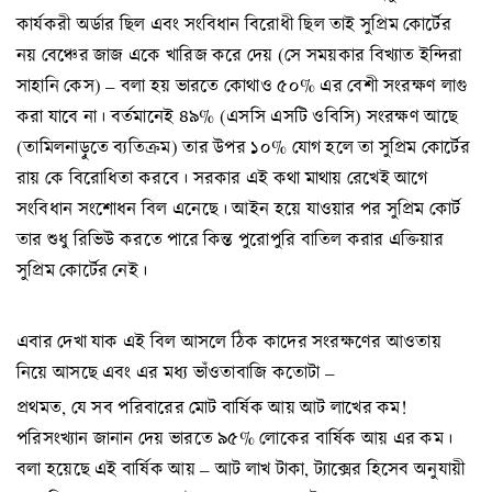
কার্যকরী অর্ডার ছিল এবং সংবিধান বিরোধী ছিল তাই সুপ্রিম কোর্টের
নয় বেঞ্চের জাজ একে খারিজ করে দেয় (সে সময়কার বিখ্যাত ইন্দিরা
সাহানি কেস) – বলা হয় ভারতে কোথাও ৫০% এর বেশী সংরক্ষণ লাগু
করা যাবে না। বর্তমানেই ৪৯% (এসসি এসটি ওবিসি) সংরক্ষণ আছে
(তামিলনাড়ুতে ব্যতিক্রম) তার উপর ১০% যোগ হলে তা সুপ্রিম কোর্টের
রায় কে বিরোধিতা করবে। সরকার এই কথা মাথায় রেখেই আগে
সংবিধান সংশোধন বিল এনেছে। আইন হয়ে যাওয়ার পর সুপ্রিম কোর্ট
তার শুধু রিভিউ করতে পারে কিন্ত পুরোপুরি বাতিল করার এক্তিয়ার
সুপ্রিম কোর্টের নেই।
এবার দেখা যাক এই বিল আসলে ঠিক কাদের সংরক্ষণের আওতায়
নিয়ে আসছে এবং এর মধ্য ভাঁওতাবাজি কতোটা –
প্রথমত, যে সব পরিবারের মোট বার্ষিক আয় আট লাখের কম!
পরিসংখ্যান জানান দেয় ভারতে ৯৫% লোকের বার্ষিক আয় এর কম।
বলা হয়েছে এই বার্ষিক আয় – আট লাখ টাকা, ট্যাক্সের হিসেব অনুযায়ী