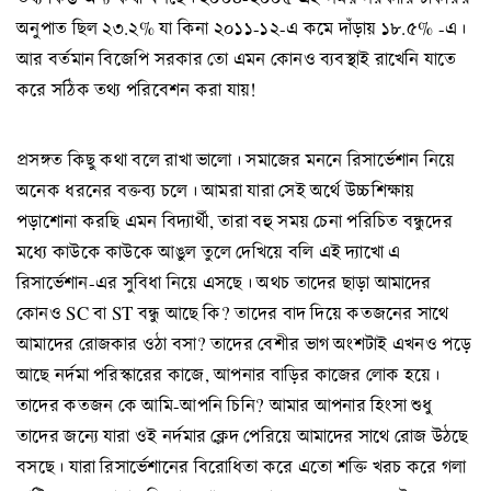
অনুপাত ছিল ২৩.২% যা কিনা ২০১১-১২-এ কমে দাঁড়ায় ১৮.৫% -এ।
আর বর্তমান বিজেপি সরকার তো এমন কোনও ব্যবস্থাই রাখেনি যাতে
করে সঠিক তথ্য পরিবেশন করা যায়!
প্রসঙ্গত কিছু কথা বলে রাখা ভালো। সমাজের মননে রিসার্ভেশান নিয়ে
অনেক ধরনের বক্তব্য চলে। আমরা যারা সেই অর্থে উচ্চশিক্ষায়
পড়াশোনা করছি এমন বিদ্যার্থী, তারা বহু সময় চেনা পরিচিত বন্ধুদের
মধ্যে কাউকে কাউকে আঙুল তুলে দেখিয়ে বলি এই দ্যাখো এ
রিসার্ভেশান-এর সুবিধা নিয়ে এসছে। অথচ তাদের ছাড়া আমাদের
কোনও SC বা ST বন্ধু আছে কি? তাদের বাদ দিয়ে কতজনের সাথে
আমাদের রোজকার ওঠা বসা? তাদের বেশীর ভাগ অংশটাই এখনও পড়ে
আছে নর্দমা পরিস্কারের কাজে, আপনার বাড়ির কাজের লোক হয়ে।
তাদের কতজন কে আমি-আপনি চিনি? আমার আপনার হিংসা শুধু
তাদের জন্যে যারা ওই নর্দমার ক্লেদ পেরিয়ে আমাদের সাথে রোজ উঠছে
বসছে। যারা রিসার্ভেশানের বিরোধিতা করে এতো শক্তি খরচ করে গলা