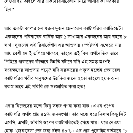
দেওয়া হয় তাহলে আর একটা রিসার্ভেশান নিয়ে আসার কী দরকার
ছিল?
আর একটা ব্যাপার হল ধরুন দুজন জেনারেল ক্যাটাগরির ক্যান্ডিডেট।
একজনের পরিবারের বার্ষিক আয় ১ লাখ আর একজনের আয় বছরে ৮
লাখ। দুজনেই এই রিসার্ভেশান এর আওতায়। স্পষ্টতই এক্ষেত্রে যার
আয় বেশী সে-ই এগিয়ে থাকবে, তাহলে এই বিল অর্থনৈতিক ভাবে
পিছিয়ে থাকাদের কীভাবে উন্নতি ঘটাবে যদি এই সমস্ত অংশই
সংরক্ষণের আওতায় পড়ে? যদি সরকারের প্রকৃত ইচ্ছেই জেনারেল
ক্যাটাগরির গরীব মানুষদের উন্নতির জন্যে হতো তাহলে হয়ত অন্য
রকম ভাবে এই গরিবি কে সংজ্ঞায়িত করা হত!
এবার নিজেদের মতো কিছু সহজ গণনা করা যাক। এখন ওপেন
ক্যাটাগরি অর্থাৎ প্রায় ৫১% জনসংখ্যা। তার মধ্যে ধরে নিলাম কিছু সিট
এসসি, এসটি, ওবিসি ওপেন ক্যাটাগরিতেই পেয়ে যায়। ধরে নেওয়া
হোক ‘জেনারেল’দের জন্য রইল ৪০%। এর প্রায় পুরোটাই বর্তমানে ‘৮