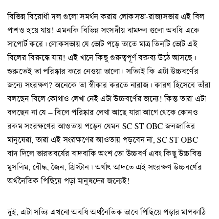
বিভিন্ন বিরোধী দল গুলো সমর্থন করায় লোকসভা-রাজ্যসভায় এই বিল
পাশও হয়ে যায়! এমনকি বিভিন্ন সংসদীয় বামদল গুলো অবধি একে
সাপোর্ট করে। লোকসভায় যে ভোট পড়ে তাতে মাত্র তিনটি ভোট এই
বিলের বিরুদ্ধে যায়! এই খানে কিছু গুরুত্বপূর্ণ বক্তব্য উঠে আসছে।
শুরুতেই তা পরিষ্কার করে নেওয়া ভালো। সত্যিই কি এটা উচ্চবর্ণের
জন্যে সংরক্ষণ? অনেকে তা স্বীকার করতে নারাজ। কারণ হিসেবে তাঁরা
বলছেন বিলে কোথাও লেখা নেই এটা উচ্চবর্ণের জন্যে! কিন্ত তারা এটা
বলছেন না যে – বিলে পরিষ্কার লেখা আছে যারা আগে থেকে কোনও
রকম সংরক্ষণের আওতায় পড়েন যেমন SC ST OBC জনজাতির
মানুষেরা, তারা এই সংরক্ষণের আওতায় পড়বেন না, SC ST OBC
বাদ দিলে ভারতবর্ষের বাদবাকি অংশ তো উচ্চবর্ণ এবং কিছু উচ্চবিত্ত
মুসলিম, বৌদ্ধ, জৈন, খ্রিস্টান। অর্থাৎ আদতে এই সংরক্ষণ উচ্চবর্ণের
অর্থনৈতিক পিছিয়ে পড়া মানুষদের জন্যেই!
দুই, এটা সত্যি এখনো অবধি অর্থনৈতিক ভাবে পিছিয়ে পড়ার মাপকাঠি