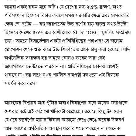
আমরা একই রকম মনে করি। যে দেশের মাত্র ২.৫% ব্রাহ্মণ, অথচ
পরিসংখ্যান হিসেবে বিচার করলে সমস্ত সরকারি ক্ষেত্র এবং বেসরকারি
ক্ষেত্র তো বটেই — বহু জায়গাতেই উচ্চ বর্ণের বাড় বাড়ন্ত অথচ উল্টো
হিসেবে দেশের ৫০% এর বেশী লোক SC ST OBC মুসলিম সম্প্রদায়
ভুক্ত। তাহলে রিসার্ভেশান একটা প্রতিনিধিত্বের প্রশ্ন এবং সে জন্যেই
প্রোমোশন থেকে শুরু করে উচ্চ শিক্ষাতেও একে চালু করা হয়েছে। যদি
অর্থনৈতিক সংরক্ষন হয় তাহলে কোনও ভাবেই তারা সেই
জায়াগাগুলোতে উঠতে পারবেন না। প্রতিনিধিত্বের কোনও অংশই
থাকবে না। ভয় লাগে যখন প্রচলিত বামপন্থী দলগুলো এই বিলকে
সমর্থন করে বসে।
আজকের বিশ্বায়ন আর পুঁজির অবাধ বিকাশের ফলে অনেক জায়গাতে
দেখবও বটে এই কাঠামো খানিকটা ভেঙেছে। রয়েছে কিছু উদাহরন
যেখানে চতুর্বর্ণের হায়ারার্কিকাল কাঠামো ভেঙে ভেঙে অনেক উচ্চবর্ণ
আজ আগের অর্থনৈতিক অবস্থান ধরে রাখতে পারছেন না। অনেক