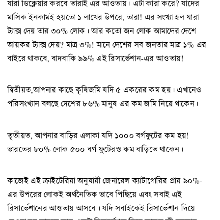
যারা ডিক্লেয়ার করবে তারাই এর আওতায়। এটা কারা করে? যাদের
মাসিক ইনকামই হয়তো ১ লাখের উপরে, তারা! এর সংখ্যা হল যারা
ট্যাক্স দেয় তার ৩০% লোক। আর কতো জন লোক আমাদের দেশে
আয়কর ট্যাক্স দেয়? মাত্র ৩%! মানে দেশের সব জনতার মাত্র ১% এর
বাইরে থাকবে, বাদবাকি ৯৯% এই রিসার্ভেশান-এর আওতায়!
দ্বিতীয়ত,আপনার কাছে কৃষিজমি যদি ৫ একরের কম হয়। এখানেও
পরিসংখ্যান বলছে দেশের ৮৬% মানুষ এর কম জমি নিয়ে থাকেন।
তৃতীয়ত, আপনার বাড়ির এলাকা যদি ১০০০ বর্গফুটের কম হয়!
ভারতের ৮০% লোক ৫০০ বর্গ ফুটেরও কম বাড়িতে থাকেন।
কাজেই এই ক্রাইটেরিয়া অনুযায়ী জেনারেল ক্যাটাগোরির প্রায় ৯০%-
এর উপরের লোকই অর্থনৈতিক ভাবে পিছিয়ে এবং সবাই এই
রিসার্ভেশানের আওতায় আসবে। যদি সবাইকেই রিসার্ভেশান দিয়ে