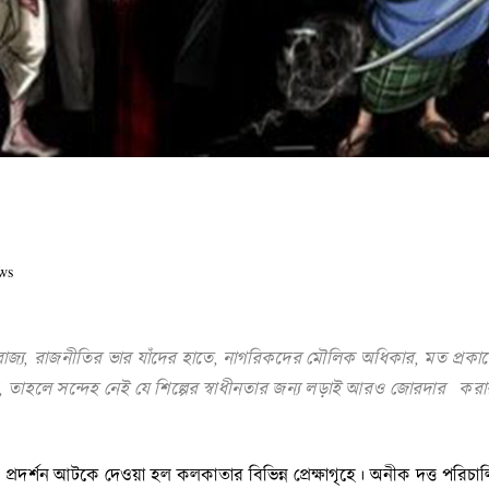
ws
াজ্য
,
রাজনীতির
ভার
যাঁদের
হাতে
,
নাগরিকদের
মৌলিক
অধিকার
,
মত
প্রকা
,
তাহলে
সন্দেহ
নেই
যে
শিল্পের
স্বাধীনতার
জন্য
লড়াই
আরও
জোরদার
করা
ার প্রদর্শন আটকে দেওয়া হল কলকাতার বিভিন্ন প্রেক্ষাগৃহে। অনীক দত্ত পরি