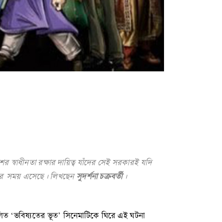
শের
স্বাধীনতা
রক্ষার
দায়িত্ব
যাঁদের
সেই
সরকারই
যদি
র
সময়
এসেছে
।
লিখছেন
সুদর্শনা
চক্রবর্তী
।
চালিত ‘ভবিষ্যতের ভূত’ সিনেমাটিকে ঘিরে এই ঘটনা