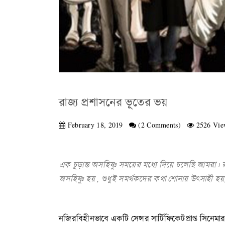
রাজ্য প্রশাসনের ভূতের ভয়
February 18, 2019
(2 Comments)
2526 Vie
এক
চূড়ান্ত
অসহিষ্ণু
সময়ের
মধ্যে
দিয়ে
চলেছি
আমরা
।
র
অসহিষ্ণু
হয়
,
শুধুই
সমর্থকদের
কথা
শোনায়
উৎসাহী
হয়
নজিরবিহীনভাবে একটি সেন্সর সার্টিফিকেটপ্রাপ্ত সিনেম