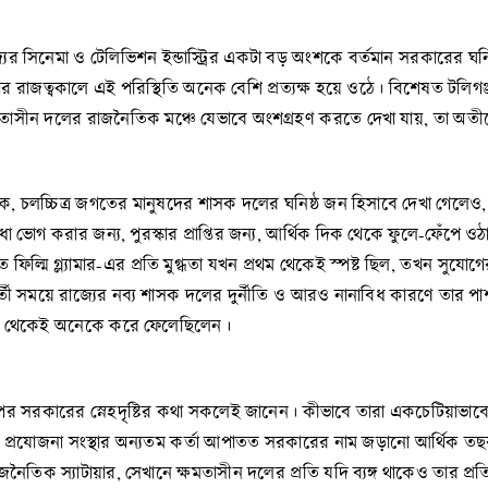
ের সিনেমা ও টেলিভিশন ইন্ডাস্ট্রির একটা বড় অংশকে বর্তমান সরকারের ঘনি
 রাজত্বকালে এই পরিস্থিতি অনেক বেশি প্রত্যক্ষ হয়ে ওঠে। বিশেষত টলিগঞ্জ ফ
ষমতাসীন দলের রাজনৈতিক মঞ্চে যেভাবে অংশগ্রহণ করতে দেখা যায়, তা অতীত
হিত্যিক, চলচ্চিত্র জগতের মানুষদের শাসক দলের ঘনিষ্ঠ জন হিসাবে দেখা গে
িধা ভোগ করার জন্য, পুরস্কার প্রাপ্তির জন্য, আর্থিক দিক থেকে ফুলে-ফেঁপে 
াকথিত ফিল্মি গ্ল্যামার-এর প্রতি মুগ্ধতা যখন প্রথম থেকেই স্পষ্ট ছিল, তখন
্তী সময়ে রাজ্যের নব্য শাসক দলের দুর্নীতি ও আরও নানাবিধ কারণে তার পা
শুরু থেকেই অনেকে করে ফেলেছিলেন।
ার উপর সরকারের স্নেহদৃষ্টির কথা সকলেই জানেন। কীভাবে তারা একচেটিয়াভাব
েই প্রযোজনা সংস্থার অন্যতম কর্তা আপাতত সরকারের নাম জড়ানো আর্থিক 
ৈতিক স্যাটায়ার, সেখানে ক্ষমতাসীন দলের প্রতি যদি ব্যঙ্গ থাকেও তার প্রতি 