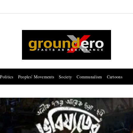
Politics
Peoples’ Movements
Society
Communalism
Cartoons