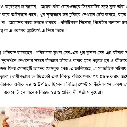
ছেন জানালেন, “আমরা যাঁরা কোনওভাবে সিনেমাটির সঙ্গে যুক্ত তাঁরা প্রত্
 করে আটকাতে পারে? খুব সূক্ষ্মভাবে ভয় ঢুকিয়ে দেওয়ার চেষ্টা করছে, 
বে না। আমাদের কাজ চলতে থাকবে। পলিটিকাল সিনেমা, থিয়েটার বানানো চ
বা এ ধরনের প্ল্যাটফর্ম-এ দিয়ে দিতে।”
ীব্র প্রতিবাদ করেছেন। পরিচালক মৃণাল সেন-এর পুত্র কুনাল সেন এই ঘটনার
দূরদর্শনে দেখানোর সময়ে কীভাবে তাঁকেও বাধার মুখে পড়তে হয় ও কীভাবে তি
্ডেন্ট ফিল্ম সোসাইটি তাদের ফেসবুক পেজ-এ জানিয়েছে –“সাম্প্রতিক ঘটনায়
পড়লো। স্বাধীনভাবে চলচ্চিত্রচর্চা এবং বিকল্প পরিবেশনার পথ প্রস্তুত করা
িচালক অনীক দত্ত-ও উপস্থিত ছিলেন। বিভিন্ন পোস্টারে উঠে আসে ক্রমশ তাম
া। একজোট হন অনেক বিরূদ্ধ স্বর ও প্রতিবাদী শিল্পী মানুষেরা।