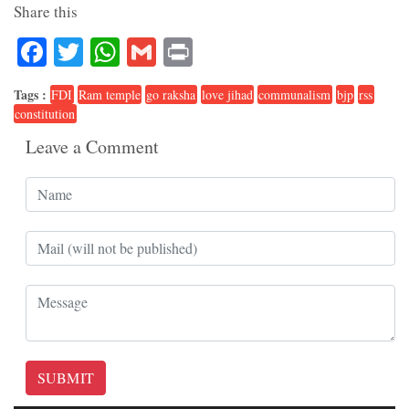
Share this
Facebook
Twitter
WhatsApp
Gmail
Print
Tags :
FDI
Ram temple
go raksha
love jihad
communalism
bjp
rss
constitution
Leave a Comment
SUBMIT