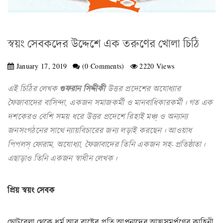
স্বয়ং সেবকদের উদ্দেশে এক তরুণের খোলা চিঠি
January 17, 2019
(0 Comments)
2220 Views
এই চিঠির লেখক
গুফরান সিদ্দীকী
উত্তর প্রদেশের অযোধ্যার
ফৈজাবাদের বাসিন্দা, একজন সমাজকর্মী ও মানবাধিকারকর্মী। গত এক
দশকেরও বেশি সময় ধরে উত্তর প্রদেশে রিহাই মঞ্চ্‌ ও অন্যান্য
জনসংগঠনের সাথে ন্যায়বিচারের জন্য লড়াই করছেন। আওয়াধ
পিপলস্‌ ফোরাম, অযোধ্যা, ফৈজাবাদের তিনি একজন সহ-প্রতিষ্ঠাতা।
এছাড়াও তিনি একজন স্বাধীন লেখক।
প্রিয় স্বয়ং সেবক
ছোটবেলা থেকে ধর্ম আর রাষ্ট্রের প্রতি আপনাদের আত্মসমর্পণের কাহিনী