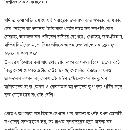
বিশ্বাসঘাতকতা করলেন।
যদি এ কথা সত্যি হয় যে ধর্ম সবাইকে ভালবাসা আর সমতার অধিকার
দেয়, তাহলে আপনাদের তৈরি করা ধর্মের নামে সব দলগুলি কেন
নৈরাজ্য, অরাজকতার পরিবেশ বানিয়ে রেখেছে? গোহত্যা, লাভ-জিহাদ,
মন্দির নির্মাণের মতো বিষয়গুলিতে আপনাদের আন্দোলন স্রেফ ঘৃণা
ছড়ানোর কাজ করে।
উদাহরণ হিসাবে বলা যায় গোহত্যার নামে আপনারা হিংসা ছড়ান বটে,
কিন্তু দেশে যেসমস্ত স্লটার হাউজ চলছে সেগুলির বিরূদ্ধে কখনও
আন্দোলন করেন না, কারণ এই স্লটার হাউজগুলোর ধনকুবের
মালিকদের মধ্যে কেবল ও কেবলমাত্র আপনাদের কৃপাধন্য পার্টির সঙ্গে
যুক্ত লোকেদের সংখ্যাই বেশি।
প্রেমেও আপনারা লভ জিহাদ দেখতে পান, অবশ্য তখনই যখন ছেলেটি
সংখ্যালঘু সম্প্রদায়ের হয়, সংখ্যাগুরু সম্প্রদায়ের হলে অবশ্য ঘর
ওয়াপসি-র নাম দেওয়া হবে। এতেও যদি আপনাদের পার্টির সঙ্গে যুক্ত