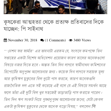
কৃষকেরা আত্মহত্যা থেকে প্রত্যক্ষ প্রতিবাদের দিকে
যাচ্ছেন: পি সাইনাথ
November 30, 2018
(1 Comments)
3480 Views
“‘নেশন ফর ফার্মার’ এর ভাবনাটা এরকম যে, সংসদে কমপক্ষে তিন
সপ্তাহের একটা বিশেষ অধিবেশন প্রয়োজন কারণ তাদের অনেকগুলো
বিষয়ে নজর দিতে হবে। অন্তত তিন দিন লাগবে স্বামীনাথন কমিশনের
রিপোর্টের অনুপুঙ্খ আলোচনার জন্য। কয়েক দিন লাগবে সহায়ক মূল্য
আর কৃষিঋণ মুকুবের বিল দুটো পাস করতে, কারণ অনেকগুলি
রাজনৈতিক দল এতে সই করেছে এই বলে যে এই বিষয়ে সমর্থন আছে
ফলে তাঁরা এই দুটি বিল খুব সহজেই তাড়াতাড়ি পাস করাতে পারেন।
তিন দিন ঋণ সংকট নিয়ে পুঙ্খানুপুঙ্খ আলোচনার জন্যে, যেটা কেবল
একটা কৃষিঋণ মুকুবের থেকে অনেক বড়ো বিষয়,” বললেন
পি