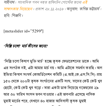
সাইনাথ
। সাংবাদিক পবন দহত হাফিংটন পোস্টের জন্যে
এই
সাক্ষাৎকার নিয়েছেন
। প্রকাশ ২৮.১১.২০১৮।
অনুবাদ:
কণিষ্ক ভট্টাচার্য
।
ছবি: শিঞ্জনি।
[metaslider id=”5299″]
‘দিল্লি চলো’ মার্চ কীসের জন্যে?
‘দিল্লি চলো কিষাণ মুক্তি মার্চ’ হচ্ছে কৃষক ফেডারেশনের ডাকে। আমি
এর সংগঠক নই, এটা আমার মার্চ নয়। আমি এটাকে সমর্থন করছি। অল
ইন্ডিয়া কিষাণ সংঘর্ষ কোঅর্ডিনেশন কমিটি (এ.আই.কে.এস.সি.সি) প্রায়
১৫০ থেকে ২০০টা কৃষক সংগঠনের একটি সংঘ, তাদের কেউ কেউ খুব
ছোটো, কেউ কেউ খুব বড়ো। তারা একটা ডাক দিয়েছে নভেম্বরের ২৯
আর ৩০ তারিখ সংসদ ভবন যাওয়ার। এই ভাবনাটা এসেছে নাসিক
মুম্বাই মার্চের পরে, যেখানে ৪০ হাজার আদিবাসী কৃষক মুম্বাই