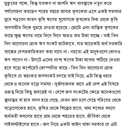
মুকুবের পক্ষে, কিন্তু যতক্ষণ না আপনি ঋণ ব্যবস্থাকে নতুন করে
পর্যালোচনা করছেন পরের বছরে আবার কৃষকেরা এসে একই সমস্যার
মুখে পড়বেন কারণ কৃষি ঋণের সুযোগকে কৃষকের দিক থেকে কৃষি
ব্যবসায়ীর দিকে ঘুরয়ে দেওয়া হয়েছে। ছোটো এবং প্রান্তিক কৃষকের
কাছে ক্ষুদ্র ঋণের নামে দিনে দিনে আরও কম টাকা যাচ্ছে। তাই তিন
দিন আলোচনা হোক ঋণ সংকট আটকাতে, যার আরেকটা অর্থ সরকারি
ব্যাঙ্কের বেসরকারিকরণ করা যাবে না। নয়তো এই মানুষগুলো কোনও
ঋণ পাবেন না। উলটে এদের প্রাপ্য ঋণের টাকা আবার পাঠিয়ে দেওয়া
হবে বড়ো কর্পোরেট কোম্পানির কাছে। তিন দিন আলোচনা হোক
কৃষিতে যে ভয়ংকর জলসংকট চলছে তাই নিয়ে, এটা কিন্তু খরার
থেকেও অনেক বড়ো সমস্যা। দুর্ভাগ্যজনক ভাবে এই দেশ এই বিষয়ে
গুরুত্ব দিয়ে কিছু ভাবছেই না। দেশে জল সংকটের ক্ষেত্রে অনেকগুলো
স্থানান্তর বা হাত বদল হয়ে গেছে, যেমন জল চলে গেছে গরিবের থেকে
বড়োলোকের হাতে, কৃষির থেকে শিল্পের হাতে, খাদ্য শস্যের বদলে
অর্থকরী ফসলের হাতে্‌ গ্রাম থেকে শহরের হাতে, জীবিকা থেকে
লাইফস্টাইলের হাতে। জল নিয়ে একটা আইন থাকা দরকার যে এটা