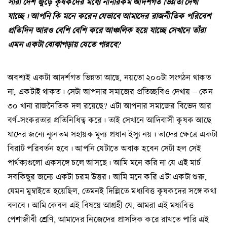
সারা দেশ জুড়ে কৃষকদের মধ্যে নানারকম আদর্শগত ভিন্নতা দেখা
যাচ্ছে। আপনি কি মনে করেন যেভাবে আমাদের রাজনীতিক পরিবেশ
প্রতিদিন আরও বেশি বেশি করে আঞ্চলিক হয়ে যাচ্ছে সেখানে তাঁরা
এমন একটা বোঝাপড়ায় যেতে পারবে?
অবশ্যই একটা আদর্শগত ভিন্নতা আছে, নয়তো ২০০টা সংগঠন থাকত
না, একটাই থাকত। সেটা আপনার সমাজের প্রতিচ্ছবিও দেখায় – কেন
৩০ খানা রাজনৈতিক দল রয়েছে? এটা আপনার সমাজের বিভেদ আর
বর্ণ-সংকরতার প্রতিনিধিত্ব করে। তাই সেখানে আদিবাসী কৃষক আছে
যাদের জন্যে ন্যূনতম সহায়ক মূল্য প্রধান ইস্যু নয়। তাদের ক্ষেত্রে একটা
বিরাট পরিবর্তন হবে। আপনি যেটাতে অবাক হবেন সেটা হল সেই
পার্থক্যগুলো একসঙ্গে চলে আসছে। আমি মনে করি না যে এই মার্চ
সবকিছুর জন্যে একটা চরম উত্তর। আমি মনে করি এটা একটা শুরু,
যেমন মুম্বাইতে হয়েছিল, তেমনই দিল্লিতে মধ্যবিত্ত কৃষকদের সঙ্গে কথা
বলবে। আমি কেবল এই বিষয়ে আগ্রহী যে, আমরা এই মধ্যবিত্ত
পেশাজীবী শ্রেণি, আমাদের নিজেদের প্রাসঙ্গিক করে রাখতে পারি এই