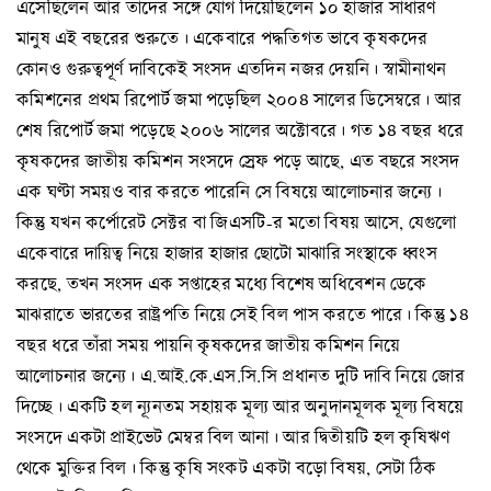
এসেছিলেন আর তাদের সঙ্গে যোগ দিয়েছিলেন ১০ হাজার সাধারণ
মানুষ এই বছরের শুরুতে। একেবারে পদ্ধতিগত ভাবে কৃষকদের
কোনও গুরুত্বপূর্ণ দাবিকেই সংসদ এতদিন নজর দেয়নি। স্বামীনাথন
কমিশনের প্রথম রিপোর্ট জমা পড়েছিল ২০০৪ সালের ডিসেম্বরে। আর
শেষ রিপোর্ট জমা পড়েছে ২০০৬ সালের অক্টোবরে। গত ১৪ বছর ধরে
কৃষকদের জাতীয় কমিশন সংসদে স্রেফ পড়ে আছে, এত বছরে সংসদ
এক ঘণ্টা সময়ও বার করতে পারেনি সে বিষয়ে আলোচনার জন্যে।
কিন্তু যখন কর্পোরেট সেক্টর বা জিএসটি-র মতো বিষয় আসে, যেগুলো
একেবারে দায়িত্ব নিয়ে হাজার হাজার ছোটো মাঝারি সংস্থাকে ধ্বংস
করছে, তখন সংসদ এক সপ্তাহের মধ্যে বিশেষ অধিবেশন ডেকে
মাঝরাতে ভারতের রাষ্ট্রপতি নিয়ে সেই বিল পাস করতে পারে। কিন্তু ১৪
বছর ধরে তাঁরা সময় পায়নি কৃষকদের জাতীয় কমিশন নিয়ে
আলোচনার জন্যে। এ.আই.কে.এস.সি.সি প্রধানত দুটি দাবি নিয়ে জোর
দিচ্ছে। একটি হল ন্যূনতম সহায়ক মূল্য আর অনুদানমূলক মূল্য বিষয়ে
সংসদে একটা প্রাইভেট মেম্বর বিল আনা। আর দ্বিতীয়টি হল কৃষিঋণ
থেকে মুক্তির বিল। কিন্তু কৃষি সংকট একটা বড়ো বিষয়, সেটা ঠিক