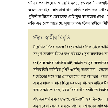
ঘটনার পর প্রথমে ৮ জানুয়ারি ২০১৮ তে একটি এফআইআর ন
অরুণ ফেরেইরা, ভারাভারা রাও, ভার্নন গন্সালভেজ, গৌত
পুলিশী অভিযোগ মোতাবেক যেটি সুধা ভরদ্বাজের লেখা। মহা
নাকি এও লেখা আছে যে, সুধা ভরদ্বাজ স্ট্যান স্বামীকে স
স্ট্যান স্বামীর বিবৃতি
উল্লেখিত চিঠির বক্তব্য বিষয়ে আমার দিক থেকে আমি
সম্পূর্ণ সাজানো মিথ্যে কথা রটাচ্ছে। সুধা ভরদ্বা
সেইসঙ্গে আরো জানাতে চাই, আমার ও সুধা ভরদ্বাজের
সলিডারিটি কমিটির (পিপিএসসি) আহবায়ক। সেক্ষেত্র
সংগঠনের সঙ্গে তার যোগাযোগের প্রশ্ন অবান্তর। ঝাড়
আমার মামলায় সাড়া দিয়ে মহামান্য ঝাড়খণ্ড হাইকোর্ট
করতে আদেশ দেন, যাতে বিচারাধীন বন্দীদের বিচার
এই জনস্বার্থ মামলা ছাড়াও, আদিবাসী ও দলিতদের
অনুসারে গ্রামসভার মাধ্যমে তাদের স্বশাসনের অধ