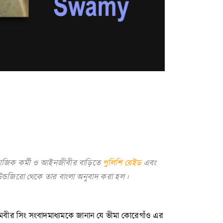
খ সামাজিক কর্মী ও আইনজীবীর বাড়িতে
পুলিশি রেইড
এবং
াউন্ডজিরো থেকে তার বাংলা অনুবাদ করা হল।
 পরমবীর সিং সংবাদমাধ্যমকে জানান যে ভীমা কোরেগাঁও এর