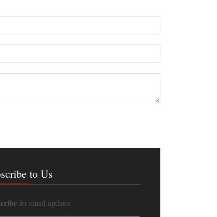
scribe to Us
cribe
for email updates