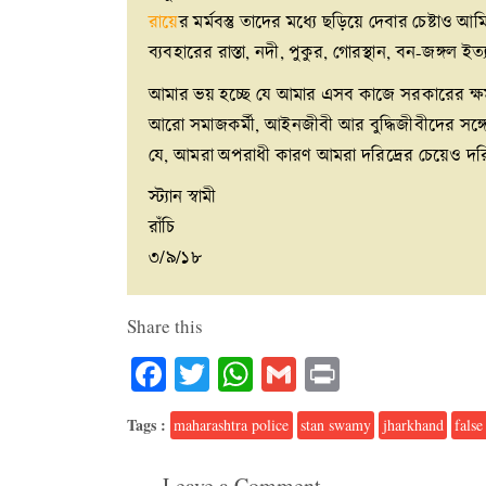
রায়ে
র মর্মবস্তু তাদের মধ্যে ছড়িয়ে দেবার চেষ্টা
ব্যবহারের রাস্তা, নদী, পুকুর, গোরস্থান, বন-জঙ্গল 
আমার ভয় হচ্ছে যে আমার এসব কাজে সরকারের ক্ষমতা
আরো সমাজকর্মী, আইনজীবী আর বুদ্ধিজীবীদের সঙ্গে
যে, আমরা অপরাধী কারণ আমরা দরিদ্রের চেয়েও দরিদ
স্ট্যান স্বামী
রাঁচি
৩/৯/১৮
Share this
Facebook
Twitter
WhatsApp
Gmail
Print
Tags :
maharashtra police
stan swamy
jharkhand
false
Leave a Comment