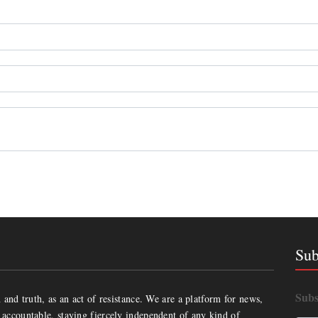
Sub
Subs
and truth, as an act of resistance. We are a platform for news,
accountable, staying fiercely independent of any kind of