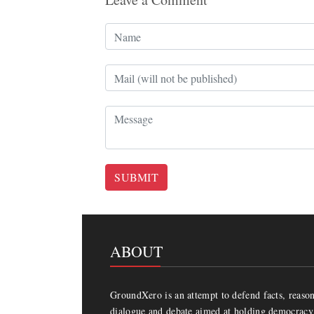
SUBMIT
ABOUT
GroundXero is an attempt to defend facts, reason 
dialogue and debate aimed at holding democracy 