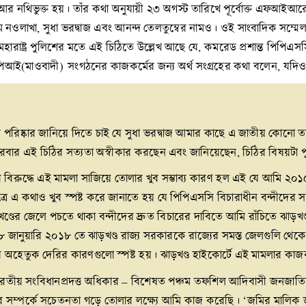
থিভুক্ত হয়। তাঁর কথা অনুযায়ী ২৩ অগস্ট তারিখে পূর্বোক্ত এফআইআরে স্ট
ম নওলাখা, সুধা ভরদ্বাজ এবং আনন্দ তেলতুম্বের নামও। ওই সাংবাদিক সম্ম
রাষ্ট্র পুলিশের মতে এই চিঠিতে উল্লেখ আছে যে, কমরেড প্রশান্ত পিপিএসসির
িপিআই(মাওবাদী) সংগঠনের কাজকর্মের জন্য অর্থ সংগ্রহের কথা বলেন, যদিও স্ট্
 পরিষ্কার জানিয়ে দিতে চাই যে সুধা ভরদ্বাজ আমার কাছে এ জাতীয় কোনো ত
জও বারবার এই চিঠির সত্যতা অস্বীকার করছেন এবং জানিয়েছেন, চিঠির বিষয়টা 
 বিরুদ্ধে এই মামলা সাজিয়ে তোলার খুব সম্ভাব্য কারণ হল এই যে আমি ২০১৫
ে এ কথাও খুব স্পষ্ট করে জানাতে হয় যে পিপিএসসি বিচারাধীন বন্দীদের সহ
খণ্ডের জেলে পচতে থাকা বন্দীদের দ্রুত বিচারের দাবিতে আমি রাঁচিতে ঝাড়খণ
 ৮ জানুয়ারি ২০১৮ তে ঝাড়খণ্ড রাজ্য সরকারকে রাজ্যের সমস্ত জেলগুলি থেকে 
ে অহেতুক দেরির কারণগুলো স্পষ্ট হয়। ঝাড়খণ্ড হাইকোর্টে এই মামলার কা
 ভারতীয় সংবিধানপ্রদত্ত অধিকার – বিশেষত পঞ্চম তফশিল আদিবাসী জনজা
িকার সম্পর্কে সচেতনতা গড়ে তোলার লক্ষ্যে আমি কাজ করেছি। ‘জমির মাল