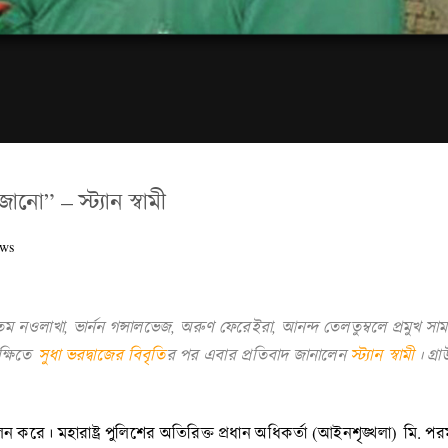
ানো” – স্ট্যান স্বামী
ws
, গৌতম নওলাখা, ভার্ন‌ন গন্সালভেজ, অরুণ ফেরেইরা, আনন্দ তেলতুম্বলে প্রমু
েক্ষিতে
সুধা ভরদ্বাজের বিবৃতি
র পর এবার প্রতিবাদ জানালেন
স্ট্যান স্বামী
। গ্র
লন করে। মহারাষ্ট্র পুলিশের অতিরিক্ত প্রধান অধিকর্তা (আইনশৃঙ্খলা) মি.