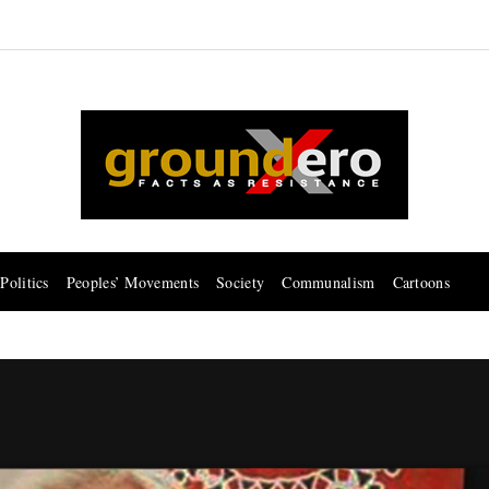
Politics
Peoples’ Movements
Society
Communalism
Cartoons