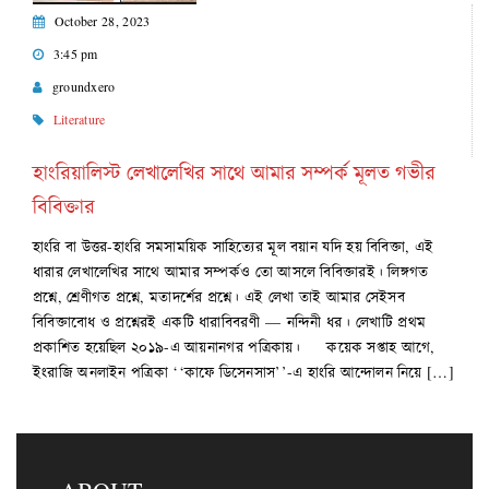
October 28, 2023
3:45 pm
groundxero
Literature
হাংরিয়ালিস্ট লেখালেখির সাথে আমার সম্পর্ক মূলত গভীর
বিবিক্তার
হাংরি বা উত্তর-হাংরি সমসাময়িক সাহিত্যের মূল বয়ান যদি হয় বিবিক্তা, এই
ধারার লেখালেখির সাথে আমার সম্পর্কও তো আসলে বিবিক্তারই। লিঙ্গগত
প্রশ্নে, শ্রেণীগত প্রশ্নে, মতাদর্শের প্রশ্নে। এই লেখা তাই আমার সেইসব
বিবিক্তাবোধ ও প্রশ্নেরই একটি ধারাবিবরণী — নন্দিনী ধর। লেখাটি প্রথম
প্রকাশিত হয়েছিল ২০১৯-এ আয়নানগর পত্রিকায়। কয়েক সপ্তাহ আগে,
ইংরাজি অনলাইন পত্রিকা ‘‘কাফে ডিসেনসাস’’-এ হাংরি আন্দোলন নিয়ে […]