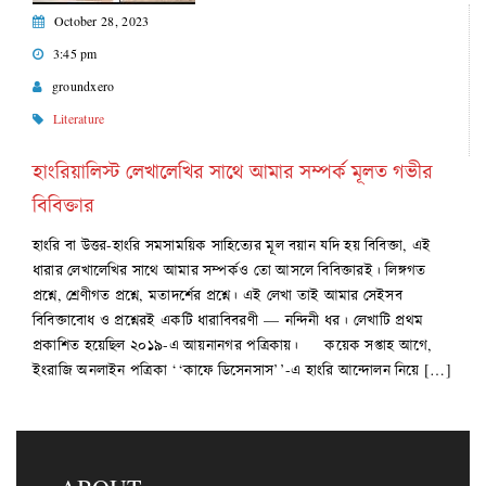
October 28, 2023
3:45 pm
groundxero
Literature
হাংরিয়ালিস্ট লেখালেখির সাথে আমার সম্পর্ক মূলত গভীর
বিবিক্তার
হাংরি বা উত্তর-হাংরি সমসাময়িক সাহিত্যের মূল বয়ান যদি হয় বিবিক্তা, এই
ধারার লেখালেখির সাথে আমার সম্পর্কও তো আসলে বিবিক্তারই। লিঙ্গগত
প্রশ্নে, শ্রেণীগত প্রশ্নে, মতাদর্শের প্রশ্নে। এই লেখা তাই আমার সেইসব
বিবিক্তাবোধ ও প্রশ্নেরই একটি ধারাবিবরণী — নন্দিনী ধর। লেখাটি প্রথম
প্রকাশিত হয়েছিল ২০১৯-এ আয়নানগর পত্রিকায়। কয়েক সপ্তাহ আগে,
ইংরাজি অনলাইন পত্রিকা ‘‘কাফে ডিসেনসাস’’-এ হাংরি আন্দোলন নিয়ে […]