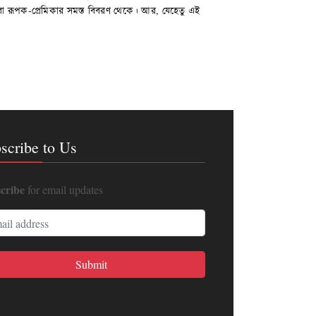
 বা রূপক-প্রেমিকার সমস্ত বিবরণ থেকে। আর, যেহেতু এই
scribe to Us
cribe
for email updates