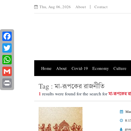
Thu, Aug 06, 2026
About
Contact
Facebook
Twitter
Home
About
Covid-19
Economy
Culture
WhatsApp
Gmail
Tag : মা-রূপকের রাজনীতি
Print
1
মা-রূপকের র
results were found for the search for
Mar
8:1
gro