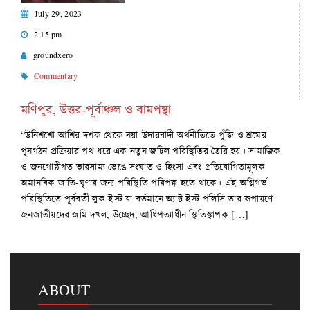
July 29, 2023
2:15 pm
groundxero
Commentary
মণিপুর, উত্তর-পূর্বাঞ্চল ও বামপন্থা
“উনিশশো আশির দশক থেকে নয়া-উদারবাদী অর্থনীতিতে পুঁজি ও শ্রমের
পুনর্গঠন প্রক্রিয়ার পথ ধরে এক নতুন জটিল পরিস্থিতির তৈরি হয়। সামাজিক
ও জনগোষ্ঠীগত ভারসাম্য ভেঙে সংঘাত ও হিংসা এবং প্রতিযোগিতামূলক
অমানবিক জাতি-ঘৃণার জন্য পরিস্থিতি পরিপক্ক হতে থাকে। এই অগ্নিগর্ভ
পরিস্থিতিতে পূর্ববর্তী লুক ইস্ট যা বর্তমানে অ্যাক্ট ইস্ট পলিসি তার রূপায়ণে
জনজাতীয়দের জমি দখল, উচ্ছেদ, আধিপত্যাধীন স্থিতিস্থাপক […]
ABOUT