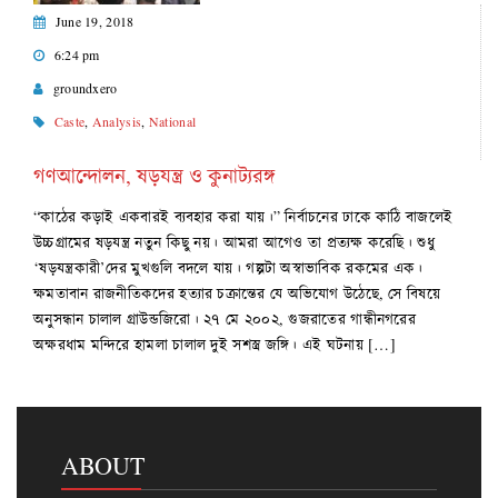
June 19, 2018
6:24 pm
groundxero
Caste
,
Analysis
,
National
গণআন্দোলন, ষড়যন্ত্র ও কুনাট্যরঙ্গ
“কাঠের কড়াই একবারই ব্যবহার করা যায়।” নির্বাচনের ঢাকে কাঠি বাজলেই
উচ্চগ্রামের ষড়যন্ত্র নতুন কিছু নয়। আমরা আগেও তা প্রত্যক্ষ করেছি। শুধু
‘ষড়যন্ত্রকারী’দের মুখগুলি বদলে যায়। গল্পটা অস্বাভাবিক রকমের এক।
ক্ষমতাবান রাজনীতিকদের হত্যার চক্রান্তের যে অভিযোগ উঠেছে, সে বিষয়ে
অনুসন্ধান চালাল গ্রাউন্ডজিরো। ২৭ মে ২০০২, গুজরাতের গান্ধীনগরের
অক্ষরধাম মন্দিরে হামলা চালাল দুই সশস্ত্র জঙ্গি। এই ঘটনায় […]
ABOUT