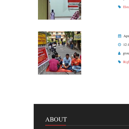
Ele
Apr
12:
gro
Rig
ABOUT