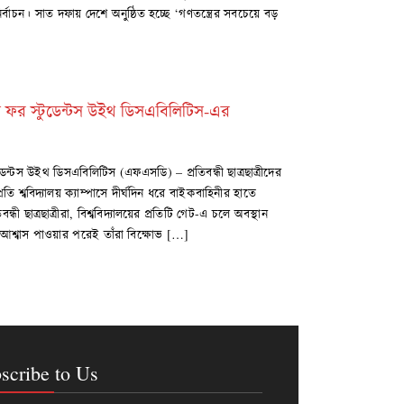
াচন। সাত দফায় দেশে অনুষ্ঠিত হচ্ছে ‘গণতন্ত্রের সবচেয়ে বড়
 ফর স্টুডেন্টস উইথ ডিসএবিলিটিস-এর
েন্টস উইথ ডিসএবিলিটিস (এফএসডি) – প্রতিবন্ধী ছাত্রছাত্রীদের
রতি শ্ববিদ্যালয় ক্যাম্পাসে দীর্ঘদিন ধরে বাইকবাহিনীর হাতে
বন্ধী ছাত্রছাত্রীরা, বিশ্ববিদ্যালয়ের প্রতিটি গেট-এ চলে অবস্থান
িত আশ্বাস পাওয়ার পরেই তাঁরা বিক্ষোভ […]
scribe to Us