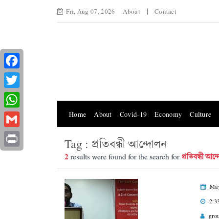
Fri, Aug 07, 2026
About
Contact
Facebook
Twitter
Home
About
Covid-19
Economy
Culture
WhatsApp
Gmail
Tag : প্রতিবন্ধী আন্দোলন
Print
2
প্রতিবন্ধী আন
results were found for the search for
May
2:3
gro