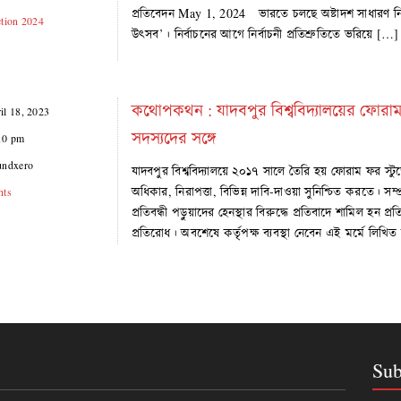
প্রতিবেদন May 1, 2024 ভারতে চলছে অষ্টাদশ সাধারণ নির্ব
ction 2024
উৎসব’। নির্বাচনের আগে নির্বাচনী প্রতিশ্রুতিতে ভরিয়ে […]
কথোপকথন : যাদবপুর বিশ্ববিদ্যালয়ের ফোরাম
il 18, 2023
সদস্যদের সঙ্গে
10 pm
undxero
যাদবপুর বিশ্ববিদ্যালয়ে ২০১৭ সালে তৈরি হয় ফোরাম ফর স্টুড
অধিকার, নিরাপত্তা, বিভিন্ন দাবি-দাওয়া সুনিশ্চিত করতে। সম্প্
hts
প্রতিবন্ধী পড়ুয়াদের হেনস্থার বিরুদ্ধে প্রতিবাদে শামিল হন প্রতি
প্রতিরোধ। অবশেষে কর্তৃপক্ষ ব্যবস্থা নেবেন এই মর্মে লিখ
Sub