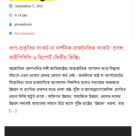
September 5, 2021
8:18 pm
groundxero
Environment
প্রাণ-প্রকৃতির সংকট না দার্শনিক-রাজনৈতিক সংকট! প্রসঙ্গ:
আইপিসিসি-৬ রিপোর্ট (দ্বিতীয় কিস্তি)
বহুজাতিক কোম্পানির সঙ্গী জাতিরাষ্ট্রেরা আন্তর্জাতিক সম্মেলন করে বিশ্বকে
বাঁচাবে এমন খোয়াব দেখার কোনো অর্থ নেই। অন্যদিকে রাষ্ট্র বা কর্পোরেটের
বিরোধিতা করে রাজনৈতিক আন্দোলন বিকশিত হলেও সমাজের অভ্যন্তরে
উন্নয়ন বা প্রগতির ধারণার মধ্যে থাকা রাষ্ট্র-পুঁজি’র অ্যানথ্রোপোজেনিক প্রগতির
ধারণা দিব্যি অটুট থাকে। ব্যক্তিগত উন্নয়ন, সামাজিক উন্নয়ন, দেশের-দশের
উন্নয়ন বললেই আমাদের সামনে উঠে আসে পুঁজি-রাষ্ট্রের ‘উন্নয়ন’ ধারণা, তার
[…]