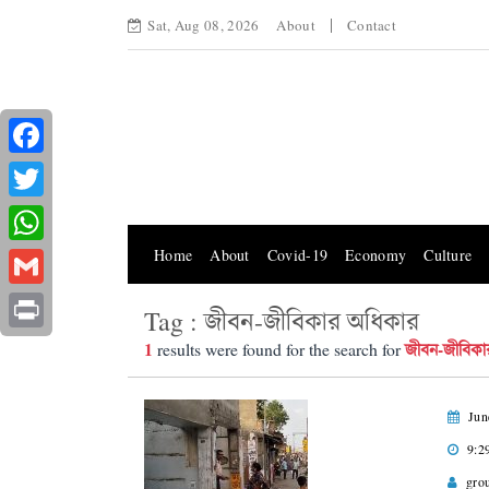
Sat, Aug 08, 2026
About
Contact
Facebook
Twitter
Home
About
Covid-19
Economy
Culture
WhatsApp
Gmail
Tag : জীবন-জীবিকার অধিকার
Print
1
জীবন-জীবিকা
results were found for the search for
Jun
9:2
gro