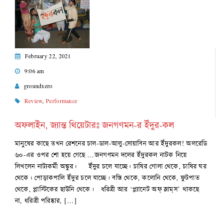
February 22, 2021
9:06 am
groundxero
Review
,
Performance
অফলাইন, জ্যান্ত থিয়েটারঃ জনগণমন-র ইঁদুর-কল
মানুষের কাছে তখন রেশনের চাল-ডাল-আলু-সোয়াবিন আর ইঁদুরকল! অলরেডি
৬০-এর ওপর শো হয়ে গেছে …জনগণমন দলের ইঁদুরকল নাটক নিয়ে
লিখলেন নাট্যকর্মী অঙ্কুর। ইঁদুর চলে যাচ্ছে। চাষির গোলা থেকে, চাষির ঘর
থেকে। পোড়াকপালি ইঁদুর চলে যাচ্ছে। বস্তি থেকে, কলোনি থেকে, ফুটপাত
থেকে, প্লাস্টিকের ছাউনি থেকে। ধরিত্রী আর ‘প্ল্যানেট অফ্‌ স্লাম্‌স’ থাকছে
না, ধরিত্রী পরিষ্কার, […]