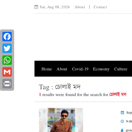
Sat, Aug 08, 2026
About
Contact
Facebook
Twitter
Home
About
Covid-19
Economy
Culture
WhatsApp
Gmail
Tag : চোলাই মদ
Print
1
চোলাই মদ
results were found for the search for
Sep
9:0
gro