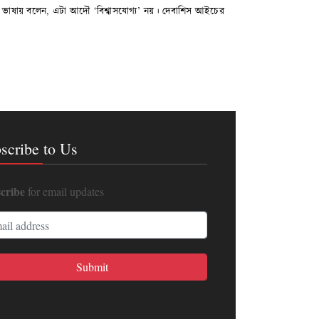
র্থহীন ভাষায় বলেন, এটা আদৌ ‘বিশ্বাসযোগ্য’ নয়। দেবাশিস আইচের
scribe to Us
cribe
for email updates