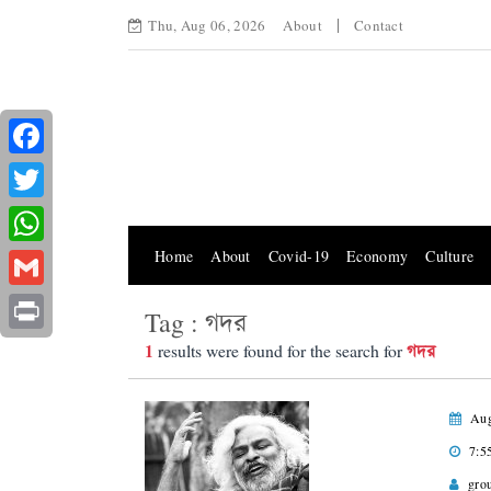
Thu, Aug 06, 2026
About
Contact
Facebook
Twitter
Home
About
Covid-19
Economy
Culture
WhatsApp
Gmail
Tag : গদর
Print
1
গদর
results were found for the search for
Aug
7:5
gro