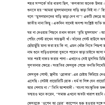
শহর সম্পর্কে তাঁর ধারণা ছিল, ‘কলকাতা অনেক উদার।’
শুনতে হয় “আমরা মুসলমানদের বাড়ি ভাড়া দিই না।” হি
বলে “মুসলমানদের বাড়ি ভাড়া দেব না”! একটি ক্ষেত্রে অ
জাতীয় নানা কিছু। একদিন বাদেই অবশ্য সংশ্লিষ্ট ব্যক্ত
ঘর না দেওয়ার পিছনে প্রধান কারণ ‘তুমি মুসলমান’। আ
পেয়িং গেস্ট রাখেন সায়ন্তনী খাঁ। তাঁদের গেস্ট হাউসে
ছোঁয়াছুঁয়ি মান্য করা হয় কি না, এমন খোঁজ নিতে পিছপ
নাম শুনে বাড়িওয়ালারা বুঝতে পারেন ভাড়া চাইতে আসা ব্
তার পরই নাকচ করার পালা। এখানেও সেই মুসলিম চিহ্নিত
সুলতানার ক্ষেত্রে। সংহতির ফেসবুক পেজে তনভি লিখেছ
ফেসবুক পোস্ট, স্থানীয় ‘ব্রোকার’-এর চেষ্টায় ফিরিয়
এসেছি। সেটাই প্রায়োরিটি হোক। ধর্ম বা লিঙ্গ যেন প
আর পেলাম না।” তিনি আশাবাদী। ‘বাংলা সাংস্কৃতিক মঞ
তন্ময়ও মনে করেন, “সমাজ এখনো অতটা খারাপ হয়নি।
ফেসবুকে ‘ওপেন আ ডোর’ ক্যাম্পেন শুরু হওয়ার সঙ্গে 