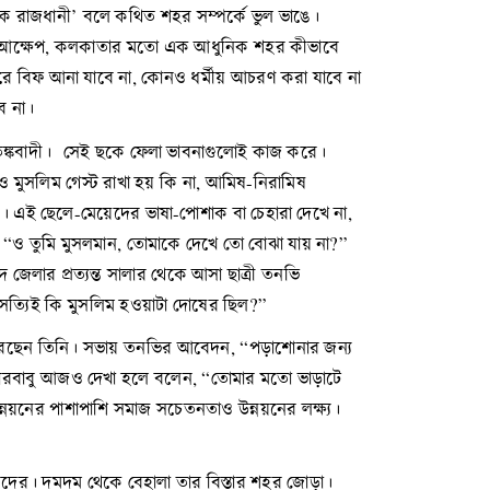
িক রাজধানী’ বলে কথিত শহর সম্পর্কে ভুল ভাঙে।
তাঁর আক্ষেপ, কলকাতার মতো এক আধুনিক শহর কীভাবে
ল ঘরে বিফ আনা যাবে না, কোনও ধর্মীয় আচরণ করা যাবে না
ে না।
 আতঙ্কবাদী। সেই ছকে ফেলা ভাবনাগুলোই কাজ করে।
েও মুসলিম গেস্ট রাখা হয় কি না, আমিষ-নিরামিষ
নী। এই ছেলে-মেয়েদের ভাষা-পোশাক বা চেহারা দেখে না,
েন, “ও তুমি মুসলমান, তোমাকে দেখে তো বোঝা যায় না?”
েলার প্রত্যন্ত সালার থেকে আসা ছাত্রী তনভি
। সত্যিই কি মুসলিম হওয়াটা দোষের ছিল?”
কাশ করছেন তিনি। সভায় তনভির আবেদন, “পড়াশোনার জন্য
াক্তারবাবু আজও দেখা হলে বলেন, “তোমার মতো ভাড়াটে
্নয়নের পাশাপাশি সমাজ সচেতনতাও উন্নয়নের লক্ষ্য।
িকদের। দমদম থেকে বেহালা তার বিস্তার শহর জোড়া।