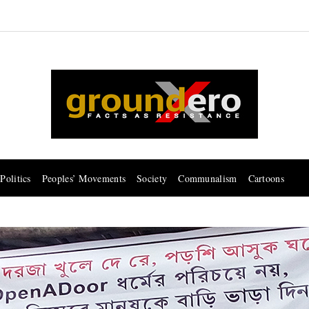
Politics
Peoples’ Movements
Society
Communalism
Cartoons