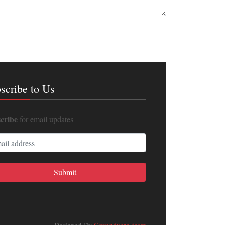
scribe to Us
cribe
for email updates