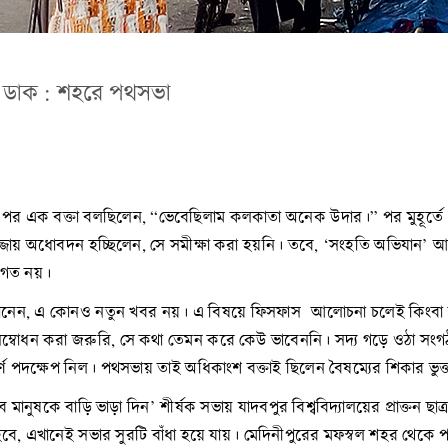
ার ডাক : শহরে পথসভা
 পর এক বক্তা বলছিলেন, “ভেবেছিলাম কলকাতা অনেক উদার।” পর মুহূর্তে 
জ্জায় অধোবদন হচ্ছিলেন, সে সমীক্ষা করা হয়নি। তবে, ‘সংহতি অভিযান’
বাগত নয়।
রা জানেন, এ কোনও নতুন খবর নয়। এ বিষয়ে ফিসফাস আলোচনা চলেই কিংবা কদাচ
সম্বোধন করা জরুরি, সে কথা তেমন করে কেউ ভাবেননি। সদ্য গড়ে ওঠা সংগ
 পদক্ষেপ নিল। পথসভায় তাই অধিকাংশ বক্তাই ছিলেন বৈষম্যের শিকার ভুক
ানুষকে বাড়ি ভাড়া দিন’ শীর্ষক সভায় যাদবপুর বিশ্ববিদ্যালয়ের প্রাক্তন ছা
বে, এখানেই সভার সুরটি বাঁধা হয়ে যায়। মেদিনীপুরের মফস্বল শহর থ