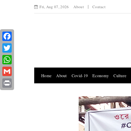
Fri, Aug 07, 2026
About
Contact
Facebook
Twitter
WhatsApp
Home
About
Covid-19
Economy
Culture
Gmail
Print