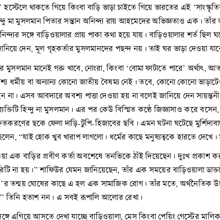
 হস্টেলে থাকতে গিয়ে কিংবা বাড়ি ভাড়া চাইতে গিয়ে ভারতের এই ‘সাংস্কৃত
ন্দু মা মুসলমান পিতার সন্তান অনিন্দ্য রায় আহমেদের অভিজ্ঞতাও এক। 
নিন্দ্যর সঙ্গে বাড়িওয়ালার প্রায় পাকা কথা হয়ে যায়। বাড়িওয়ালার শর্ত ছি
ি জানিয়ে দেন, মূল গৃহকর্তার মুসলমানদের পছন্দ নয়। তাই ঘর ভাড়া দেওয়া যাব
র মুসলমান মানেই গরু খাবে, নোংরা, কিংবা ‘বোমা ফাটাতে পারে’ অর্থাৎ,
 অবশ্য ধর্মীয় বা অন্যান্য কোনো জাতীয় বৈষম্য নেই। তবে, কোনো কোনো ভাড়াট
া হন না। এসব আবদারে অবশ্য পাত্তা দেওয়া হয় না বলেই জানিয়ে দেন সায়ন্ত
যক্তিটি হিন্দু না মুসলমান। এর পর কেউ বিস্মিত কণ্ঠে জিজ্ঞাসাও করে বস
করণের ছকে ফেলা দাড়ি-টুপি-হিজাবের ছবি। এমন ঘটনা ঘটেছে মুর্শিদাবাদ জ
িলেন, “যাই হোক খুব খারাপ লাগলো। ধর্মের কাছে মনুষ্যত্বকে হারতে দেখে
ে দেওয়া এক বাড়ির প্রবীণ কর্তা অবশেষে তনভিকে ঠাঁই দিয়েছেন। দুঃখ প্র
্রায়োরিটি না হয়।” শাফিউর যেমন জানিয়েছেন, তাঁর এক সময়ের বাড়িওয়ালা ড
্চ’র তন্ময় ঘোষের কাছে এ হল এক সামাজিক রোগ। তাঁর মতে, অর্থনৈতিক উন
” তিনি হতাশ নন। এ সবই রূপালি আলোর রেখা।
সঙ্গে এগিয়ে আসতে দেখা যাচ্ছে বাড়িওয়ালা, মেস কিংবা পেয়িং গেস্টের মাল