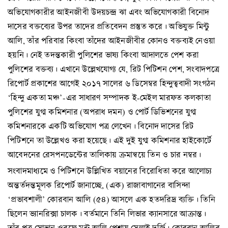
অভিযোগকারীর আইনজীবী উদয়চন্দ্র ঝা এবং অভিযোগকারী বিনোদ
দাসের বক্তব্যের উপর তাদের প্রতিবেদন প্রস্তুত করে। অভিযুক্ত মিন্টু
আলি, তাঁর পরিবার কিংবা তাঁদের আইনজীবীর কোনও বক্তব্যই নেওয়া
হয়নি। নেই তদন্তকারী পুলিশের ভাষ্য কিংবা আদালতে পেশ করা
পুলিশের বক্তব্য। এখানে উল্লেখযোগ্য যে, রিট পিটিশন পেশ, সংবাদপত্রে
রিপোর্ট প্রকাশের আগেই ২০১৭ সালের ৬ ডিসেম্বর হিন্দুত্ববাদী সংগঠন
‘হিন্দু একতা মঞ্চ’-এর সাধারণ সম্পাদক ই-মেইল মারফত কলকাতা
পুলিশের যুগ্ম কমিশনার (অপরাধ দমন) ও পোর্ট ডিভিশনের যুগ্ম
কমিশনারকে একটি অভিযোগ পত্র লেখেন। বিনোদ দাসের রিট
পিটিশনে তা উল্লেখও করা হয়েছে। এই দুই যুগ্ম কমিশনার হাইকোর্টে
আবেদনের রেসপনডেন্টের তালিকায় ক্রমান্বয়ে তিন ও চার নম্বর।
সংবাদমাধ্যমে ও পিটিশনে উল্লিখিত বয়ানের বিরোধিতা করে আলোচ্য
অন্তর্তদন্তমূলক রিপোর্ট জানাচ্ছে, (এক) রাজাবাগানের বাসিন্দা
‘প্রভাবশালী’ কোরবান আলি (৫৪) আসলে এক হতদরিদ্র ব্যক্তি। তিনি
ছিলেন ভ্যানরিক্সা চালক। বর্তমানে তিনি লিভার ক্যানসারে আক্রান্ত।
তাঁর পুত্র সোভান ওরফে মন্টু আলি পেশায় সেলাই দর্জি। কোরবান আলির