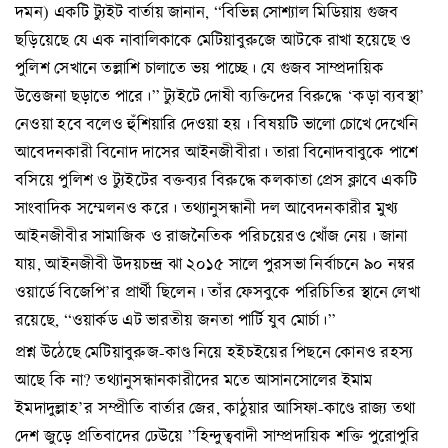
দমন) একটি ট্যুইট বার্তায় জানান, “বিভিন্ন সোশ্যাল মিডিয়ায় গুজব
ছড়িয়েছে যে এক নাবালিকাকে মেটিয়াবুরুজে আটকে রাখা হয়েছে ও
পুলিশ সেখানে তল্লাশি চালাতে ভয় পাচ্ছে। যে গুজব সাম্প্রদায়িক
উত্তেজনা ছড়াতে পারে।” ট্যুইটে দোষী ব্যক্তিদের বিরুদ্ধে ‘কড়া ব্যবস্থা’
নেওয়া হবে বলেও হুঁশিয়ারি দেওয়া হয়। বিষয়টি ভালো চোখে দেখেনি
আবেদনকারী বিনোদ দাসের আইনজীবীরা। তারা বিনোদবাবুকে পাশে
বসিয়ে পুলিশ ও ট্যুইটের বক্তব্যর বিরুদ্ধে কলকাতা প্রেস ক্লাবে একটি
সাংবাদিক সম্মেলনও করে। তথ্যানুসন্ধানী দল আবেদনকারীর মুখ্য
আইনজীবীর সামাজিক ও রাজনৈতিক পরিচয়েরও খোঁজ নেয়। জানা
যায়, আইনজীবী উদয়চন্দ্র ঝা ২০১৫ সালে পুরসভা নির্বাচনে ৯০ নম্বর
ওয়ার্ডে বিজেপি’র প্রার্থী ছিলেন। তাঁর ফেসবুকে পরিচিতির স্থানে লেখা
রয়েছে, “ওয়ার্কড এট ভারতীয় জনতা পার্টি যুব মোর্চা।”
প্রশ্ন উঠেছে মেটিয়াবুরুজ-কাণ্ড নিয়ে হইচইয়ের পিছনে কোনও রহস্য
আছে কি না? তথ্যানুসন্ধানকারীদের মতে আসানসোলের ইমাম
ইমদাদুল্লাহ’র সম্প্রীতি বার্তার জের, কাঠুয়ার আসিফা-কাণ্ডে রাজ্য তথা
দেশ জুড়ে প্রতিবাদের ঢেউয়ে ”হিন্দুত্ববাদী সাম্প্রদায়িক শক্তি পুরোপুরি